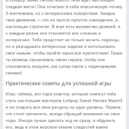
В
Lollipop Sweet Heroes Match3
тебя ждет настоящая
сладкая жесть! Она сочетает в себе классическую логику
3-матчевиков, но с интересными поворотами. Каждое
твое движение — это не просто простое совпадение, а
настоящая стратегия. В игре есть множество уровней, и
с каждым разом они становятся все сложнее и
интереснее. Тебе предстоит не только мочить леденцы,
но и разгадывать интересные задачки и использовать
свои навыки, чтобы пройти через все препятствия! Также
ты можешь прокачивать своих героев, чтобы они
становились мощнее, как супер-герои с леденцевыми
силами!
Практические советы для успешной игры
Итак, геймер, вот пара советов, которые помогут тебе
стать настоящим мастером
Lollipop Sweet Heroes Match3
и не сожрать все свои ресурсы за один уровень. Первое,
что стоит запомнить: всегда обращай внимание на свои
ходы. Иногда лучше сделать ход не сразу, а обдумать
его, ведь в этом морском океане сладостей важно