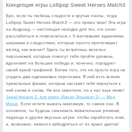
Концепция игры Lollipop Sweet Heroes Match3
Бро, если ты любишь сладости и крутые пазлы, тогда
Lollipop Sweet Heroes Match3
— это прямо твое! Эта игра
на Андроид — настоящая находка для тех, кто хочет
расслабиться и повеселиться с 3-матчевыми заданиями,
шишками и сладостями, которые просто притягивают
взгляд, как магнит! Здесь ты встретишь веселых
персонажей, которые помогут тебе пройти уровень,
вдохновят на большие победы и, конечно, порадуют
своей яркой графикой. Более того, это не просто игра на
угадать-два-одинаковых-персонажа. В ней есть всякие
прикольные фишки, которые заставят тебя вернуться к
ней снова и снова. Не все заметили, но у нас еще лежит
Jewel Ancient 2: lost gems (Джуэл Эншиент 2) — Мод
Меню
. Если хотите выжать максимум, то самое оно. В
основном, ты будешь смахивать жевательные резинки,
леденцы и другие вкусные штуки, чтобы заработать очки,
и, возможно, немного взбодриться от их ярких цветов!