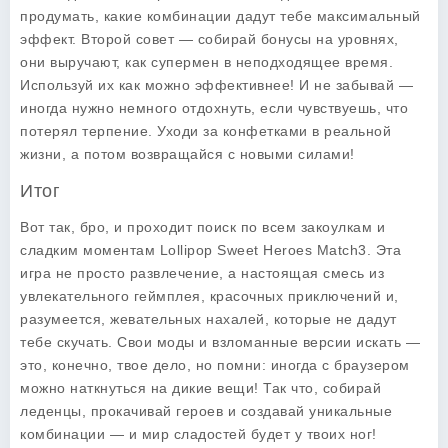
продумать, какие комбинации дадут тебе максимальный
эффект. Второй совет — собирай бонусы на уровнях,
они выручают, как супермен в неподходящее время.
Используй их как можно эффективнее! И не забывай —
иногда нужно немного отдохнуть, если чувствуешь, что
потерял терпение. Уходи за конфетками в реальной
жизни, а потом возвращайся с новыми силами!
Итог
Вот так, бро, и проходит поиск по всем закоулкам и
сладким моментам
Lollipop Sweet Heroes Match3
. Эта
игра не просто развлечение, а настоящая смесь из
увлекательного геймплея, красочных приключений и,
разумеется, жевательных нахалей, которые не дадут
тебе скучать. Свои моды и взломанные версии искать —
это, конечно, твое дело, но помни: иногда с браузером
можно наткнуться на дикие вещи! Так что, собирай
леденцы, прокачивай героев и создавай уникальные
комбинации — и мир сладостей будет у твоих ног!