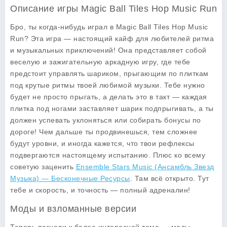
Описание игры Magic Ball Tiles Hop Music Run
Бро, ты когда-нибудь играл в
Magic Ball Tiles Hop Music
Run
? Эта игра — настоящий кайф для любителей ритма
и музыкальных приключений! Она представляет собой
веселую и зажигательную аркадную игру, где тебе
предстоит управлять шариком, прыгающим по плиткам
под крутые ритмы твоей любимой музыки. Тебе нужно
будет не просто прыгать, а делать это в такт — каждая
плитка под ногами заставляет шарик подпрыгивать, а ты
должен успевать уклоняться или собирать бонусы по
дороге! Чем дальше ты продвинешься, тем сложнее
будут уровни, и иногда кажется, что твои рефлексы
подвергаются настоящему испытанию. Плюс ко всему
советую заценить
Ensemble Stars Music (Ансамбль Звезд
Музыка) — Бесконечные Ресурсы
. Там всё открыто. Тут
тебе и скорость, и точность — полный адреналин!
Моды и взломанные версии