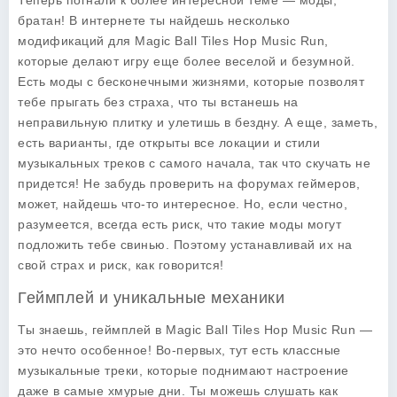
Теперь погнали к более интересной теме — моды,
братан! В интернете ты найдешь несколько
модификаций для
Magic Ball Tiles Hop Music Run
,
которые делают игру еще более веселой и безумной.
Есть моды с бесконечными жизнями, которые позволят
тебе прыгать без страха, что ты встанешь на
неправильную плитку и улетишь в бездну. А еще, заметь,
есть варианты, где открыты все локации и стили
музыкальных треков с самого начала, так что скучать не
придется! Не забудь проверить на форумах геймеров,
может, найдешь что-то интересное. Но, если честно,
разумеется, всегда есть риск, что такие моды могут
подложить тебе свинью. Поэтому устанавливай их на
свой страх и риск, как говорится!
Геймплей и уникальные механики
Ты знаешь, геймплей в
Magic Ball Tiles Hop Music Run
—
это нечто особенное! Во-первых, тут есть классные
музыкальные треки, которые поднимают настроение
даже в самые хмурые дни. Ты можешь слушать как