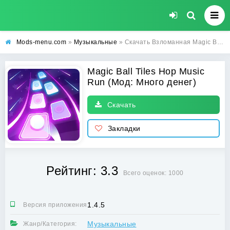
Mods-menu.com
»
Музыкальные
» Скачать Взломанная Magic Ball Tiles Hop Music Run на андроид - Много денег
Magic Ball Tiles Hop Music
Run (Мод: Много денег)
Скачать
Закладки
Рейтинг: 3.3
Всего оценок: 1000
1.4.5
Версия приложения:
Музыкальные
Жанр/Категория: