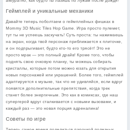
аккуратно, как будто ты лазишь по лужам после дождя!
Геймплей и уникальные механики
Давайте теперь поболтаем о геймплейных фишках в
Mommy 3D Music Tiles Hop Game
. Игра просто пулемет,
тут ты не успеешь заскучать! Суть проста: ты нажимаешь
на экран, когда твой персонаж приближается к плиточке,
и он подпрыгивает, будто кто-то его трясёт! Это не
просто мрак — это полный драйв! Кроме того, чтобы
поднять свою очковую планку, ты можешь собирать
кристаллы, которые потом можно юзать для открытия
новых персонажей или украшений. Более того, геймплей
адаптируется к музыке, так что не удивляйся, если вдруг
появятся дополнительные препятствия, когда трек
станет более энергичным. Это как в комиксах, где наш
супергерой вдруг сталкивается с новыми вызовами, и
каждый раз — это новая порция адреналина!
Советы по игре
Теперь самое время поделиться парочкой
полезных