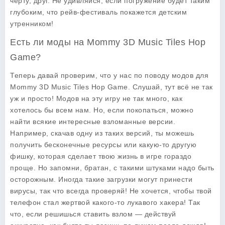
чёрту, друг. Не удивляйся, если погружение будет таким
глубоким, что рейв-фестиваль покажется детским
утренником!
Есть ли моды на Mommy 3D Music Tiles Hop
Game?
Теперь давай проверим, что у нас по поводу модов для
Mommy 3D Music Tiles Hop Game
. Слушай, тут всё не так
уж и просто! Модов на эту игру не так много, как
хотелось бы всем нам. Но, если покопаться, можно
найти всякие интересные взломанные версии.
Например, скачав одну из таких версий, ты можешь
получить бесконечные ресурсы или какую-то другую
фишку, которая сделает твою жизнь в игре гораздо
проще. Но запомни, братан, с такими штуками надо быть
осторожным. Иногда такие загрузки могут принести
вирусы, так что всегда проверяй! Не хочется, чтобы твой
телефон стал жертвой какого-то лукавого хакера! Так
что, если решишься ставить взлом — действуй