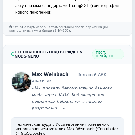
актуальными стандартами BoringSSL (криптография
нового поколения).
Отчет сформирован автоматически после верификации
контрольных сумм билда (SHA-256).
БЕЗОПАСНОСТЬ ПОДТВЕРЖДЕНА
ТЕСТ:
MODS-MENU
ПРОЙДЕН
Max Weinbach
— Ведущий APK-
аналитик
«Мы провели декомпиляцию данного
мода через JADX. Код очищен от
рекламных библиотек и лишних
разрешений...»
Технический аудит:
Исследование проведено с
использованием методик Max Weinbach (Contributor
@ 9to5Google).