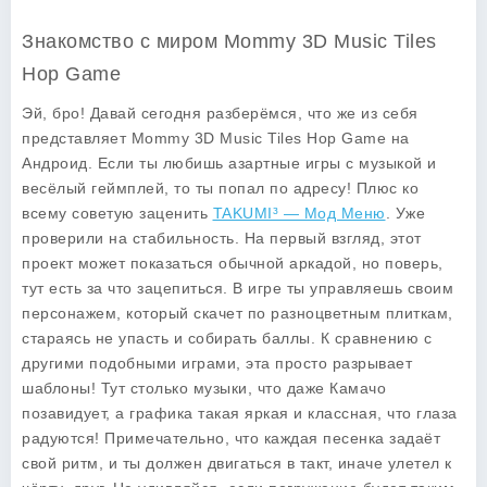
Знакомство с миром Mommy 3D Music Tiles
Hop Game
Эй, бро! Давай сегодня разберёмся, что же из себя
представляет
Mommy 3D Music Tiles Hop Game
на
Андроид. Если ты любишь азартные игры с музыкой и
весёлый геймплей, то ты попал по адресу! Плюс ко
всему советую заценить
TAKUMI³ — Мод Меню
. Уже
проверили на стабильность. На первый взгляд, этот
проект может показаться обычной аркадой, но поверь,
тут есть за что зацепиться. В игре ты управляешь своим
персонажем, который скачет по разноцветным плиткам,
стараясь не упасть и собирать баллы. К сравнению с
другими подобными играми, эта просто разрывает
шаблоны! Тут столько музыки, что даже Камачо
позавидует, а графика такая яркая и классная, что глаза
радуются! Примечательно, что каждая песенка задаёт
свой ритм, и ты должен двигаться в такт, иначе улетел к