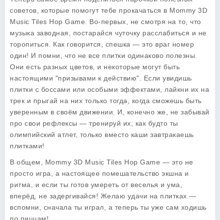
советов
, которые помогут тебе прокачаться в
Mommy 3D
Music Tiles Hop Game
. Во-первых, не смотря на то, что
музыка заводная, постарайся чуточку расслабиться и не
торопиться. Как говорится, спешка — это враг номер
один! И помни, что не все плитки одинаково полезны.
Они есть разных цветов, и некоторые могут быть
настоящими "призывами к действию". Если увидишь
плитки с боссами или особыми эффектами, лайкни их на
трек и прыгай на них только тогда, когда сможешь быть
уверенным в своём движении. И, конечно же, не забывай
про свои рефлексы — тренируй их, как будто ты
олимпийский атлет, только вместо каши завтракаешь
плитками!
В общем,
Mommy 3D Music Tiles Hop Game
— это не
просто игра, а настоящее помешательство экшна и
ритма, и если ты готов умереть от веселья и ума,
вперёд, не задергивайся! Желаю удачи на плитках —
вспомни, сначала ты играл, а теперь ты уже сам ходишь
по пиццам!