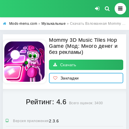
Mods-menu.com
»
Музыкальные
» Скачать Взломанная Mommy 3D Music Tiles Hop Game на Андроид (Много денег и без рекламы)
Mommy 3D Music Tiles Hop
Game (Мод: Много денег и
без рекламы)
Скачать
Закладки
Рейтинг: 4.6
Всего оценок: 3400
2.3.6
Версия приложения: