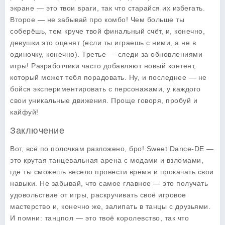
экране — это твои враги, так что старайся их избегать.
Второе — не забывай про комбо! Чем больше ты
соберёшь, тем круче твой финальный счёт, и, конечно,
девушки это оценят (если ты играешь с ними, а не в
одиночку, конечно). Третье — следи за обновлениями
игры! Разработчики часто добавляют новый контент,
который может тебя порадовать. Ну, и последнее — не
бойся экспериментировать с персонажами, у каждого
свои уникальные движения. Проще говоря, пробуй и
кайфуй!
Заключение
Вот, всё по полочкам разложено, бро! Sweet Dance-DE —
это крутая танцевальная арена с модами и взломами,
где ты сможешь весело провести время и прокачать свои
навыки. Не забывай, что самое главное — это получать
удовольствие от игры, раскручивать своё игровое
мастерство и, конечно же, залипать в танцы с друзьями.
И помни: танцпол — это твоё королевство, так что