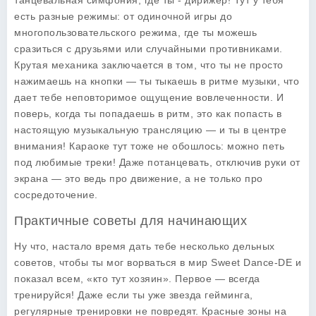
танцевальная симфония, где ты - дирижёр! Тут у тебя
есть разные режимы: от одиночной игры до
многопользовательского режима, где ты можешь
сразиться с друзьями или случайными противниками.
Крутая механика заключается в том, что ты не просто
нажимаешь на кнопки — ты тыкаешь в ритме музыки, что
дает тебе неповторимое ощущение вовлеченности. И
поверь, когда ты попадаешь в ритм, это как попасть в
настоящую музыкальную трансляцию — и ты в центре
внимания! Караоке тут тоже не обошлось: можно петь
под любимые треки! Даже потанцевать, отключив руки от
экрана — это ведь про движение, а не только про
сосредоточение.
Практичные советы для начинающих
Ну что, настало время дать тебе несколько дельных
советов, чтобы ты мог ворваться в мир Sweet Dance-DE и
показал всем, «кто тут хозяин». Первое — всегда
тренируйся! Даже если ты уже звезда гейминга,
регулярные тренировки не повредят. Красные зоны на