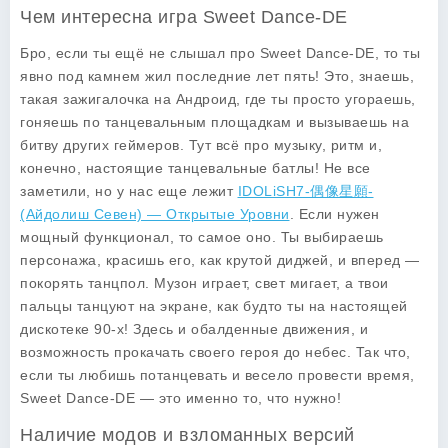
Чем интересна игра Sweet Dance-DE
Бро, если ты ещё не слышал про Sweet Dance-DE, то ты
явно под камнем жил последние лет пять! Это, знаешь,
такая зажигалочка на Андроид, где ты просто угораешь,
гоняешь по танцевальным площадкам и вызываешь на
битву других геймеров. Тут всё про музыку, ритм и,
конечно, настоящие танцевальные батлы! Не все
заметили, но у нас еще лежит
IDOLiSH7-偶像星願-
(Айдолиш Севен) — Открытые Уровни
. Если нужен
мощный функционал, то самое оно. Ты выбираешь
персонажа, красишь его, как крутой диджей, и вперед —
покорять танцпол. Музон играет, свет мигает, а твои
пальцы танцуют на экране, как будто ты на настоящей
дискотеке 90-х! Здесь и обалденные движения, и
возможность прокачать своего героя до небес. Так что,
если ты любишь потанцевать и весело провести время,
Sweet Dance-DE — это именно то, что нужно!
Наличие модов и взломанных версий