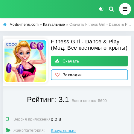
Mods-menu.com
»
Казуальные
» Скачать Fitness Girl - Dance & Play Взлом (Все костюмы открыты) на Андроид бесплатно
Fitness Girl - Dance & Play
(Мод: Все костюмы открыты)
Скачать
Закладки
Рейтинг: 3.1
Всего оценок: 5600
0.2.8
Версия приложения:
Казуальные
Жанр/Категория: