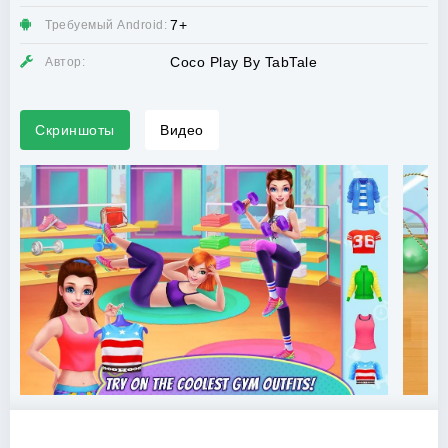
7+
Требуемый Android:
Coco Play By TabTale
Автор:
Скриншоты
Видео