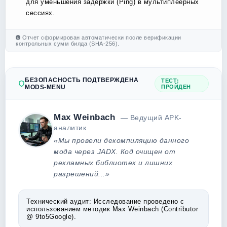
для уменьшения задержки (Ping) в мультиплеерных
сессиях.
Отчет сформирован автоматически после верификации
контрольных сумм билда (SHA-256).
БЕЗОПАСНОСТЬ ПОДТВЕРЖДЕНА
ТЕСТ:
MODS-MENU
ПРОЙДЕН
Max Weinbach
— Ведущий APK-
аналитик
«Мы провели декомпиляцию данного
мода через JADX. Код очищен от
рекламных библиотек и лишних
разрешений...»
Технический аудит:
Исследование проведено с
использованием методик Max Weinbach (Contributor
@ 9to5Google).