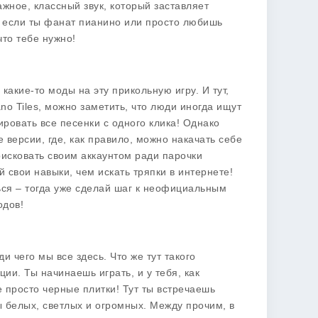
ажное, классный звук, который заставляет
о, если ты фанат пианино или просто любишь
что тебе нужно!
 какие-то моды на эту прикольную игру. И тут,
no Tiles, можно заметить, что люди иногда ищут
ровать все песенки с одного клика! Однако
версии, где, как правило, можно накачать себе
рисковать своим аккаунтом ради парочки
й свои навыки, чем искать тряпки в интернете!
ься – тогда уже сделай шаг к неофициальным
одов!
и чего мы все здесь. Что же тут такого
ии. Ты начинаешь играть, и у тебя, как
е просто черные плитки! Тут ты встречаешь
 белых, светлых и огромных. Между прочим, в