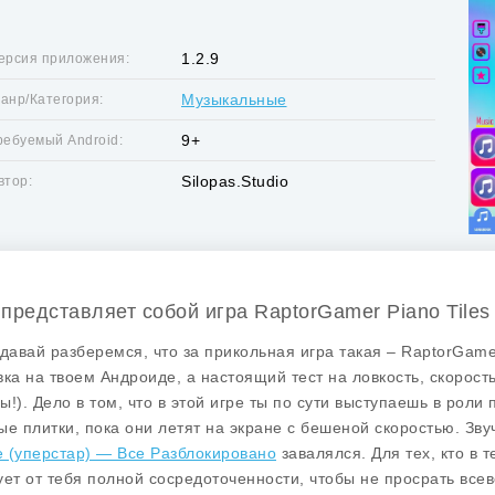
1.2.9
ерсия приложения:
Музыкальные
анр/Категория:
9+
ребуемый Android:
Silopas.Studio
втор:
 представляет собой игра RaptorGamer Piano Tiles
 давай разберемся, что за прикольная игра такая – RaptorGamer
вка на твоем Андроиде, а настоящий тест на ловкость, скорост
ы!). Дело в том, что в этой игре ты по сути выступаешь в роли
ые плитки, пока они летят на экране с бешеной скоростью. Зву
le (уперстар) — Все Разблокировано
завалялся. Для тех, кто в т
ует от тебя полной сосредоточенности, чтобы не просрать вс