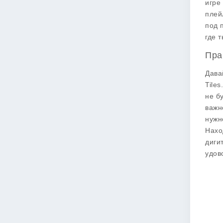
игре
плей
под 
где 
Пра
Дава
Tile
не б
важн
нужн
Нахо
диги
удов