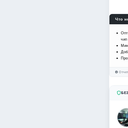
Что н
Опт
чип
Мин
Доб
Про
Отчет
БЕ