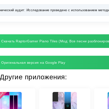
нический аудит:
Исследование проведено с использованием методик 
Скачать RaptorGamer Piano Tiles (Мод: Все песни разблокиро
Оригинальная версия на Google Play
Другие приложения: