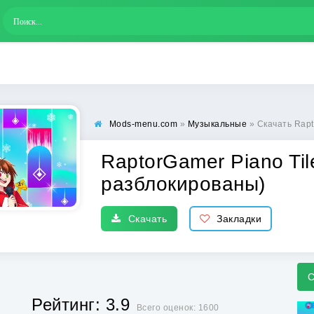
Mods-menu.com
»
Музыкальные
» Скачать Raptor
RaptorGamer Piano Til
разблокированы)
Скачать
Закладки
С
Рейтинг: 3.9
Всего оценок: 1600