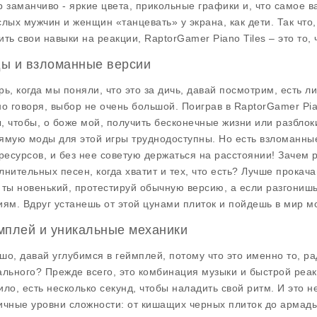
р заманчиво - яркие цвета, прикольные графики и, что самое в
слых мужчин и женщин «танцевать» у экрана, как дети. Так чт
ить свои навыки на реакции, RaptorGamer Piano Tiles – это то, 
ы и взломанные версии
рь, когда мы поняли, что это за дичь, давай посмотрим, есть ли
но говоря, выбор не очень большой. Поиграв в RaptorGamer Pia
, чтобы, о боже мой, получить бесконечные жизни или разблоки
ямую моды для этой игры труднодоступны. Но есть взломанные 
 ресурсов, и без нее советую держаться на расстоянии! Зачем 
лнительных песен, когда хватит и тех, что есть? Лучше прокача
 ты новенький, протестируй обычную версию, а если разгониш
иям. Вдруг устанешь от этой цунами плиток и пойдешь в мир м
мплей и уникальные механики
шо, давай углубимся в геймплей, потому что это именно то, рад
ального? Прежде всего, это комбинация музыки и быстрой реакц
ило, есть несколько секунд, чтобы наладить свой ритм. И это н
ичные уровни сложности: от кишащих черных плиток до армады