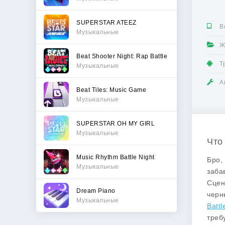
SUPERSTAR ATEEZ
В
Музыкальные
Ж
Beat Shooter Night: Rap Battle
Т
Музыкальные
А
Beat Tiles: Music Game
Музыкальные
SUPERSTAR OH MY GIRL
Музыкальные
Что
Music Rhythm Battle Night
Бро,
Музыкальные
заба
Сцен
Dream Piano
черн
Музыкальные
Batt
треб