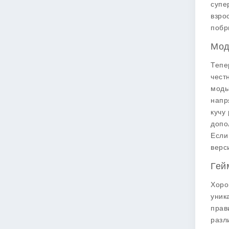
супе
взро
побр
Мод
Тепе
чест
моды
напр
кучу
допо
Если
верс
Гей
Хоро
уник
прав
разл