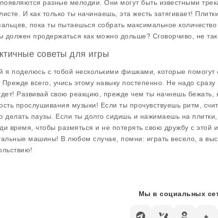
 появляются разные мелодии. Они могут быть известными трек
листе. И как только ты начинаешь, эта жесть затягивает! Плитк
пальцев, пока ты пытаешься собрать максимальное количество
ты должен продержаться как можно дольше? Сговорчиво, не так
ктичные советы для игры
й я поделюсь с тобой несколькими фишками, которые помогут
s. Прежде всего, учись этому навыку постепенно. Не надо сразу
удет! Развивай свою реакцию, прежде чем ты начнешь бежать, к
ость прослушивания музыки! Если ты прочувствуешь ритм, счита
о делать паузы. Если ты долго сидишь и нажимаешь на плитки,
ди время, чтобы размяться и не потерять свою дружбу с этой и
тальные машины! В любом случае, помни: играть весело, а высо
ольствию!
Мы в социальных сет