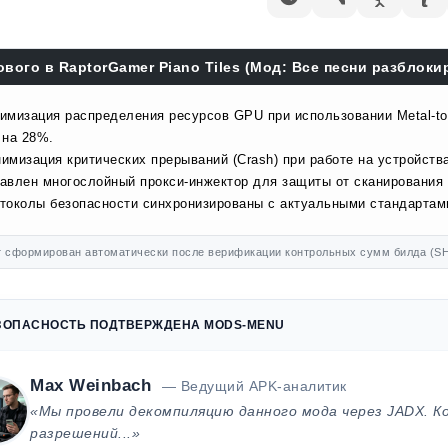
ового в RaptorGamer Piano Tiles (Мод: Все песни разблокир
имизация распределения ресурсов GPU при использовании Metal-to-
 на 28%.
имизация критических прерываний (Crash) при работе на устройства
авлен многослойный прокси-инжектор для защиты от сканирования 
токолы безопасности синхронизированы с актуальными стандартами
 сформирован автоматически после верификации контрольных сумм билда (SH
ЗОПАСНОСТЬ ПОДТВЕРЖДЕНА MODS-MENU
Max Weinbach
— Ведущий APK-аналитик
«Мы провели декомпиляцию данного мода через JADX. К
разрешений...»