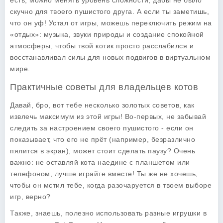
есть, можно менять уровень сложности, дабы не было
скучно для твоего пушистого друга. А если ты заметишь,
что он уф! Устал от игры, можешь переключить режим на
«отдых»: музыка, звуки природы и создание спокойной
атмосферы, чтобы твой котик просто расслабился и
восстанавливал силы для новых подвигов в виртуальном
мире.
Практичные советы для владельцев котов
Давай, бро, вот тебе несколько золотых советов, как
извлечь максимум из этой игры! Во-первых, не забывай
следить за настроением своего пушистого - если он
показывает, что его не прёт (например, безразлично
пялится в экран), может стоит сделать паузу? Очень
важно: не оставляй кота наедине с планшетом или
телефоном, лучше играйте вместе! Ты же не хочешь,
чтобы он мстил тебе, когда разочаруется в твоем выборе
игр, верно?
Также, знаешь, полезно использовать разные игрушки в