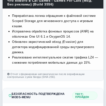
Что нового в Cat Games - Games For Cats (Мод:
Без рекламы) (Build 3556)
Переработана логика обращения к файловой системе
Scoped Storage для мгновенного доступа к игровым
кэшам.
Исправлена обработка фоновых процессов (ANR) на
оболочках One UI 6.1 и OxygenOS 14.
Обновлен эвристический обход (Evasion) для
детектора модифицированной среды внутриигрового
движка.
Реализовано интеллектуальное сжатие трафика LZ4 —
снижение потребления мобильных данных до 15%.
Отчет сформирован автоматически после верификации
контрольных сумм билда (SHA-256).
БЕЗОПАСНОСТЬ ПОДТВЕРЖДЕНА
ТЕСТ:
MODS-MENU
ПРОЙДЕН