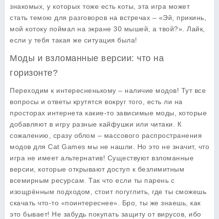
знакомых, у которых тоже есть коты, эта игра может
стать темою для разговоров на встречах – «Эй, прикинь,
мой котоку поймал на экране 30 мышей, а твой?». Лайк,
если у тебя такая же ситуация была!
Моды и взломанные версии: что на
горизонте?
Переходим к интересненькому – наличие модов! Тут все
вопросы и ответы крутятся вокруг того, есть ли на
просторах интернета какие-то зависимые моды, которые
добавляют в игру разные кайфушки или читаки. К
сожалению, сразу облом – массового распространения
модов для Cat Games мы не нашли. Но это не значит, что
игра не имеет альтернатив! Существуют взломанные
версии, которые открывают доступ к безлимитным
всемирным ресурсам. Так что если ты парень с
изощрённым подходом, стоит погуглить, где ты сможешь
скачать что-то «поинтереснее». Бро, ты же знаешь, как
это бывает! Не забудь покупать защиту от вирусов, ибо