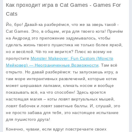
Как проходит игра в Cat Games - Games For
Cats
Йо, бро! Давай-ка разберёмся, что же за зверь такой -
Cat Games. Это, в общем, игра для твоего кота! Причём
на Андроид это приложение задумывалось, чтобы
сделать жизнь твоего пушистика не только более яркой,
но и весёлой. Чё-то не верится? Плюс ко всему не
пропустите
Monster Makeover: Fun Custom (Монстр
Мейковер) — Неограниченные Возможности
. Там всё
открыто. Но давай разберёмся: ты запускаешь игру, а
там море интерактивных развлечений, которые котик
может шершавая лапками, кликать носом и вообще
показывать всё, на что способен! Здесь кроется
настоящая магия – коты ловят виртуальных мышей,
ловят бабочек и ловят заветные баллы. И, слушай, это
не просто забава для тебя, это настоящее испытание
для пушистого друга!
Конечно, чуваки, если вдруг повстречаете своих