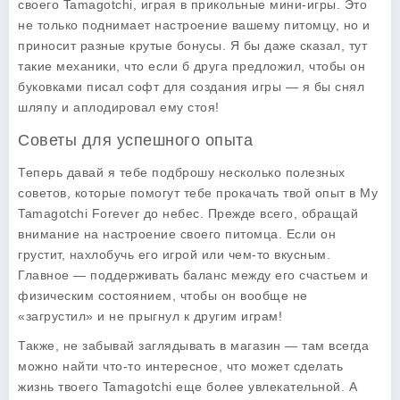
своего Tamagotchi, играя в прикольные мини-игры. Это
не только поднимает настроение вашему питомцу, но и
приносит разные крутые бонусы. Я бы даже сказал, тут
такие механики, что если б друга предложил, чтобы он
буковками писал софт для создания игры — я бы снял
шляпу и аплодировал ему стоя!
Советы для успешного опыта
Теперь давай я тебе подброшу несколько полезных
советов
, которые помогут тебе прокачать твой опыт в My
Tamagotchi Forever до небес. Прежде всего, обращай
внимание на настроение своего питомца. Если он
грустит, нахлобучь его игрой или чем-то вкусным.
Главное — поддерживать баланс между его счастьем и
физическим состоянием, чтобы он вообще не
«загрустил» и не прыгнул к другим играм!
Также, не забывай заглядывать в магазин — там всегда
можно найти что-то интересное, что может сделать
жизнь твоего Tamagotchi еще более увлекательной. А