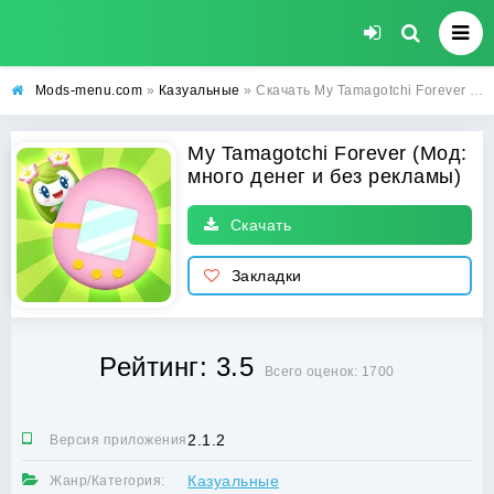
Mods-menu.com
»
Казуальные
» Скачать My Tamagotchi Forever Взлом на много денег и без рекламы на Андроиде бесплатно
My Tamagotchi Forever (Мод:
много денег и без рекламы)
Скачать
Закладки
Рейтинг: 3.5
Всего оценок: 1700
2.1.2
Версия приложения:
Казуальные
Жанр/Категория: