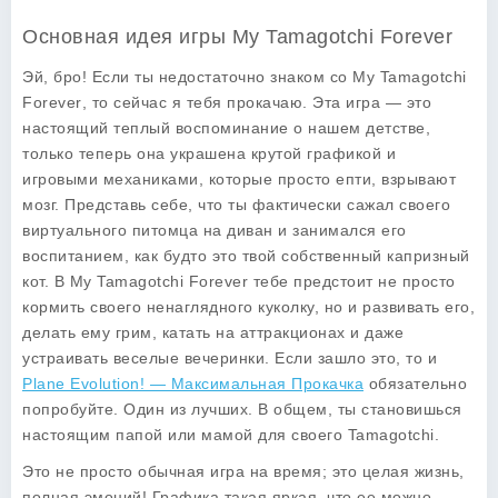
Основная идея игры My Tamagotchi Forever
Эй, бро! Если ты недостаточно знаком со
My Tamagotchi
Forever
, то сейчас я тебя прокачаю. Эта игра — это
настоящий теплый воспоминание о нашем детстве,
только теперь она украшена крутой графикой и
игровыми механиками, которые просто епти, взрывают
мозг. Представь себе, что ты фактически сажал своего
виртуального питомца на диван и занимался его
воспитанием, как будто это твой собственный капризный
кот. В My Tamagotchi Forever тебе предстоит не просто
кормить своего ненаглядного куколку, но и развивать его,
делать ему грим, катать на аттракционах и даже
устраивать веселые вечеринки. Если зашло это, то и
Plane Evolution! — Максимальная Прокачка
обязательно
попробуйте. Один из лучших. В общем, ты становишься
настоящим папой или мамой для своего Tamagotchi.
Это не просто обычная игра на время; это целая жизнь,
полная эмоций! Графика такая яркая, что ее можно