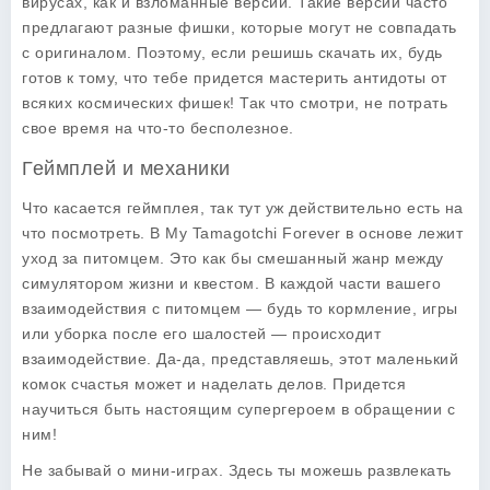
вирусах, как и взломанные версии. Такие версии часто
предлагают разные фишки, которые могут не совпадать
с оригиналом. Поэтому, если решишь скачать их, будь
готов к тому, что тебе придется мастерить антидоты от
всяких космических фишек! Так что смотри, не потрать
свое время на что-то бесполезное.
Геймплей и механики
Что касается
геймплея
, так тут уж действительно есть на
что посмотреть. В My Tamagotchi Forever в основе лежит
уход за питомцем. Это как бы смешанный жанр между
симулятором жизни и квестом. В каждой части вашего
взаимодействия с питомцем — будь то кормление, игры
или уборка после его шалостей — происходит
взаимодействие. Да-да, представляешь, этот маленький
комок счастья может и наделать делов. Придется
научиться быть настоящим супергероем в обращении с
ним!
Не забывай о мини-играх. Здесь ты можешь развлекать