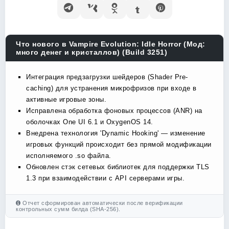
Что нового в Vampire Evolution: Idle Horror (Мод:
много денег и кристаллов) (Build 3251)
Интеграция предзагрузки шейдеров (Shader Pre-
caching) для устранения микрофризов при входе в
активные игровые зоны.
Исправлена обработка фоновых процессов (ANR) на
оболочках One UI 6.1 и OxygenOS 14.
Внедрена технология 'Dynamic Hooking' — изменение
игровых функций происходит без прямой модификации
исполняемого .so файла.
Обновлен стэк сетевых библиотек для поддержки TLS
1.3 при взаимодействии с API серверами игры.
Отчет сформирован автоматически после верификации
контрольных сумм билда (SHA-256).