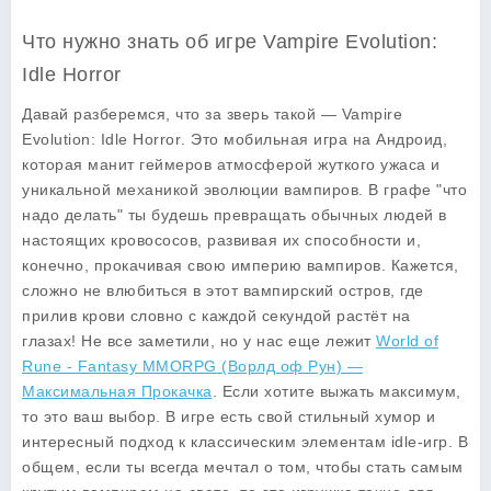
Что нужно знать об игре Vampire Evolution:
Idle Horror
Давай разберемся, что за зверь такой —
Vampire
Evolution: Idle Horror
. Это мобильная игра на Андроид,
которая манит геймеров атмосферой жуткого ужаса и
уникальной механикой эволюции вампиров. В графе "что
надо делать" ты будешь превращать обычных людей в
настоящих кровососов, развивая их способности и,
конечно, прокачивая свою империю вампиров. Кажется,
сложно не влюбиться в этот вампирский остров, где
прилив крови словно с каждой секундой растёт на
глазах! Не все заметили, но у нас еще лежит
World of
Rune - Fantasy MMORPG (Ворлд оф Рун) —
Максимальная Прокачка
. Если хотите выжать максимум,
то это ваш выбор. В игре есть свой стильный хумор и
интересный подход к классическим элементам idle-игр. В
общем, если ты всегда мечтал о том, чтобы стать самым