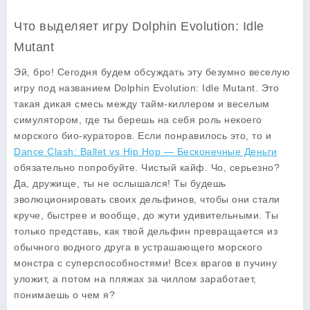
Что выделяет игру Dolphin Evolution: Idle
Mutant
Эй, бро! Сегодня будем обсуждать эту безумно веселую
игру под названием
Dolphin Evolution: Idle Mutant
. Это
такая дикая смесь между тайм-киллером и веселым
симулятором, где ты берешь на себя роль некоего
морского био-кураторов. Если понравилось это, то и
Dance Clash: Ballet vs Hip Hop — Бесконечные Деньги
обязательно попробуйте. Чистый кайф. Чо, серьезно?
Да, дружище, ты не ослышался! Ты будешь
эволюционировать своих дельфинов, чтобы они стали
круче, быстрее и вообще, до жути удивительными. Ты
только представь, как твой дельфин превращается из
обычного водного друга в устрашающего морского
монстра с суперспособностями! Всех врагов в пучину
уложит, а потом на пляжах за чиллом заработает,
понимаешь о чем я?