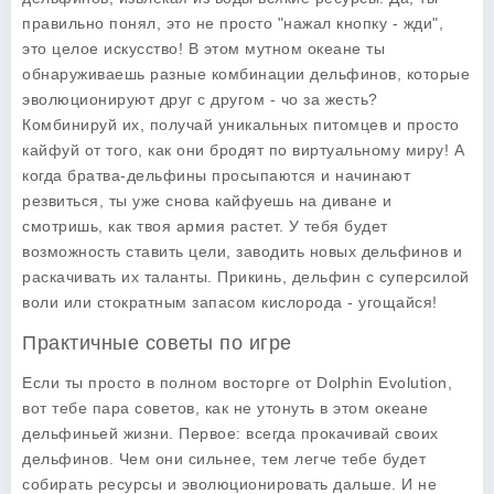
правильно понял, это не просто "нажал кнопку - жди",
это целое искусство! В этом мутном океане ты
обнаруживаешь разные комбинации дельфинов, которые
эволюционируют друг с другом - чо за жесть?
Комбинируй их, получай уникальных питомцев и просто
кайфуй от того, как они бродят по виртуальному миру! А
когда братва-дельфины просыпаются и начинают
резвиться, ты уже снова кайфуешь на диване и
смотришь, как твоя армия растет. У тебя будет
возможность ставить цели, заводить новых дельфинов и
раскачивать их таланты. Прикинь, дельфин с суперсилой
воли или стократным запасом кислорода - угощайся!
Практичные советы по игре
Если ты просто в полном восторге от
Dolphin Evolution
,
вот тебе пара советов, как не утонуть в этом океане
дельфиньей жизни. Первое: всегда прокачивай своих
дельфинов. Чем они сильнее, тем легче тебе будет
собирать ресурсы и эволюционировать дальше. И не