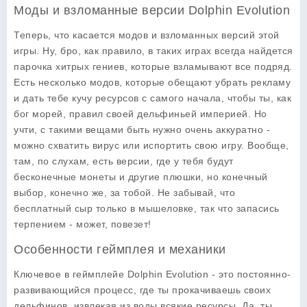
Моды и взломанные версии Dolphin Evolution
Теперь, что касается
модов
и взломанных версий этой
игры. Ну, бро, как правило, в таких играх всегда найдется
парочка хитрых гениев, которые взламывают все подряд.
Есть несколько модов, которые обещают убрать рекламу
и дать тебе кучу ресурсов с самого начала, чтобы ты, как
бог морей, правил своей дельфиньей империей. Но
учти, с такими вещами быть нужно очень аккуратно -
можно схватить вирус или испортить свою игру. Вообще,
там, по слухам, есть версии, где у тебя будут
бесконечные монеты и другие плюшки, но конечный
выбор, конечно же, за тобой. Не забывай, что
бесплатный сыр только в мышеловке, так что запасись
терпением - может, повезет!
Особенности геймплея и механики
Ключевое в геймплейе
Dolphin Evolution
- это постоянно-
развивающийся процесс, где ты прокачиваешь своих
дельфинов, извлекая из воды всякие ресурсы. Да, ты