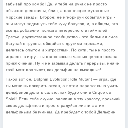
забывай про комбо! Да, у тебя на руках не просто
обычные дельфины, блин, а настоящие мутантные
морские звезды! Второе: не игнорируй события игры -
они могут подкинуть тебе кучу бонусов, и, в общем, это
всегда добавляет всякого интересного в геймплей.
Третье: дружественное сообщество - это большая сила.
Вступай в группы, общайся с другими игроками,
делитесь опытом и хитростями. По сути, ты не просто
играешь в игру - ты становишься частью целого океана
приключений. Ну и не забывай делать перерывы, иначе
твой мозг поплывет, как дельфин на выходные!
Такой вот он,
Dolphin Evolution: Idle Mutant
— игра, где
ты можешь покорить океан, а потом параллельно учить
дельфинов делать сальто, как будто они в Cirque du
Soleil! Если тебе скучно, залипни в эту красоту, прокачай
своих дельфинов и просто радуйся жизни с этим
дельфиньим безумием. Да пребудет с тобой Дельфин!