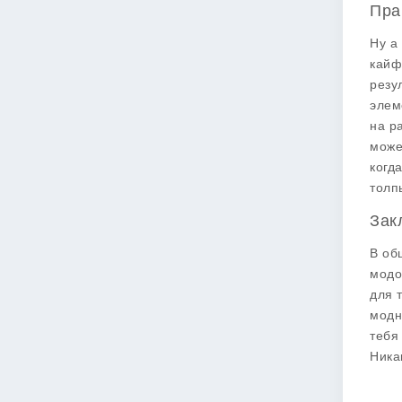
Пра
Ну а
кайф
резу
элем
на р
може
когд
толп
Зак
В об
модо
для 
модн
тебя
Ника