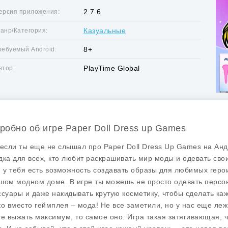
2.7.6
ерсия приложения:
Казуальные
анр/Категория:
8+
ребуемый Android:
PlayTime Global
втор:
робно об игре Paper Doll Dress up Games
 если ты еще не слышал про
Paper Doll Dress Up Games
на Анд
дка для всех, кто любит раскрашивать мир моды и одевать сво
, у тебя есть возможность создавать образы для любимых герои
шом модном доме. В игре ты можешь не просто одевать персон
ссуары и даже накидывать крутую косметику, чтобы сделать кажд
ко вместо геймплея – мода! Не все заметили, но у нас еще ле
те выжать максимум, то самое оно. Игра такая затягивающая, 