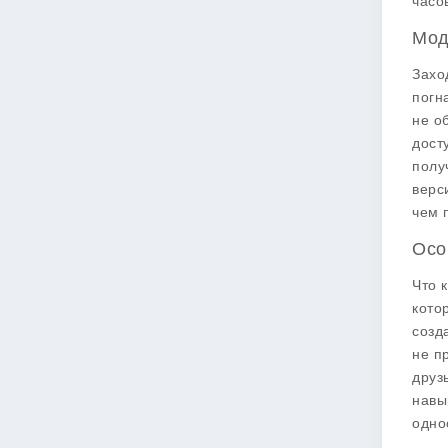
часо
Мод
Захо
погн
не о
дост
полу
верс
чем 
Осо
Что 
кото
созд
не п
друз
навы
одно