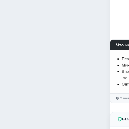
Что н
Пер
Мин
Вне
.so
Опт
Отчет
БЕ