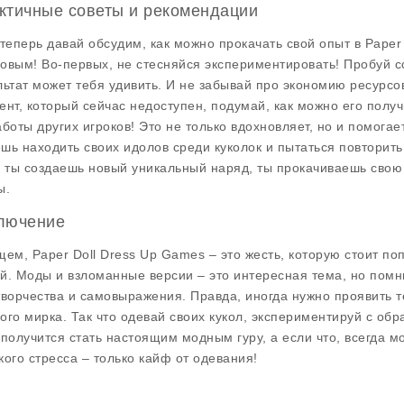
ктичные советы и рекомендации
 теперь давай обсудим, как можно прокачать свой опыт в
Paper
овым! Во-первых, не стесняйся экспериментировать! Пробуй с
льтат может тебя удивить. И не забывай про экономию ресурсо
ент, который сейчас недоступен, подумай, как можно его получ
аботы других игроков! Это не только вдохновляет, но и помогае
шь находить своих идолов среди куколок и пытаться повторить 
а ты создаешь новый уникальный наряд, ты прокачиваешь свою 
ы.
лючение
щем,
Paper Doll Dress Up Games
– это жесть, которую стоит по
й. Моды и взломанные версии – это интересная тема, но помни
творчества и самовыражения. Правда, иногда нужно проявить т
ого мирка. Так что одевай своих кукол, экспериментируй с об
 получится стать настоящим модным гуру, а если что, всегда 
кого стресса – только кайф от одевания!