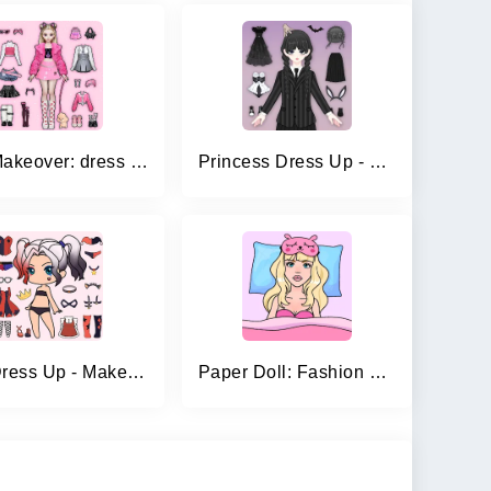
Doll Makeover: dress up games
Princess Dress Up - Sweet Doll
Doll Dress Up - Makeup Games
Paper Doll: Fashion Dress Up