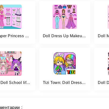
DIY Paper Princess Doll Games
Doll Dress Up Makeup Girl Game
YOYO Doll School life Dress up
Tizi Town: Doll Dress Up Games
ментарии :