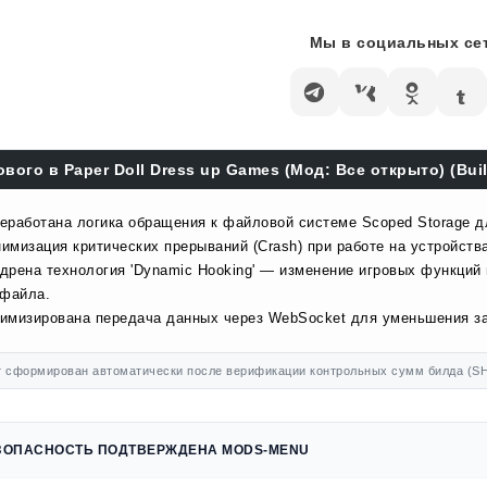
Мы в социальных сет
ового в Paper Doll Dress up Games (Мод: Все открыто) (Buil
еработана логика обращения к файловой системе Scoped Storage д
имизация критических прерываний (Crash) при работе на устройства
дрена технология 'Dynamic Hooking' — изменение игровых функций
 файла.
имизирована передача данных через WebSocket для уменьшения за
 сформирован автоматически после верификации контрольных сумм билда (SH
ЗОПАСНОСТЬ ПОДТВЕРЖДЕНА MODS-MENU