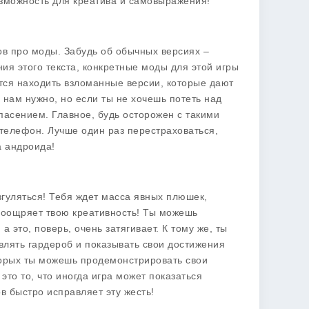
возможность для креатива и самовыражения!
ров про моды. Забудь об обычных версиях –
ия этого текста, конкретные моды для этой игры
ется находить взломанные версии, которые дают
о нам нужно, но если ты не хочешь потеть над
пасением. Главное, будь осторожен с такими
 телефон. Лучше один раз перестраховаться,
а андроида!
азгуляться! Тебя ждет масса явных плюшек,
поощряет твою креативность! Ты можешь
 это, поверь, очень затягивает. К тому же, ты
влять гардероб и показывать свои достижения
торых ты можешь продемонстрировать свои
это то, что иногда игра может показаться
в быстро исправляет эту жесть!