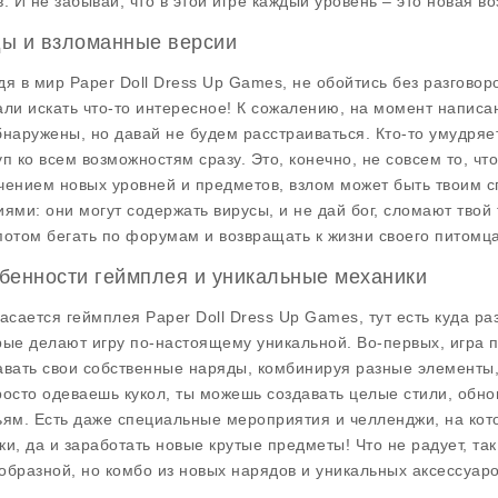
в. И не забывай, что в этой игре каждый уровень – это новая 
ы и взломанные версии
дя в мир
Paper Doll Dress Up Games
, не обойтись без разгово
али искать что-то интересное! К сожалению, на момент написан
бнаружены, но давай не будем расстраиваться. Кто-то умудря
уп ко всем возможностям сразу. Это, конечно, не совсем то, чт
чением новых уровней и предметов, взлом может быть твоим с
иями: они могут содержать вирусы, и не дай бог, сломают твой
потом бегать по форумам и возвращать к жизни своего питомц
бенности геймплея и уникальные механики
касается геймплея
Paper Doll Dress Up Games
, тут есть куда р
рые делают игру по-настоящему уникальной. Во-первых, игра 
авать свои собственные наряды, комбинируя разные элементы, а
росто одеваешь кукол, ты можешь создавать целые стили, обно
ьям. Есть даже специальные мероприятия и челленджи, на ко
ки, да и заработать новые крутые предметы! Что не радует, так 
образной, но комбо из новых нарядов и уникальных аксессуаро