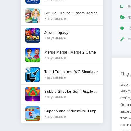
В
Girl Doll House - Room Design
Ж
Казуальные
Т
Jewel Legacy
Казуальные
А
Merge Merge : Merge 2 Game
Казуальные
Toilet Treasures: WC Simulator
Под
Казуальные
Бро,
нахо
Bubble Shooter Gem Puzzle Pop
Казуальные
себе
боль
аксе
Super Mano : Adventure Jump
Казуальные
толь
хоти