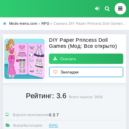
Mods-menu.com
»
RPG
» Скачать DIY Paper Princess Doll Games Взлом (Все открыто) на Андроид бесплатно
DIY Paper Princess Doll
Games (Мод: Все открыто)
Скачать
Закладки
Рейтинг: 3.6
Всего оценок: 3900
0.3.7
Версия приложения:
RPG
Жанр/Категория: