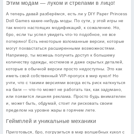
Этим модам — луком и стрелами в лицо!
А теперь давай разберёмся, есть ли у DIY Paper Princess
Doll Games какие-нибудь моды. По сути, у этой игры не
так много настоящих модификаций, к сожалению. Но,
бро, если ты успел увидеть что-то подобное, не все
потеряно! Есть некоторые взломанные версии, которые
могут похвастаться расширенными возможностями.
Например, ты можешь получить доступ к большему
количеству одежды, костюмов и даже скрытых деталей,
которые в обычной версии просто недоступны. Это как
иметь свой собственный VIP-пропуск в мир кукол! Но
учти, что с такими версиями всегда есть риск наткнуться
на баги — что-то может не работать так, как задумано,
или появится лишняя реклама. Просто будь внимателен
и, может быть, обдумай, стоит ли рисковать своим
пределом на уровне жары в горячем лете.
Геймплей и уникальные механики
Приготовься, бро, погрузиться в мир волшебных кукол с