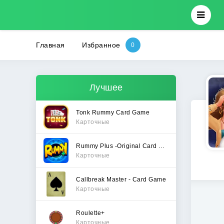
Главная
Избранное
Лучшее
Tonk Rummy Card Game
Карточные
Rummy Plus -Original Card Game
Карточные
Callbreak Master - Card Game
Карточные
Roulette+
Карточные