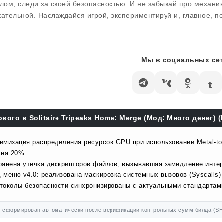
злом, следи за своей безопасностью. И не забывай про механи
кательной. Наслаждайся игрой, экспериментируй и, главное, п
Мы в социальных сет
ового в Solitaire Tripeaks Home: Merge (Мод: Много денег) (
имизация распределения ресурсов GPU при использовании Metal-to-
 на 20%.
ранена утечка дескрипторов файлов, вызывавшая замедление инте
-меню v4.0: реализована маскировка системных вызовов (Syscalls)
токолы безопасности синхронизированы с актуальными стандартами
 сформирован автоматически после верификации контрольных сумм билда (SH