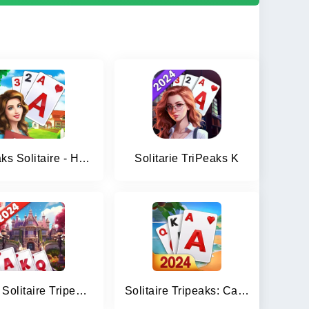
Tripeaks Solitaire - Home Town
Solitarie TriPeaks K
Royal Solitaire Tripeaks
Solitaire Tripeaks: Card Games