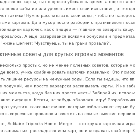
ладываешь карты, ты не просто убиваешь время, а еще и напо
ое новое событие или уровень имеет свои испытания, от кото
уют тактики! Нужно рассчитывать свои ходы, чтобы не напоротьс
лыми картами. Да и мусор после разборки с противником посып
мбинацией карточек, как с пиццей — главное не заварить кашу, а
ировалось. А еще, затаривайся всякими бонусами и предмета
а 'жизнь шепчет: 'Чувствуешь, ты на грани провала?'.
ктичные советы для крутых игровых моментов
 несколько простых, но не менее полезных советов, которые мо
де всего, учись комбинировать карточки правильно. Это поможет
ить лишние ресурсы на ненужные ходы. Если ты видишь, что в
е подумай, чем просто варварски раскидывать карты. И не заб
ших моментов, когда без них просто жесть! Забирай их, использ
ичная ситуация. Кстати, не забудь обновлять игру! Разработчи
орот упустить классные фишки, которые взбалтывают серые бу
жать серьезных провалов и взлететь на самые высокие вершин
оге,
Solitaire Tripeaks Home: Merge
— это крутая карточная игра
ко заниматься раскладыванием карт, но и создавать свой мир. 