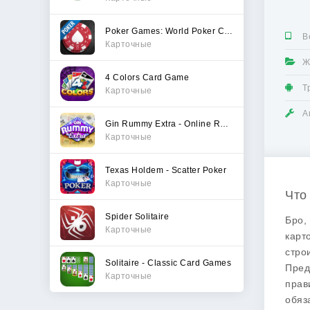
Poker Games: World Poker Club
В
Карточные
Ж
4 Colors Card Game
Т
Карточные
А
Gin Rummy Extra - Online Rummy
Карточные
Texas Holdem - Scatter Poker
Карточные
Что
Spider Solitaire
Бро,
Карточные
карт
стро
Solitaire - Classic Card Games
Пред
Карточные
прав
обяз