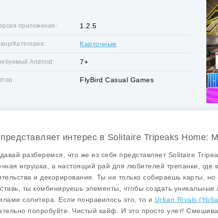
1.2.5
ерсия приложения:
Карточные
анр/Категория:
7+
ребуемый Android:
FlyBird Casual Games
втор:
 представляет интерес в Solitaire Tripeaks Home: 
 давай разберемся, что же из себя представляет
Solitaire Trip
очная игрушка, а настоящий рай для любителей трепанки, где 
ительства и декорирования. Ты не только собираешь карты, но
ставь, ты комбинируешь элементы, чтобы создать уникальные 
илами солитера. Если понравилось это, то и
Urban Rivals (Ур
ательно попробуйте. Чистый кайф. И это просто улет!
Смешива