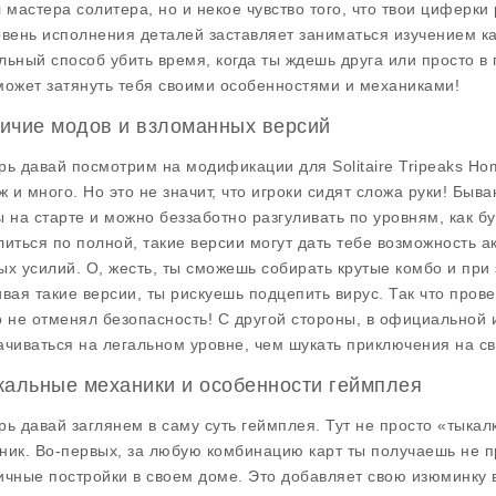
л мастера солитера, но и некое чувство того, что твои циферки 
овень исполнения деталей заставляет заниматься изучением ка
льный способ убить время, когда ты ждешь друга или просто в 
может затянуть тебя своими особенностями и механиками!
ичие модов и взломанных версий
рь давай посмотрим на модификации для
Solitaire Tripeaks H
уж и много. Но это не значит, что игроки сидят сложа руки! Быв
ы на старте и можно беззаботно разгуливать по уровням, как б
литься по полной, такие версии могут дать тебе возможность а
ых усилий. О, жесть, ты сможешь собирать крутые комбо и при 
ивая такие версии, ты рискуешь подцепить вирус. Так что пров
о не отменял безопасность! С другой стороны, в официальной и
ачиваться на легальном уровне, чем шукать приключения на св
кальные механики и особенности геймплея
рь давай заглянем в саму суть
геймплея
. Тут не просто «тыка
ник. Во-первых, за любую комбинацию карт ты получаешь не п
ичные постройки в своем доме. Это добавляет свою изюминку в 