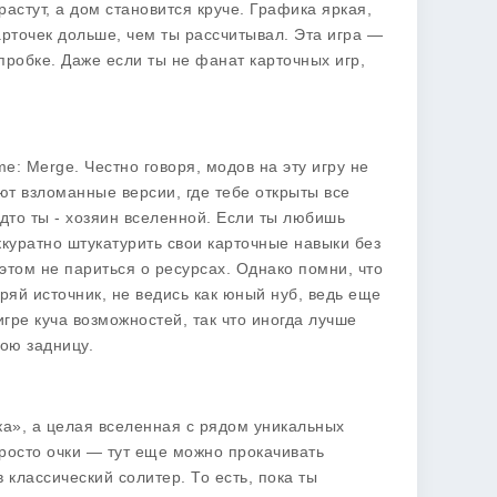
растут, а дом становится круче. Графика яркая,
рточек дольше, чем ты рассчитывал. Эта игра —
пробке. Даже если ты не фанат карточных игр,
ome: Merge
. Честно говоря, модов на эту игру не
ают
взломанные версии
, где тебе открыты все
удто ты - хозяин вселенной. Если ты любишь
ккуратно штукатурить свои карточные навыки без
этом не париться о ресурсах. Однако помни, что
еряй источник, не ведись как юный нуб, ведь еще
гре куча возможностей, так что иногда лучше
ою задницу.
лка», а целая вселенная с рядом уникальных
росто очки — тут еще можно прокачивать
классический солитер. То есть, пока ты