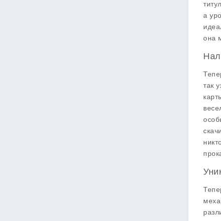
титу
а ур
идеа
она 
Нал
Тепе
так 
карт
весе
особ
скач
никт
прок
Уни
Тепе
меха
разл