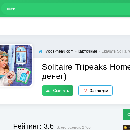
Mods-menu.com
»
Карточные
» Скачать Solitaire
Solitaire Tripeaks Ho
денег)
Скачать
Закладки
С
Рейтинг: 3.6
Всего оценок: 2700