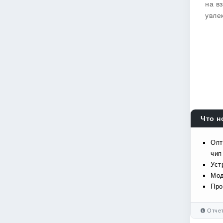
на в
увле
Что н
Опт
чип
Уст
Мод
Про
Отчет