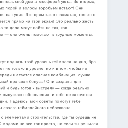
лняешь свой дом атмосферой уюта. Во-вторых,
рых порой и волосы воробьём встают! Они
я на тупик. Это прям как в шахматах, только с
ется прямо на твой экран! Это реально жесть!
 то дела могут пойти не так, как
ми — они очень помогают в трудные моменты,
гут поднять твой уровень геймплея на дно, бро.
 не только в уровне, но и в том, чтобы не
переди шатается опасная комбинация, лучше
ывай про свои бонусы! Они созданы для
уй и будь готов к выстрелу — когда реально
ки выпускают обновления, и тебе не захочется
дни. Надеюсь, мои советы помогут тебе
ы своего геймплейного небосклона.
 с элементами строительства, где ты будешь не
С модами не все так просто, но если ты решился