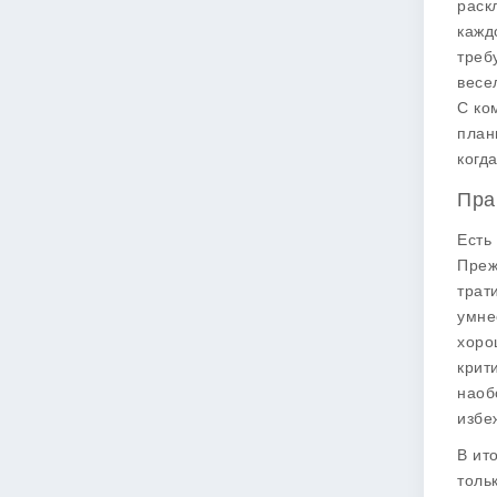
раск
кажд
треб
весе
С ко
план
когд
Пра
Eсть
Преж
трат
умне
хоро
крит
наоб
избе
В ит
толь