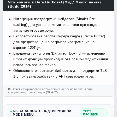
Что нового в Bura Burkozel (Мод: Много денег)
(Build 2814)
Интеграция предзагрузки шейдеров (Shader Pre-
caching) для устранения микрофризов при входе в
активные игровые зоны.
Скорректирована работа буфера кадра (Frame Buffer)
для предотвращения разрывов изображения на
экранах 120Гц+.
Внедрена технология 'Dynamic Hooking' — изменение
игровых функций происходит без прямой модификации
исполняемого .so файла.
Обновлен стэк сетевых библиотек для поддержки TLS
1.3 при взаимодействии с API серверами игры.
Отчет сформирован автоматически после верификации
контрольных сумм билда (SHA-256).
БЕЗОПАСНОСТЬ ПОДТВЕРЖДЕНА
ТЕСТ:
MODS-MENU
ПРОЙДЕН