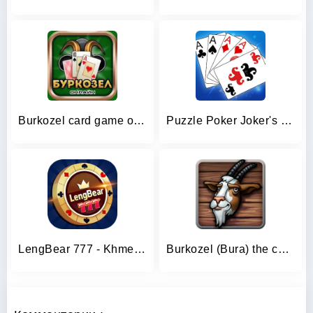
Burkozel card game online
Puzzle Poker Joker's Wild
LengBear 777 - Khmer Games
Burkozel (Bura) the card game