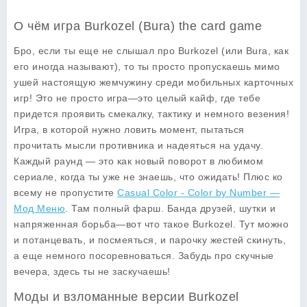
О чём игра Burkozel (Bura) the card game
Бро, если ты еще не слышал про Burkozel (или Bura, как
его иногда называют), то ты просто пропускаешь мимо
ушей настоящую жемчужину среди мобильных карточных
игр! Это не просто игра—это целый кайф, где тебе
придется проявить смекалку, тактику и немного везения!
Игра, в которой нужно ловить момент, пытаться
прочитать мысли противника и надеяться на удачу.
Каждый раунд — это как новый поворот в любимом
сериале, когда ты уже не знаешь, что ожидать! Плюс ко
всему не пропустите
Casual Color - Color by Number —
Мод Меню
. Там полный фарш. Банда друзей, шутки и
напряженная борьба—вот что такое Burkozel. Тут можно
и потанцевать, и посмеяться, и парочку жестей скинуть,
а еще немного посоревноваться. Забудь про скучные
вечера, здесь ты не заскучаешь!
Моды и взломанные версии Burkozel