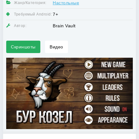
Настольные
Жанр/Категория:
7+
Требуемый Android:
Brain Vault
Автор:
Скриншоты
Видео