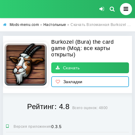
Mods-menu.com
»
Настольные
» Скачать Взломанная Burkozel (Bura) the card game на андроид - все карты открыты
Burkozel (Bura) the card
game (Мод: все карты
открыты)
Скачать
Закладки
Рейтинг: 4.8
Всего оценок: 4800
0.3.5
Версия приложения: