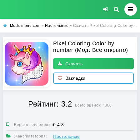
Mods-menu.com
»
Настольные
» Скачать Pixel Coloring-Color by number Взлом (Все открыто) на Андроид
Pixel Coloring-Color by
number (Мод: Все открыто)
Скачать
Закладки
Рейтинг: 3.2
Всего оценок: 4300
0.4.8
Версия приложения:
Настольные
Жанр/Категория: