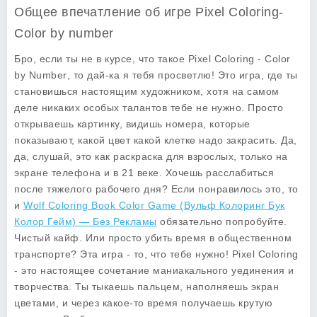
Общее впечатление об игре Pixel Coloring-
Color by number
Бро, если ты не в курсе, что такое
Pixel Coloring - Color
by Number
, то дай-ка я тебя просветлю! Это игра, где ты
становишься настоящим художником, хотя на самом
деле никаких особых талантов тебе не нужно. Просто
открываешь картинку, видишь номера, которые
показывают, какой цвет какой клетке надо закрасить. Да,
да, слушай, это как раскраска для взрослых, только на
экране телефона и в 21 веке. Хочешь расслабиться
после тяжелого рабочего дня? Если понравилось это, то
и
Wolf Coloring Book Color Game (Вульф Колоринг Бук
Колор Гейм) — Без Рекламы
обязательно попробуйте.
Чистый кайф. Или просто убить время в общественном
транспорте? Эта игра - то, что тебе нужно!
Pixel Coloring
- это настоящее сочетание маниакального уединения и
творчества. Ты тыкаешь пальцем, наполняешь экран
цветами, и через какое-то время получаешь крутую