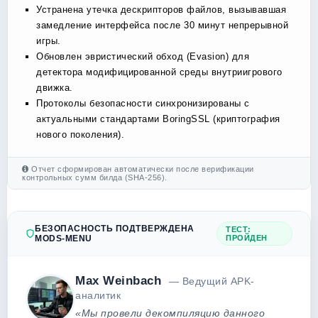
Устранена утечка дескрипторов файлов, вызывавшая
замедление интерфейса после 30 минут непрерывной
игры.
Обновлен эвристический обход (Evasion) для
детектора модифицированной среды внутриигрового
движка.
Протоколы безопасности синхронизированы с
актуальными стандартами BoringSSL (криптография
нового поколения).
Отчет сформирован автоматически после верификации
контрольных сумм билда (SHA-256).
БЕЗОПАСНОСТЬ ПОДТВЕРЖДЕНА
ТЕСТ:
MODS-MENU
ПРОЙДЕН
Max Weinbach
— Ведущий APK-
аналитик
«Мы провели декомпиляцию данного