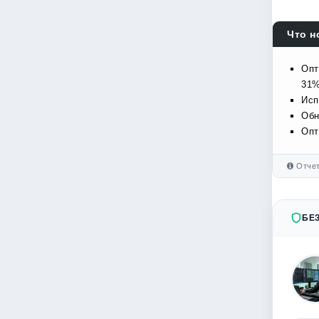
Что н
Опт
31%
Исп
Обн
Опт
Отчет
БЕ