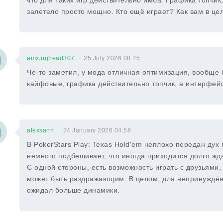
что для таких игр действительно имба. Графика топчик
залетело просто мощно. Кто ещё играет? Как вам в це
amxjughead307
25 July 2026 00:25
Че-то заметил, у мода отличная оптимизация, вообще 
кайфовые, графика действительно топчик, а интерфейс
alexsann
24 January 2026 04:58
В PokerStars Play: Texas Hold'em неплохо передан дух
немного подбешивает, что иногда приходится долго жд
С одной стороны, есть возможность играть с друзьями,
может быть раздражающим. В целом, для непринуждён
ожидал больше динамики.