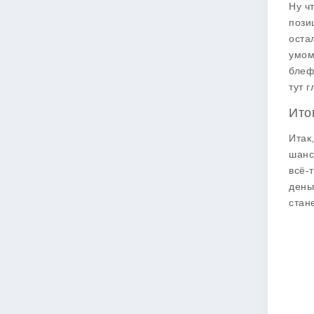
Ну ч
пози
оста
умом
блеф
тут 
Ито
Итак
шанс
всё-
день
стан