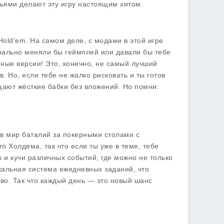
зьями делают эту игру настоящим хитом.
Hold'em. На самом деле, с модами в этой игре
инально меняли бы геймплей или давали бы тебе
ные версии! Это, конечно, не самый лучший
в. Но, если тебе не жалко рисковать и ты готов
ают жёсткие бабки без вложений. Но помни:
 в мир баталий за покерными столами с
о Холдема, так что если ты уже в теме, тебе
ы и кучи различных событий, где можно не только
икальная система ежедневных заданий, что
во. Так что каждый день — это новый шанс