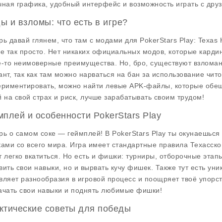
чная графика, удобный интерфейс и возможность играть с дру
ы и взломы: что есть в игре?
рь давай глянем, что там с модами для PokerStars Play: Texas 
се так просто. Нет никаких официальных модов, которые кард
е-то неимоверные преимущества. Но, бро, существуют взломан
ант, так как там можно нарваться на бан за использование чито
ериментировать, можно найти левые APK-файлы, которые обещ
й на свой страх и риск, лучше зарабатывать своим трудом!
мплей и особенности PokerStars Play
рь о самом соке — геймплей! В PokerStars Play ты окунаешься
ками со всего мира. Игра имеет стандартные правила Техасског
т легко вкатиться. Но есть и фишки: турниры, отборочные этап
вить свои навыки, но и вырвать кучу фишек. Также тут есть ун
вляет разнообразия в игровой процесс и поощряет твоё упорст
ачать свои навыки и поднять любимые фишки!
ктические советы для победы