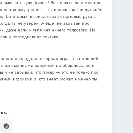
о и вывозить кучу фишек! Во-первых, запомни про
мное преимущество — ты видишь, как ведут себя
х. Во-вторых, выбирай свои стартовые руки с
когда ты не уверен. А еще, не забывай про
к, даже если у тебя нет ничего толкового. Но
 ваша повседневная тактика!
е просто очередная покерная игра, а настоящий
в с взломанными версиями не обошлось, но я
ы и не забывай, что покер — это не только про
гими игроками и, кто знает, может, именно ты
ях: