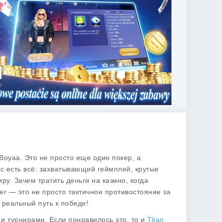
 Boyaa. Это не просто еще один покер, а
с есть всё: захватывающий геймплей, крутые
у. Зачем тратить деньги на казино, когда
er — это не просто тактичное противостояние за
 реальный путь к победе!
и турнирами. Если понравилось это, то и
Titan