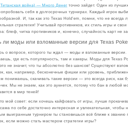
(Титанская война) — Много Денег
точно зайдет. Один из лучши
попробовать себя в долгосрочных турнирах. Каждый игрок выби
ообразной. И, так как это Texas Hold'em, помни, что не всегда
ильная стратегия! Учитывай противников, их стиль игры и свои
ра: блеф, читка противников и, конечно, случайность карт не з
ь ли моды или взломанные версии для Texas Poker
рь о вопросе, которого ты ждал — моды и взломанные версии.
наешь, где есть популярность, там и хакеры. Моды для Texas Pok
 это не значит, что ты абсолютно без шансов! Существуют вз
к, как, например, бесконечные фишки или уровень, приближен
ам понимаешь, скачивать такие версии — это всегда риск, как 
очек. Мы не знаем, как это аукнется, потому что бан в любой м
авится в мир теней!
что мой совет: если хочешь кайфовать от игры, лучше прокачив
 сама по себе достаточно интересная и увлекательная, чтобы не
ым выигранным турниром ты становишься всё ближе к званию п
к, если можно стать мастером стратегии игры?