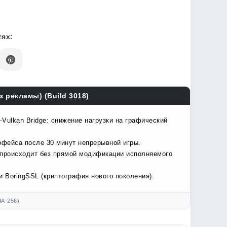
ях:
з рекламы) (Build 3018)
Vulkan Bridge: снижение нагрузки на графический
рфейса после 30 минут непрерывной игры.
 происходит без прямой модификации исполняемого
 BoringSSL (криптография нового поколения).
A-256).