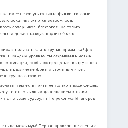
рушка имеет свои уникальные фишки, которые
евых механик является возможность
ивать соперников, блефовать не только
селья и делает каждую партию более
аниях и получать за это крутые призы. Кайф в
нажа! С каждым уровнем ты открываешь новые
ет мотивации, чтобы возвращаться в игру снова
бирать различные фоны и столы для игры,
нете крупного казино.
онаты, там есть призы не только в виде фишек,
 могут стать отличным дополнением к твоим
ять на свою судьбу, in the poker world, вперед
рутить на максимум! Первое правило: не спеши с