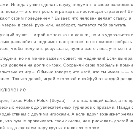
ками. Иногда лучше сделать паузу, подумать о своих возможно
и, покер — это не просто игра карт, а настоящая стратегия! Вт
кают своим поведением? Бывает, что человек делает ставку, а 
е уверен в своей руке или, наоборот, пытается тебя запугать.
ующий пункт — играй не только на деньги, но и в удовольствие
олько расслабит и поднимет настроение, но и поможет собрать 
рсов, чтобы получить результаты, нужно всего лишь учиться на
следний, но не менее важный совет: не жадничай! Если выигра
ться доволен на долгих играх. Сохраняй свою прибыль и помни,
ольствие от игры. Обычно говорят, что «всё, что ты имеешь — 
ане». Так что давай, играй с головой и кайфуй от каждой разда
аключение
щем, Texas Poker Polski (Boyaa) — это настоящий кайф, а не пр
ресных механик до увлекательных турниров с призами. Найди с
модействием с другими игроками. А если вдруг возникнет жела
и, что лучше прокачивать свои скиллы, чем рисковать долгой и
бой тогда сделаем пару крутых ставок за столом!