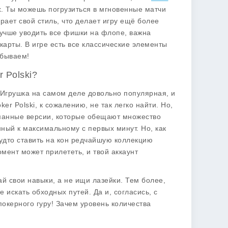
х. Ты можешь погрузиться в мгновенные матчи
рает свой стиль, что делает игру ещё более
 лучше уводить все фишки на флопе, важна
 карты. В игре есть все классические элементы
абываем!
 Polski?
 Игрушка на самом деле довольно популярная, и
er Polski, к сожалению, не так легко найти. Но,
ломанные версии, которые обещают множество
ный к максимальному с первых минут. Но, как
будто ставить на кон редчайшую коллекцию
омент может прилететь, и твой аккаунт
ай свои навыки, а не ищи лазейки. Тем более,
 искать обходных путей. Да и, согласись, с
окерного гуру! Зачем уровень количества