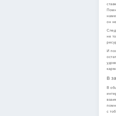
став
Помн
наме
он н
След
не т
ресу
И по
оста
удов
карм
В з
В об
инте
взаи
помн
с то