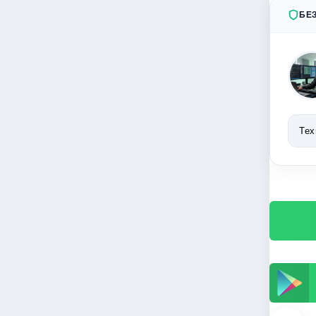
БЕ
Тех