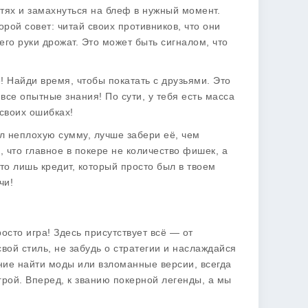
стях и замахнуться на блеф в нужный момент.
орой совет: читай своих противников, что они
его руки дрожат. Это может быть сигналом, что
! Найди время, чтобы покатать с друзьями. Это
все опытные знания! По сути, у тебя есть масса
 своих ошибках!
л неплохую сумму, лучше забери её, чем
 что главное в покере не количество фишек, а
это лишь кредит, который просто был в твоем
чи!
осто игра! Здесь присутствует всё — от
вой стиль, не забудь о стратегии и наслаждайся
ние найти моды или взломанные версии, всегда
грой. Вперед, к званию покерной легенды, а мы