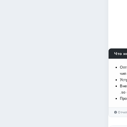
Что н
Опт
чип
Уст
Вне
.so
Про
Отчет