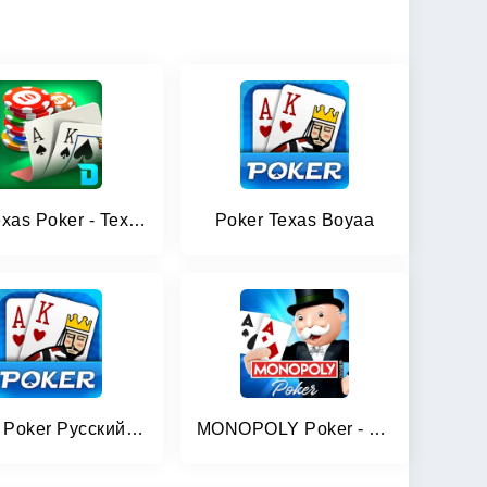
DH Texas Poker - Texas Hold'em
Poker Texas Boyaa
Texas Poker Русский(Boyaa)
MONOPOLY Poker - Texas Holdem