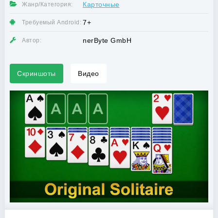
Карточные
Жанр/Категория:
7+
Требуемый Android:
nerByte GmbH
Автор:
Скриншоты
Видео