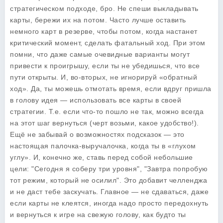
стратегическом подходе, бро. Не спеши выкладывать
карты, бережи их на потом. Часто лучше оставить
немного карт в резерве, чтобы потом, когда настанет
критический момент, сделать фатальный ход. При этом
помни, что даже самые очевидные варианты могут
привести к проигрышу, если ты не убедишься, что все
пути открыты. И, во-вторых, не игнорируй «обратный
ход». Да, ты можешь отмотать время, если вдруг пришла
в голову идея — использовать все карты в своей
стратегии. Т.е. если что-то пошло не так, можно всегда
на этот шаг вернуться (черт возьми, какое удобство!).
Ещё не забывай о возможностях подсказок — это
настоящая палочка-выручалочка, когда ты в «глухом
углу». И, конечно же, ставь перед собой небольшие
цели: "Сегодня я соберу три уровня", "Завтра попробую
тот режим, который не осилил". Это добавит челленджа
и не даст тебе заскучать. Главное — не сдаваться, даже
если карты не клеятся, иногда надо просто передохнуть
и вернуться к игре на свежую голову, как будто ты