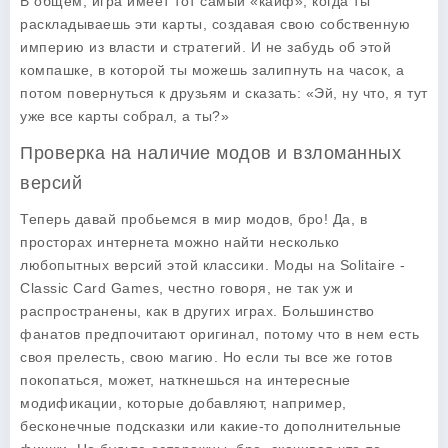
В общем, игра имеет тот самый «кайф», когда ты
раскладываешь эти карты, создавая свою собственную
империю из власти и стратегий. И не забудь об этой
компашке, в которой ты можешь залипнуть на часок, а
потом повернуться к друзьям и сказать: «Эй, ну что, я тут
уже все карты собрал, а ты?»
Проверка на наличие модов и взломанных
версий
Теперь давай пробьемся в мир модов, бро! Да, в
просторах интернета можно найти несколько
любопытных версий этой классики. Моды на Solitaire -
Classic Card Games, честно говоря, не так уж и
распространены, как в других играх. Большинство
фанатов предпочитают оригинал, потому что в нем есть
своя прелесть, свою магию. Но если ты все же готов
покопаться, может, наткнешься на интересные
модификации, которые добавляют, например,
бесконечные подсказки или какие-то дополнительные