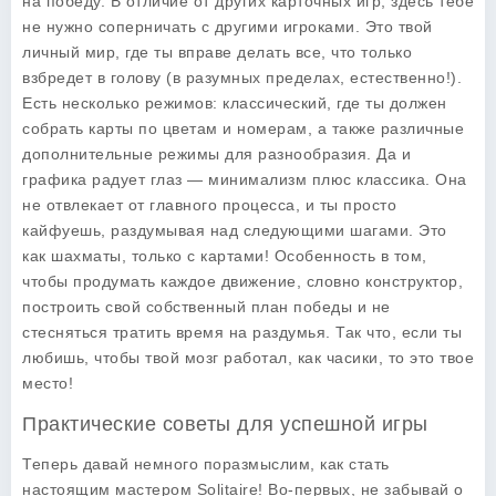
на победу. В отличие от других карточных игр, здесь тебе
не нужно соперничать с другими игроками. Это твой
личный мир, где ты вправе делать все, что только
взбредет в голову (в разумных пределах, естественно!).
Есть несколько режимов: классический, где ты должен
собрать карты по цветам и номерам, а также различные
дополнительные режимы для разнообразия. Да и
графика радует глаз — минимализм плюс классика. Она
не отвлекает от главного процесса, и ты просто
кайфуешь, раздумывая над следующими шагами. Это
как шахматы, только с картами!
Особенность
в том,
чтобы продумать каждое движение, словно конструктор,
построить свой собственный план победы и не
стесняться тратить время на раздумья. Так что, если ты
любишь, чтобы твой мозг работал, как часики, то это твое
место!
Практические советы для успешной игры
Теперь давай немного поразмыслим, как стать
настоящим мастером Solitaire! Во-первых, не забывай о