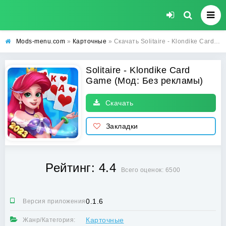
Mods-menu.com
»
Карточные
» Скачать Solitaire - Klondike Card Game Взлом (Без рекламы) на Android
Solitaire - Klondike Card
Game (Мод: Без рекламы)
Скачать
Закладки
Рейтинг: 4.4
Всего оценок: 6500
0.1.6
Версия приложения:
Карточные
Жанр/Категория: