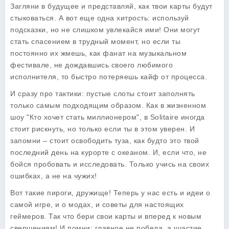
Загляни в будущее и представляй, как твои карты будут
стыковаться. А вот еще одна хитрость: используй
подсказки, но не слишком увлекайся ими! Они могут
стать спасением в трудный момент, но если ты
постоянно их жмешь, как фанат на музыкальном
фестивале, не дождавшись своего любимого
исполнителя, то быстро потеряешь кайф от процесса.
И сразу про тактики:
пустые слоты стоит заполнять
только самым подходящим образом
. Как в жизненном
шоу "Кто хочет стать миллионером", в Solitaire иногда
стоит рискнуть, но только если ты в этом уверен. И
запомни – стоит освободить туза, как будто это твой
последний день на курорте с океаном. И, если что, не
бойся пробовать и исследовать. Только учись на своих
ошибках, а не на чужих!
Вот такие пироги, дружище! Теперь у нас есть и идеи о
самой игре, и о модах, и советы для настоящих
геймеров. Так что бери свои карты и вперед к новым
свершениям! И помни: главное не победа, а участие.