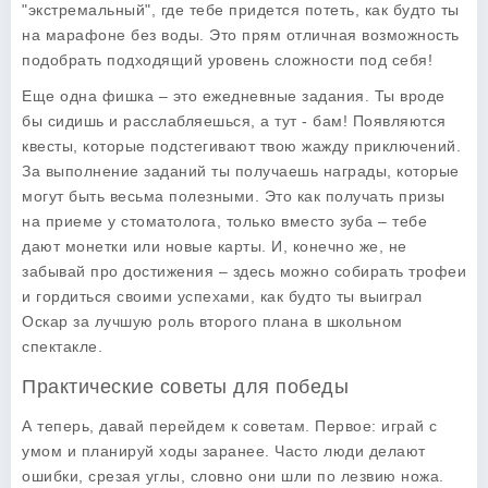
"экстремальный", где тебе придется потеть, как будто ты
на марафоне без воды. Это прям отличная возможность
подобрать подходящий уровень сложности под себя!
Еще одна фишка – это
ежедневные задания
. Ты вроде
бы сидишь и расслабляешься, а тут - бам! Появляются
квесты, которые подстегивают твою жажду приключений.
За выполнение заданий ты получаешь награды, которые
могут быть весьма полезными. Это как получать призы
на приеме у стоматолога, только вместо зуба – тебе
дают монетки или новые карты. И, конечно же, не
забывай про
достижения
– здесь можно собирать трофеи
и гордиться своими успехами, как будто ты выиграл
Оскар за лучшую роль второго плана в школьном
спектакле.
Практические советы для победы
А теперь, давай перейдем к советам. Первое:
играй с
умом и планируй ходы заранее
. Часто люди делают
ошибки, срезая углы, словно они шли по лезвию ножа.