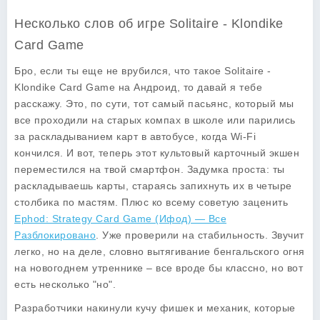
Несколько слов об игре Solitaire - Klondike
Card Game
Бро, если ты еще не врубился, что такое Solitaire -
Klondike Card Game на Андроид, то давай я тебе
расскажу. Это, по сути, тот самый пасьянс, который мы
все проходили на старых компах в школе или парились
за раскладыванием карт в автобусе, когда Wi-Fi
кончился. И вот, теперь этот культовый карточный экшен
переместился на твой смартфон.
Задумка проста:
ты
раскладываешь карты, стараясь запихнуть их в четыре
столбика по мастям. Плюс ко всему советую заценить
Ephod: Strategy Card Game (Ифод) — Все
Разблокировано
. Уже проверили на стабильность. Звучит
легко, но на деле, словно вытягивание бенгальского огня
на новогоднем утреннике – все вроде бы классно, но вот
есть несколько "но".
Разработчики накинули кучу фишек и механик, которые