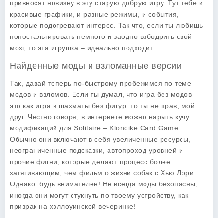
привносят новизну в эту старую добрую игру. Тут тебе и
красивые графики, и разные режимы, и события,
которые подогревают интерес. Так что, если ты любишь
поностальгировать немного и заодно взбодрить свой
мозг, то эта игрушка – идеально подходит.
Найденные моды и взломанные версии
Так, давай теперь по-быстрому пробежимся по теме
модов и взломов. Если ты думал, что игра без модов –
это как игра в шахматы без фигур, то ты не прав, мой
друг. Честно говоря, в интернете можно нарыть кучу
модификаций для Solitaire – Klondike Card Game.
Обычно они включают в себя увеличенные ресурсы,
неограниченные подсказки, автопроход уровней и
прочие фигни, которые делают процесс более
затягивающим, чем фильм о жизни собак с Хью Лори.
Однако, будь внимателен! Не всегда моды безопасны,
иногда они могут стукнуть по твоему устройству, как
призрак на хэллоуинской вечеринке!