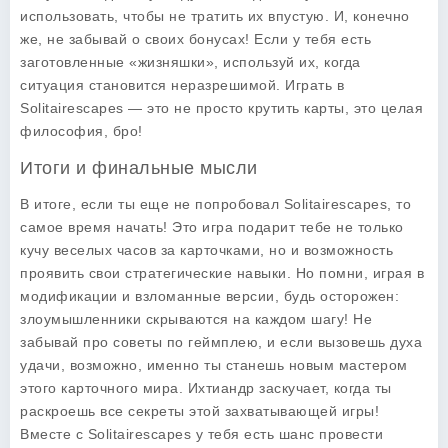
использовать, чтобы не тратить их впустую. И, конечно
же, не забывай о своих бонусах! Если у тебя есть
заготовленные «жизняшки», используй их, когда
ситуация становится неразрешимой. Играть в
Solitairescapes — это не просто крутить карты, это целая
философия, бро!
Итоги и финальные мысли
В итоге, если ты еще не попробовал
Solitairescapes
, то
самое время начать! Это игра подарит тебе не только
кучу веселых часов за карточками, но и возможность
проявить свои стратегические навыки. Но помни, играя в
модификации и взломанные версии, будь осторожен:
злоумышленники скрываются на каждом шагу! Не
забывай про советы по геймплею, и если вызовешь духа
удачи, возможно, именно ты станешь новым мастером
этого карточного мира. Ихтиандр заскучает, когда ты
раскроешь все секреты этой захватывающей игры!
Вместе с
Solitairescapes
у тебя есть шанс провести