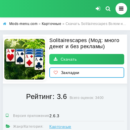
Mods-menu.com
»
Карточные
» Скачать Solitairescapes Взлом на много денег и без рекламы на Андроид
Solitairescapes (Мод: много
денег и без рекламы)
Скачать
Закладки
Рейтинг: 3.6
Всего оценок: 3400
2.6.3
Версия приложения:
Карточные
Жанр/Категория: