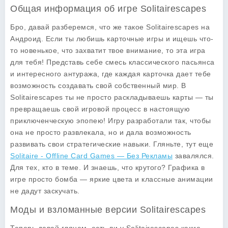
Общая информация об игре Solitairescapes
Бро, давай разберемся, что же такое
Solitairescapes
на
Андроид. Если ты любишь карточные игры и ищешь что-
то новенькое, что захватит твое внимание, то эта игра
для тебя! Представь себе смесь классического пасьянса
и интересного антуража, где каждая карточка дает тебе
возможность создавать свой собственный мир. В
Solitairescapes ты не просто раскладываешь карты — ты
превращаешь свой игровой процесс в настоящую
приключенческую эпопею! Игру разработали так, чтобы
она не просто развлекала, но и дала возможность
развивать свои стратегические навыки. Гляньте, тут еще
Solitaire - Offline Card Games — Без Рекламы
завалялся.
Для тех, кто в теме. И знаешь, что крутого? Графика в
игре просто
бомба
— яркие цвета и классные анимации
не дадут заскучать.
Моды и взломанные версии Solitairescapes