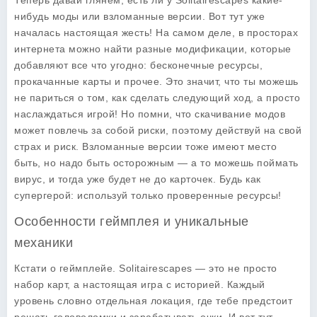
Теперь давай глянем, есть ли у
Solitairescapes
какие-
нибудь моды или взломанные версии. Вот тут уже
началась настоящая жесть! На самом деле, в просторах
интернета можно найти разные модификации, которые
добавляют все что угодно: бесконечные ресурсы,
прокачанные карты и прочее. Это значит, что ты можешь
не париться о том, как сделать следующий ход, а просто
наслаждаться игрой! Но помни, что скачивание модов
может повлечь за собой риски, поэтому действуй на свой
страх и риск. Взломанные версии тоже имеют место
быть, но надо быть осторожным — а то можешь поймать
вирус, и тогда уже будет не до карточек. Будь как
супергерой: используй только проверенные ресурсы!
Особенности геймплея и уникальные
механики
Кстати о геймплейе.
Solitairescapes
— это не просто
набор карт, а настоящая игра с историей. Каждый
уровень словно отдельная локация, где тебе предстоит