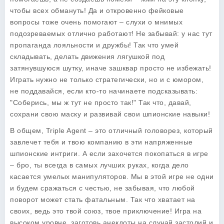
чтобы всех обмануть! Да и откровенно фейковые
вопросы тоже очень помогают – слухи о мнимых
подозреваемых отлично работают! Не забывай: у нас тут
пропаганда лояльности и дружбы! Так что умей
складывать, делать движения лягушкой под
затянувшуюся шутку, иначе зашквар просто не избежать!
Играть нужно не только стратегически, но и с юмором,
не поддавайся, если кто-то начинаете подсказывать:
"Соберись, мы ж тут не просто так!" Так что, давай,
сохрани свою маску и развивай свои шпионские навыки!
В общем,
Triple Agent
– это отличный головорез, который
завлечет тебя и твою компанию в эти напряженные
шпионские интриги. А если захочется покопаться в игре
– бро, ты всегда в самых лучших руках, когда дело
касается умелых манипуляторов. Мы в этой игре не одни
и будем сражаться с честью, не забывая, что любой
поворот может стать фатальным. Так что хватает на
своих, ведь это твой союз, твое приключение! Игра на
высоком уровне, заготовь анекдоты на случай застолий и