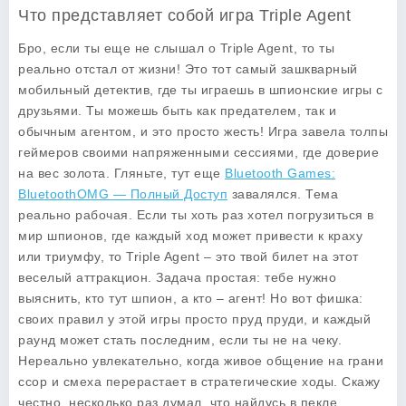
Что представляет собой игра Triple Agent
Бро, если ты еще не слышал о
Triple Agent
, то ты
реально отстал от жизни! Это тот самый зашкварный
мобильный детектив, где ты играешь в шпионские игры с
друзьями. Ты можешь быть как предателем, так и
обычным агентом, и это просто жесть! Игра завела толпы
геймеров своими напряженными сессиями, где доверие
на вес золота. Гляньте, тут еще
Bluetooth Games:
BluetoothOMG — Полный Доступ
завалялся. Тема
реально рабочая. Если ты хоть раз хотел погрузиться в
мир шпионов, где каждый ход может привести к краху
или триумфу, то Triple Agent – это твой билет на этот
веселый аттракцион. Задача простая: тебе нужно
выяснить, кто тут шпион, а кто – агент! Но вот фишка:
своих правил у этой игры просто пруд пруди, и каждый
раунд может стать последним, если ты не на чеку.
Нереально увлекательно, когда живое общение на грани
ссор и смеха перерастает в стратегические ходы. Скажу
честно, несколько раз думал, что найдусь в пекле