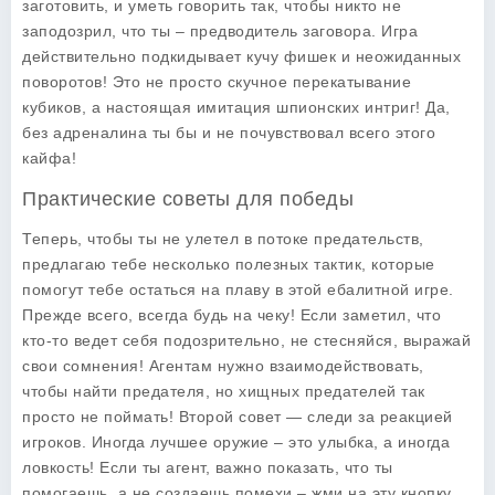
заготовить, и уметь говорить так, чтобы никто не
заподозрил, что ты – предводитель заговора. Игра
действительно подкидывает кучу фишек и неожиданных
поворотов! Это не просто скучное перекатывание
кубиков, а настоящая имитация шпионских интриг! Да,
без адреналина ты бы и не почувствовал всего этого
кайфа!
Практические советы для победы
Теперь, чтобы ты не улетел в потоке предательств,
предлагаю тебе несколько полезных тактик, которые
помогут тебе остаться на плаву в этой ебалитной игре.
Прежде всего, всегда будь на чеку! Если заметил, что
кто-то ведет себя подозрительно, не стесняйся, выражай
свои сомнения! Агентам нужно взаимодействовать,
чтобы найти предателя, но хищных предателей так
просто не поймать! Второй совет — следи за реакцией
игроков. Иногда лучшее оружие – это улыбка, а иногда
ловкость! Если ты агент, важно показать, что ты
помогаешь, а не создаешь помехи – жми на эту кнопку,