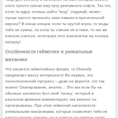
этого просто скачал ему кучу рекламного софта. Так что,
если ты вдруг хочешь найти "мод", подумай, может
лучше просто прокачать свои навыки в оригинальной
версии? В конце концов, если ты крутой игрок, то моды
тебе не нужны, но если ты совсем не в теме, то как же
классно учиться, используя этот анализатор на полную
катушку!
Особенности геймплея и уникальные
механики
Что касается геймплейных фишек, то Chessify
предлагает массу интересного! Во-первых, это
технологический прогресс – даже не верится, что так
можно! Сканирование, анализ… Это как если бы на
обычных шахматах был свой 'писец', который в
реальном времени комментирует, как именно ты
проигрываешь. При этом геймплей наполняется
уникальными механиками, которые позволяют тебе не
просто тащить партию, но и учиться на каждом шаге!