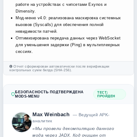
работе на устройствах с чипсетами Exynos и
Dimensity.
Мод-меню v4.0: реализована маскировка системных
вызовов (Syscalls) для обеспечения полной
невидимости патчей.
Оптимизирована передача данных через WebSocket
для уменьшения задержки (Ping) в мультиплеерных
сессиях.
Отчет сформирован автоматически после верификации
контрольных сумм билда (SHA-256).
БЕЗОПАСНОСТЬ ПОДТВЕРЖДЕНА
ТЕСТ:
MODS-MENU
ПРОЙДЕН
Max Weinbach
— Ведущий APK-
аналитик
«Мы провели декомпиляцию данного
мода через JADX. Код очищен от