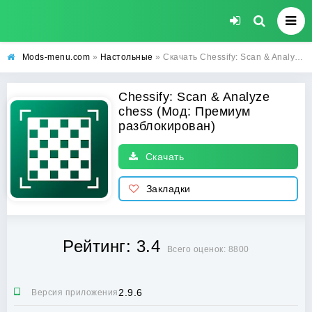
Mods-menu.com
»
Настольные
» Скачать Chessify: Scan & Analyze chess Взлом (Премиум разблокирован) на Андроид
Chessify: Scan & Analyze
chess (Мод: Премиум
разблокирован)
Скачать
Закладки
Рейтинг: 3.4
Всего оценок: 8800
2.9.6
Версия приложения: