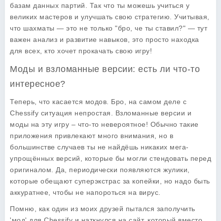
базам данных партий. Так что ты можешь учиться у
великих мастеров и улучшать свою стратегию. Учитывая,
что шахматы — это не только "бро, че ты ставил?" — тут
важен анализ и развитие навыков, это просто находка
для всех, кто хочет прокачать свою игру!
Моды и взломанные версии: есть ли что-то
интересное?
Теперь, что касается модов. Бро, на самом деле с
Chessify ситуация непростая. Взломанные версии и
моды на эту игру – что-то невероятное! Обычно такие
приложения привлекают много внимания, но в
большинстве случаев ты не найдёшь никаких мега-
упрощённых версий, которые бы могли стендовать перед
оригиналом. Да, периодически появляются жулики,
которые обещают суперэкстрас за копейки, но надо быть
аккуратнее, чтобы не напороться на вирус.
Помню, как один из моих друзей пытался заполучить
'мод' для Chessify и наткнулся на сайт, который вместо