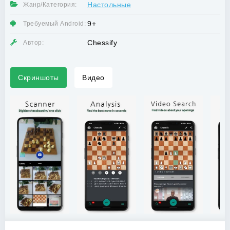
Настольные
Жанр/Категория:
9+
Требуемый Android:
Chessify
Автор:
Скриншоты
Видео