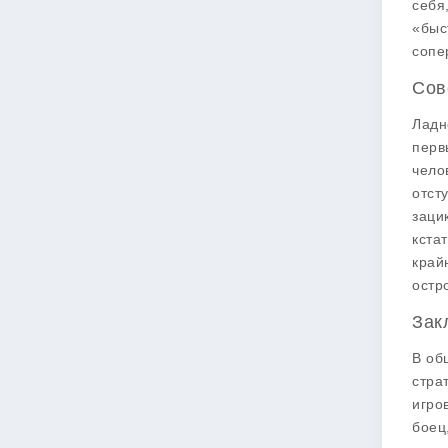
себя
«быс
сопе
Сов
Ладн
перв
чело
отст
заци
кста
край
остр
Зак
В об
стра
игро
боец