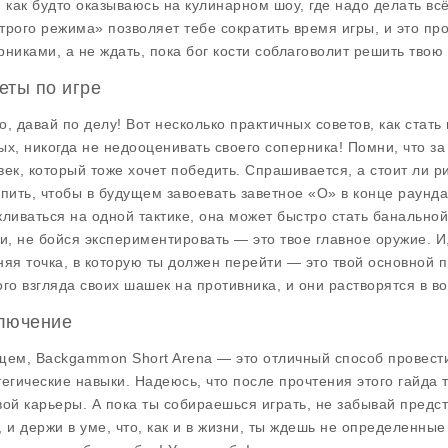
, как будто оказываюсь на кулинарном шоу, где надо делать вс
трого режима» позволяет тебе сократить время игры, и это пр
рниками, а не ждать, пока бог кости соблаговолит решить твою 
еты по игре
о, давай по делу! Вот несколько практичных советов, как стат
ых, никогда не недооценивать своего соперника! Помни, что з
век, который тоже хочет победить. Спрашивается, а стоит ли
упить, чтобы в будущем завоевать заветное «О» в конце раунда
кливаться на одной тактике, она может быстро стать банальной
ти, не бойся экспериментировать — это твое главное оружие. И,
няя точка, в которую ты должен перейти — это твой основной пр
ого взгляда своих шашек на противника, и они растворятся в во
лючение
щем,
Backgammon Short Arena
— это отличный способ провести
тегические навыки. Надеюсь, что после прочтения этого гайда 
вой карьеры. А пока ты собираешься играть, не забывай предс
, и держи в уме, что, как и в жизни, ты ждешь не определенные 