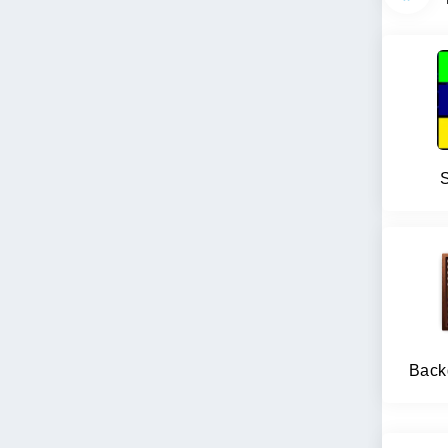
S
Back