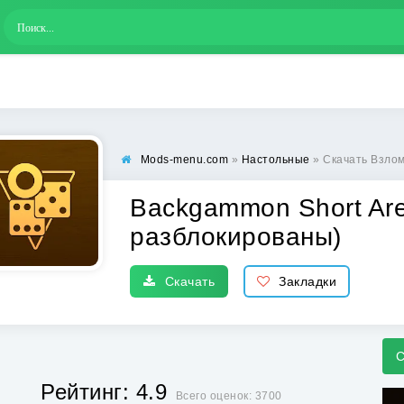
Mods-menu.com
»
Настольные
» Скачать Взломанн
Backgammon Short Are
разблокированы)
Скачать
Закладки
С
Рейтинг: 4.9
Всего оценок: 3700