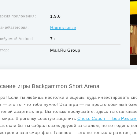
1.9.6
ерсия приложения:
Настольные
анр/Категория:
7+
ребуемый Android:
Mail.Ru Group
втор:
сание игры Backgammon Short Arena
бро! Если ты любишь настолки и ищешь, куда инвестировать св
a
— это то, что тебе нужно! Эта игра — не просто обычный бэк
телей азартных игр. Вы только послушайте: здесь ты сталкива
о мира. В догонку советую заценить
Chess Coach — Без Рекла
как если бы ты собрал своих друзей за столом, но вот единстве
метров и ваш смартфон. Главное — это не только стратегия, н