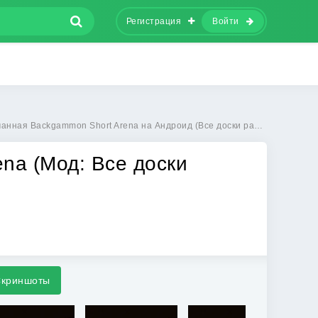
Регистрация
Войти
ая Backgammon Short Arena на Андроид (Все доски разблокированы)
na (Мод: Все доски
криншоты