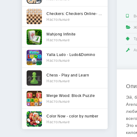
Checkers: Checkers Online- Dam
В
Настольные
Ж
Mahjong Infinite
Т
Настольные
А
Yalla Ludo - Ludo&Domino
Настольные
Chess - Play and Learn
Настольные
Опи
Merge Wood: Block Puzzle
Эй, 
Настольные
Aren
люби
Color Now - color by number
всег
Настольные
Это 
кило