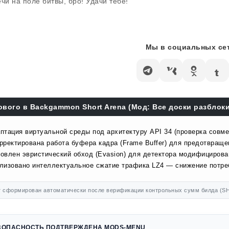
ечи на поле битвы, бро! Удачи тебе!
Мы в социальных сет
ового в Backgammon Short Arena (Мод: Все доски разблоки
птация виртуальной среды под архитектуру API 34 (проверка совме
рректирована работа буфера кадра (Frame Buffer) для предотвраще
овлен эвристический обход (Evasion) для детектора модифицирова
лизовано интеллектуальное сжатие трафика LZ4 — снижение потр
 сформирован автоматически после верификации контрольных сумм билда (SH
ЗОПАСНОСТЬ ПОДТВЕРЖДЕНА MODS-MENU