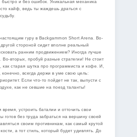
ё быстро и без ошибок. Уникальная механика
осто кайф, ведь ты жаждешь драться с
судьбу.
ь настоящим гуру в
Backgammon Short Arena
. Во-
а другой стороной сидит вполне реальный
 рисковать ранним продвижением? Иногда лучше
. Во-вторых, пробуй разные стратегии! Не стоит
, как старая шутка про программиста и кофе. И,
 конечно, всегда держи в уме свою цель:
иоритет. Если что-то пойдет не так, выпусти с
здухе, как не севшие на поезд таланты!
 время, устроить баталии и отточить свои
ты готов без труда забраться на вершину своей
тавляться своим противникам, как самый крутой
кости, а тот стиль, который будет удивлять. До