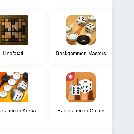
Hnefatafl
Backgammon Masters
kgammon Arena
Backgammon Online