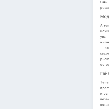
Слыш
реш
Мод
А те
начи
увы,
ника
— эт
квар
риск
осто
Гей
Тепе
прос
игры
везе
зака