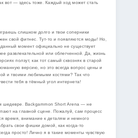
ак вот — здесь тоже. Каждый ход может стать
 играешь слишком долго и твои соперники
жен свой фитнес. Тут-то и появляются моды! Но,
а данный момент официально не существует
лее развлекательной или облегченной. Да, жизнь
рсиях ползут, как тот самый сквозняк в старой
зломанную версию, но это всегда вопрос цены и
обой и твоими любимыми костями? Так что
вести тебя в тёмный угол интернета!
ом шедевре.
Backgammon Short Arena
— не
тупают на главной сцене. Пожалуй, сам процесс
ся время, внимание к деталям и немного
абрать свои фишки домой, как когда-то
сегда просто! Лично я в такие моменты чувствую