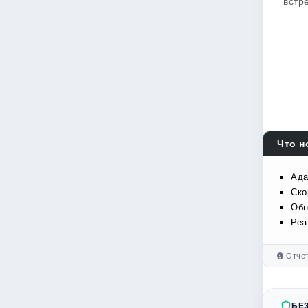
встр
Что н
Ада
Ско
Обн
Реа
Отчет
БЕ