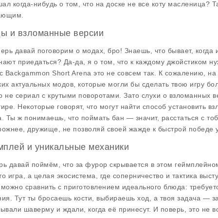
ал когда-нибудь о том, что на доске не все коту масленица? Т
ающим.
ы и взломанные версии
перь давай поговорим о модах, бро! Знаешь, что бывает, когда
нают приедаться? Да-да, я о том, что к каждому джойстиком ну
 с
Backgammon Short Arena
это не совсем так. К сожалению, н
ких актуальных модов, которые могли бы сделать твою игру бо
о не сериал с крутыми поворотами. Зато слухи о взломанных ве
тире. Некоторые говорят, что могут найти способ установить в
а. Ты ж понимаешь, что поймать бан — значит, расстаться с т
рожнее, дружище, не позволяй своей жажде к быстрой победе у
мплей и уникальные механики
рь давай поймём, что за фурор скрывается в этом геймплейн
то игра, а целая экосистема, где соперничество и тактика выс
 можно сравнить с приготовлением идеального блюда: требует
ния. Тут ты бросаешь кости, выбираешь ход, а твоя задача — з
зывали шаверму и ждали, когда её принесут. И поверь, это не в