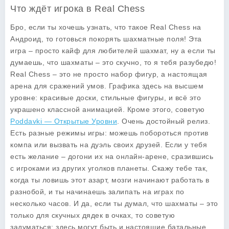
Что ждёт игрока в Real Chess
Бро, если ты хочешь узнать, что такое Real Chess на
Андроид, то готовься покорять шахматные поля! Эта
игра – просто кайф для любителей шахмат, ну а если ты
думаешь, что шахматы – это скучно, то я тебя разубедю!
Real Chess – это не просто набор фигур, а настоящая
арена для сражений умов. Графика здесь на высшем
уровне: красивые доски, стильные фигуры, и всё это
украшено классной анимацией. Кроме этого, советую
Poddavki — Открытые Уровни
. Очень достойный релиз.
Есть разные режимы игры: можешь побороться против
компа или вызвать на дуэль своих друзей. Если у тебя
есть желание – догони их на онлайн-арене, сразившись
с игроками из других уголков планеты. Скажу тебе так,
когда ты ловишь этот азарт, мозги начинают работать в
разнобой, и ты начинаешь залипать на играх по
несколько часов. И да, если ты думал, что шахматы – это
только для скучных дядек в очках, то советую
задуматься: здесь могут быть и настоящие батальные