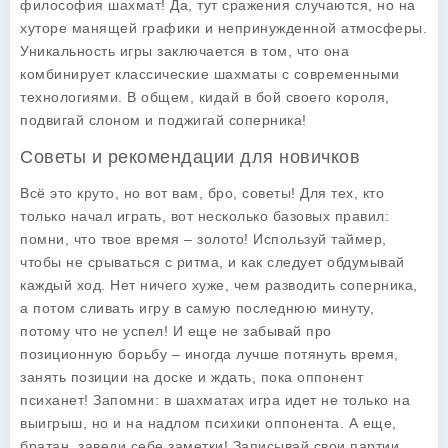
философия шахмат! Да, тут сражения случаются, но на
хуторе манящей графики и непринужденной атмосферы.
Уникальность игры заключается в том, что она
комбинирует классические шахматы с современными
технологиями. В общем, кидай в бой своего короля,
подвигай слоном и поджигай соперника!
Советы и рекомендации для новичков
Всё это круто, но вот вам, бро, советы! Для тех, кто
только начал играть, вот несколько базовых правил:
помни, что твое время – золото! Используй таймер,
чтобы не срываться с ритма, и как следует обдумывай
каждый ход. Нет ничего хуже, чем разводить соперника,
а потом сливать игру в самую последнюю минуту,
потому что не успел! И еще не забывай про
позиционную борьбу – иногда лучше потянуть время,
занять позиции на доске и ждать, пока оппонент
психанет! Запомни: в шахматах игра идет не только на
выигрыш, но и на надлом психики оппонента. А еще,
братан, заведи себе заметки! Записывай свои партии,