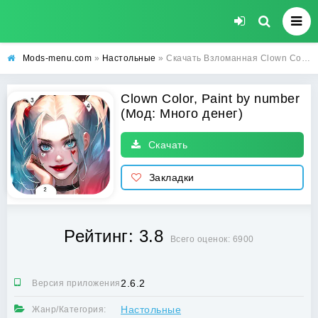
Mods-menu.com
»
Настольные
» Скачать Взломанная Clown Color, Paint by number (Много денег) на Андроид бесплатно
Clown Color, Paint by number
(Мод: Много денег)
Скачать
Закладки
Рейтинг: 3.8
Всего оценок: 6900
2.6.2
Версия приложения:
Настольные
Жанр/Категория: