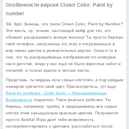
Особенности версии Clown Color, Paint by
number
Эй, бро! Знаешь, что такое
Clown Color, Paint by Number
?
Это жесть, ну, точнее, настоящий кайф для тех, кто
обожает раскрашивать всякую махину! Ты просто берешь
свой телефон, запускаешь эту игру и погружаешься в
мир ярких цветов и увлекательных картин. Смысл-то в
том, что ты раскрашиваешь изображения по номерам,
как в детстве, когда у нас еще не было взрослых забот и
печалей, а только краски и чистые листы.
Представь, ты видишь кучу серых клеточек, а под каждым
номером прячется свой цвет. Присмотритесь, тут еще
Paint by numbers - Color book — Неограниченные
Возможности
подъехал. Тема реально рабочая. Ты
берешь, например, тройку, и закрашиваешь все серые
клетки этим насыщенным красным цветом. Получается
просто бомба! Игра дает тебе возможность
экспериментировать с цветами, расслабиться после