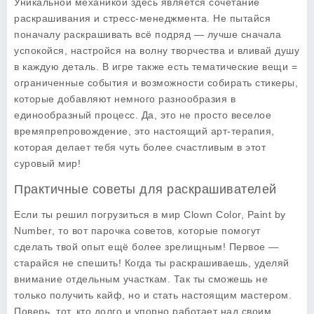
Уникальной механикой здесь является сочетание
раскрашивания и стресс-менеджмента. Не пытайся
поначалу раскрашивать всё подряд — лучше сначала
успокойся, настройся на волну творчества и вливай душу
в каждую деталь. В игре также есть тематические вещи =
ограниченные события и возможности собирать стикеры,
которые добавляют немного разнообразия в
единообразный процесс. Да, это не просто веселое
времяпрепровождение, это настоящий арт-терапия,
которая делает тебя чуть более счастливым в этот
суровый мир!
Практичные советы для раскрашивателей
Если ты решил погрузиться в мир
Clown Color, Paint by
Number
, то вот парочка советов, которые помогут
сделать твой опыт ещё более зрелищным! Первое —
старайся не спешить! Когда ты раскрашиваешь, уделяй
внимание отдельным участкам. Так ты сможешь не
только получить кайф, но и стать настоящим мастером.
Поверь, тот, кто долго и упорно работает над своим