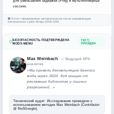
для уменьшения задержки (Ping) в мультиплеерных
сессиях.
Отчет сформирован автоматически после верификации
контрольных сумм билда (SHA-256).
БЕЗОПАСНОСТЬ ПОДТВЕРЖДЕНА
ТЕСТ:
MODS-MENU
ПРОЙДЕН
Max Weinbach
— Ведущий APK-
аналитик
«Мы провели декомпиляцию данного
мода через JADX. Код очищен от
рекламных библиотек и лишних
разрешений...»
Технический аудит:
Исследование проведено с
использованием методик Max Weinbach (Contributor
@ 9to5Google).