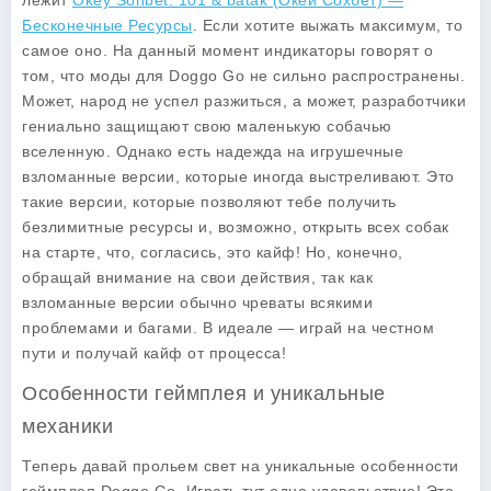
лежит
Okey Sohbet: 101 & batak (Окей Сохбет) —
Бесконечные Ресурсы
. Если хотите выжать максимум, то
самое оно. На данный момент индикаторы говорят о
том, что
моды для Doggo Go
не сильно распространены.
Может, народ не успел разжиться, а может, разработчики
гениально защищают свою маленькую собачью
вселенную. Однако есть надежда на игрушечные
взломанные версии, которые иногда выстреливают. Это
такие версии, которые позволяют тебе получить
безлимитные ресурсы и, возможно, открыть всех собак
на старте, что, согласись, это кайф! Но, конечно,
обращай внимание на свои действия, так как
взломанные версии обычно чреваты всякими
проблемами и багами. В идеале — играй на честном
пути и получай кайф от процесса!
Особенности геймплея и уникальные
механики
Теперь давай прольем свет на уникальные особенности