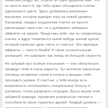
геймплея Doggo Go
. Играть тут одно удовольствие! Это
не просто матч-3, где тебе нужно объединять плитки
одинакового цвета. Здесь добавлены различные
механики, которые выводят игру на новый уровень.
Например, каждое соединение плиток не просто
увеличивает твой счет, но и добавляет забавные
эффекты на экране. Представь себе, как ты соединяешь
плитки, и вдруг появляется какой-нибудь милый щенок,
который начинает дико лаять от счастья. Эти звуковые
эффекты — просто бомба! И такая ослепительная
анимация, что шарашит, как поезд на большой скорости.
Не забывай про особые испытания — они обязательно
приведут тебя в слезы радости. Тут всячески пакостные
питомцы вставляют палки в колеса и мешают тебе
проходить уровни. К счастью, у тебя всегда есть
возможность использовать специальные бонусы и
усиления, чтобы разрулить ситуацию. Брось вызов этой
забавной команде, применяя уникальные тактики и
способности своих пушистых друзей. Каждый уровень —
это отдельная задачка с заранее прописанными