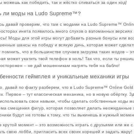
ты можешь как победить, так и жёстко сливаться за один ход!
ь ли моды на Ludo Supreme™?
рь давай проверим, что там с модами на
Ludo Supreme™ Online
росторах инета появилось много слухов о взломанных версиях эт
сы! Моды для этой игры могут добавить разные бонусы или воз
шенные шансы на победу и всякую дичь, которая может сдела
т помнить, что в большинстве случаев загрузка таких модов – э
рая может укатить твой телефон в ноль! Так что, если ты реши
 осторожен – не дай мошенникам нагрять тебя на бабло!
бенности геймплея и уникальные механики игры
о, давай по факту разберем, что в
Ludo Supreme™ Online Gold 
их. Первое – тут классическая механика, но в новую обёртку. З
 использовать свои навыки, чтобы сделать собственные ходы 
ема смещения фигур, которая позволяет делать неожиданные хо
рники будут не готовы к тому, что ты выкинешь в нужный момен
е крутой момент – это возможность играть с друзьями или же
ать свою лобби, пригласить всех своих корешей и задать жару!