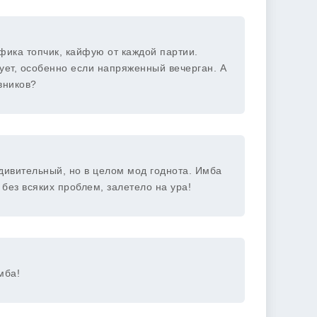
фика топчик, кайфую от каждой партии.
адует, особенно если напряженный вечерган. А
вников?
удивительный, но в целом мод годнота. Имба
ез всяких проблем, залетело на ура!
мба!