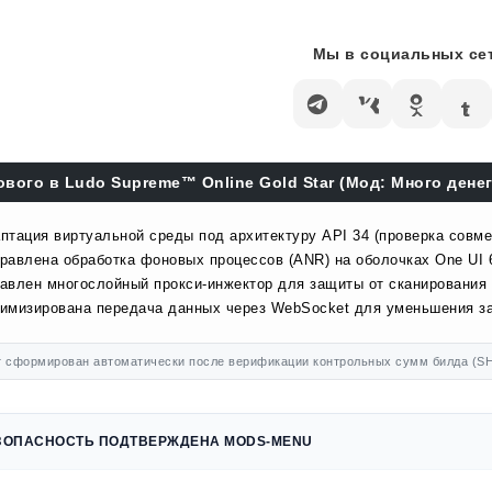
Мы в социальных сет
ового в Ludo Supreme™ Online Gold Star (Мод: Много денег)
птация виртуальной среды под архитектуру API 34 (проверка совме
равлена обработка фоновых процессов (ANR) на оболочках One UI 
авлен многослойный прокси-инжектор для защиты от сканирования 
имизирована передача данных через WebSocket для уменьшения за
 сформирован автоматически после верификации контрольных сумм билда (SH
ЗОПАСНОСТЬ ПОДТВЕРЖДЕНА MODS-MENU