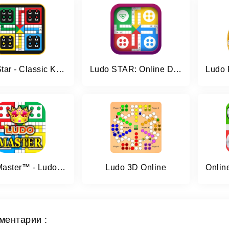
Ludo Star - Classic King Ludo
Ludo STAR: Online Dice Game
Ludo Master™ - Ludo Board Game
Ludo 3D Online
ментарии :