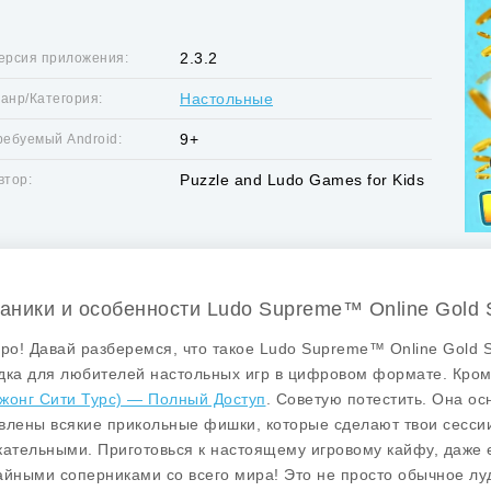
2.3.2
ерсия приложения:
Настольные
анр/Категория:
9+
ребуемый Android:
Puzzle and Ludo Games for Kids
втор:
аники и особенности Ludo Supreme™ Online Gold 
бро! Давай разберемся, что такое
Ludo Supreme™ Online Gold S
дка для любителей настольных игр в цифровом формате. Кром
жонг Сити Турс) — Полный Доступ
. Советую потестить. Она о
влены всякие прикольные фишки, которые сделают твои сессии
кательными. Приготовься к настоящему игровому кайфу, даже 
айными соперниками со всего мира! Это не просто обычное луд