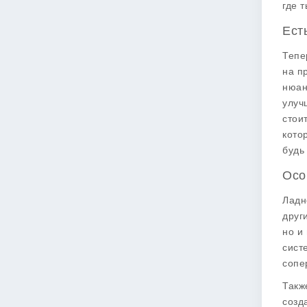
где 
Ест
Тепе
на п
нюан
улуч
стои
кото
будь
Осо
Ладн
друг
но и
сист
сопе
Такж
созд