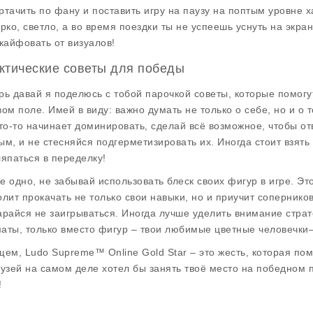
ртачить по фану и поставить игру на паузу на поптым уровне х
ярко, светло, а во время поездки ты не успеешь уснуть на экран
 кайфовать от визуалов!
ктические советы для победы
рь давай я поделюсь с тобой парочкой советы, которые помогут
вом поле. Имей в виду: важно думать не только о себе, но и о 
кто-то начинает доминировать, сделай всё возможное, чтобы от
ым, и не стесняйся подгерметизировать их. Иногда стоит взять
ляпаться в переделку!
е одно, не забывай использовать блеск своих фигур в игре. Это
олит прокачать не только свои навыки, но и приучит сопернико
арайся не заигрываться. Иногда лучше уделить внимание страте
аты, только вместо фигур – твои любимые цветные человечки—
щем,
Ludo Supreme™ Online Gold Star
– это жесть, которая пом
рузей на самом деле хотел бы занять твоё место на победном п
!