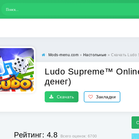
Mods-menu.com
»
Настольные
» Скачать Ludo S
Ludo Supreme™ Online
денег)
Скачать
Закладки
С
Рейтинг: 4.8
Всего оценок: 6700