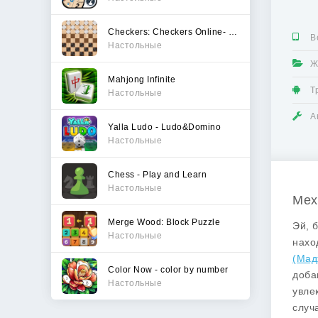
Checkers: Checkers Online- Dam
В
Настольные
Ж
Mahjong Infinite
Т
Настольные
А
Yalla Ludo - Ludo&Domino
Настольные
Chess - Play and Learn
Настольные
Мех
Merge Wood: Block Puzzle
Эй, 
Настольные
нахо
(Мад
Color Now - color by number
доба
Настольные
увле
случ