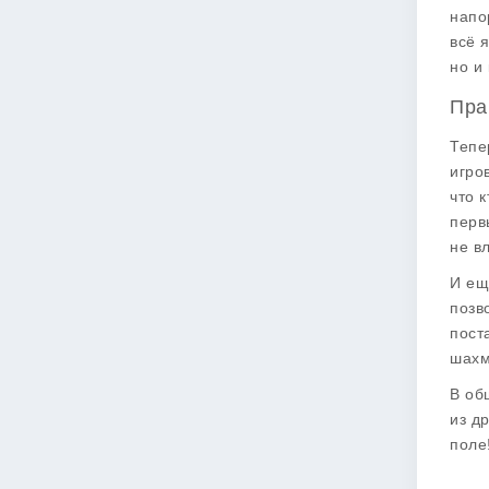
напо
всё 
но и
Пра
Тепе
игро
что 
перв
не в
И ещ
позв
пост
шахм
В об
из д
поле