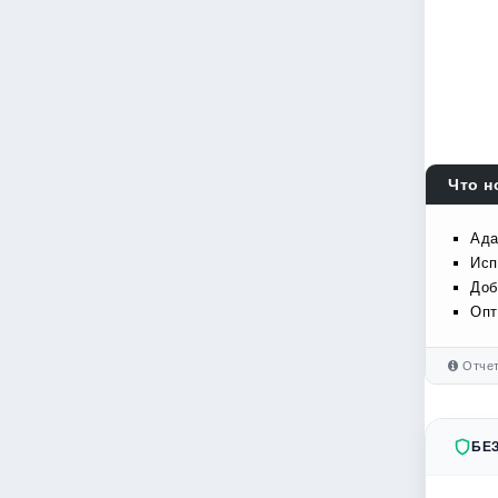
Что н
Ада
Исп
Доб
Опт
Отчет
БЕ