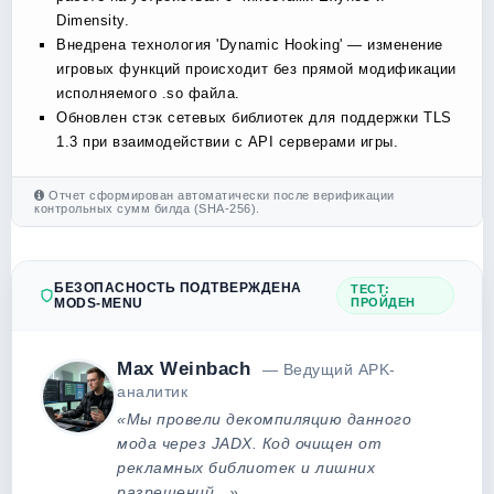
Dimensity.
Внедрена технология 'Dynamic Hooking' — изменение
игровых функций происходит без прямой модификации
исполняемого .so файла.
Обновлен стэк сетевых библиотек для поддержки TLS
1.3 при взаимодействии с API серверами игры.
Отчет сформирован автоматически после верификации
контрольных сумм билда (SHA-256).
БЕЗОПАСНОСТЬ ПОДТВЕРЖДЕНА
ТЕСТ:
MODS-MENU
ПРОЙДЕН
Max Weinbach
— Ведущий APK-
аналитик
«Мы провели декомпиляцию данного
мода через JADX. Код очищен от
рекламных библиотек и лишних
разрешений...»