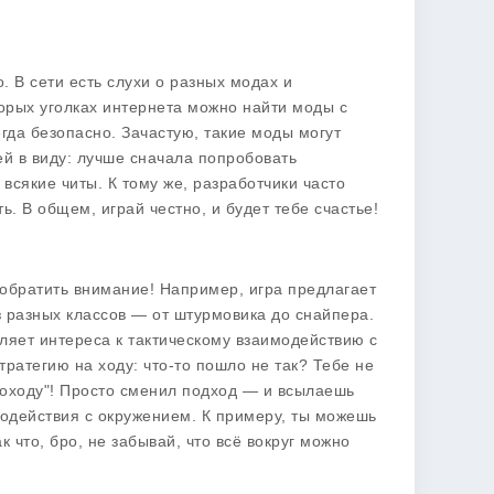
о. В сети есть слухи о разных модах и
торых уголках интернета можно найти моды с
да безопасно. Зачастую, такие моды могут
ей в виду: лучше сначала попробовать
всякие читы. К тому же, разработчики часто
ь. В общем, играй честно, и будет тебе счастье!
о обратить внимание! Например, игра предлагает
з разных классов — от штурмовика до снайпера.
ляет интереса к тактическому взаимодействию с
ратегию на ходу: что-то пошло не так? Тебе не
походу"! Просто сменил подход — и всылаешь
модействия с окружением. К примеру, ты можешь
к что, бро, не забывай, что всё вокруг можно