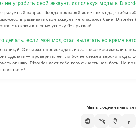
ак не угробить свой аккаунт, используя моды в Disord
о разумный вопрос! Всегда проверяй источник мода, чтобы из
зможность развивать свой аккаунт, не опасаясь бана. Disorde
опка, это ключ к твоему успеху без рисков!
то делать, если мой мод стал вылетать во время кат
 паникуй! Это может происходить из-за несовместимости с по
оит сделать — проверить, нет ли более свежей версии мода. Ес
ачать апкшку. Disorder дает тебе возможность нагибать. Не по
бновлениям!
Мы в социальных сет