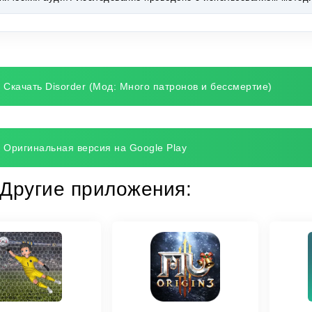
Скачать Disorder (Мод: Много патронов и бессмертие)
Оригинальная версия на Google Play
Другие приложения: