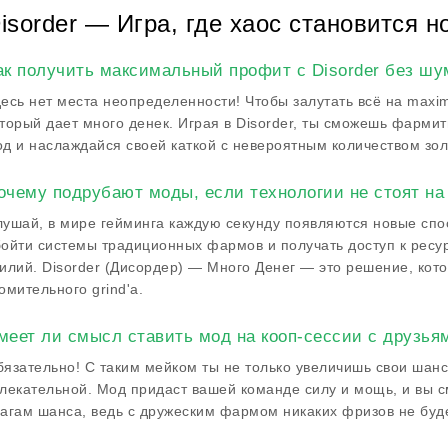
isorder — Игра, где хаос становится 
ак получить максимальный профит с Disorder без шу
есь нет места неопределенности! Чтобы залутать всё на maxi
торый дает много денек. Играя в Disorder, ты сможешь фармит
д и наслаждайся своей каткой с невероятным количеством зол
очему подрубают моды, если технологии не стоят на
ушай, в мире гейминга каждую секунду появляются новые спо
ойти системы традиционных фармов и получать доступ к ресу
илий. Disorder (Дисордер) — Много Денег — это решение, кото
омительного grind'а.
меет ли смысл ставить мод на кооп-сессии с друзьям
язательно! С таким мейком ты не только увеличишь свои шанс
лекательной. Мод придаст вашей команде силу и мощь, и вы с
агам шанса, ведь с дружеским фармом никаких фризов не буд