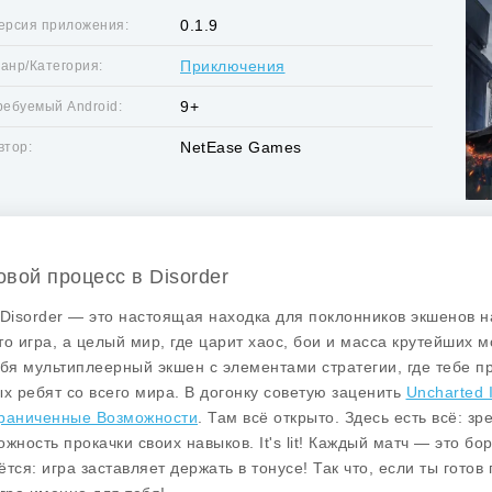
0.1.9
ерсия приложения:
Приключения
анр/Категория:
9+
ребуемый Android:
NetEase Games
втор:
овой процесс в Disorder
 Disorder — это настоящая находка для поклонников экшенов на
то игра, а целый мир, где царит хаос, бои и масса крутейших 
ебя мультиплеерный экшен с элементами стратегии, где тебе п
ых ребят со всего мира. В догонку советую заценить
Uncharted 
раниченные Возможности
. Там всё открыто. Здесь есть всё: 
ожность прокачки своих навыков. It's lit! Каждый матч — это бо
ётся: игра заставляет держать в тонусе! Так что, если ты гото