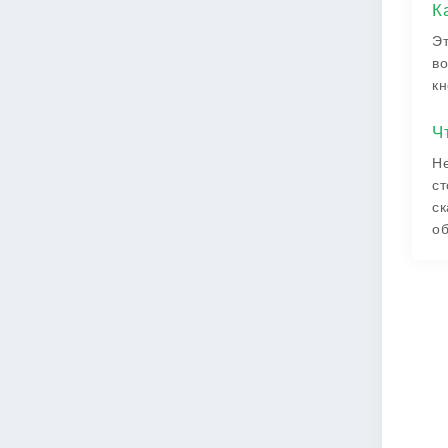
К
Эт
во
кн
Ч
Не
ст
ск
о