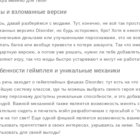
игра именно для тебя!
ы и взломанные версии
рь, давай разберёмся с модами. Тут, конечно, не всё так прост
манных версиях Disorder, но будь осторожен, бро! Хотя в неко
онечными деньгами или улучшенными персонажами, это не всег
пать багов или вообще привести к потере аккаунта. Так что им
дартную версию, а потом уже решать, нужно ли тебе добавлять 
вляют игру, так что моды быстро устаревают и могут не работат
бенности геймплея и уникальные механики
а речь заходит о геймплейных фишках Disorder, тут есть на чт
ейшую систему классов, где ты можешь выбрать своего героя и
ому персонажу доступны уникальные способности, и это добав
ндой. Важной механикой также является возможность менять ст
ательно сидеть и печатать мэйл разработчикам с просьбой о "
ов на тот свет! Еще одной фишкой является возможность взаи
льзовать препятствия в своих интересах, укрываясь за ними. Та
льзовать для своей выгоды!