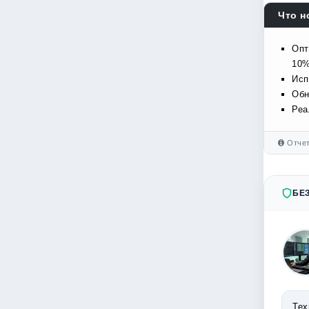
Что н
Опт
10%
Исп
Обн
Реа
Отчет
БЕ
Тех