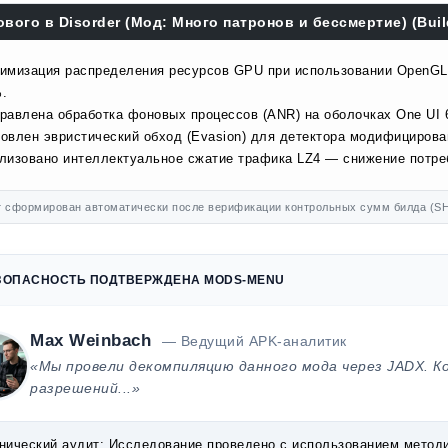
ового в Disorder (Мод: Много патронов и бессмертие) (Buil
имизация распределения ресурсов GPU при использовании OpenGL E
.
равлена обработка фоновых процессов (ANR) на оболочках One UI 
овлен эвристический обход (Evasion) для детектора модифицирова
лизовано интеллектуальное сжатие трафика LZ4 — снижение потр
 сформирован автоматически после верификации контрольных сумм билда (SH
ЗОПАСНОСТЬ ПОДТВЕРЖДЕНА MODS-MENU
Max Weinbach
— Ведущий APK-аналитик
«Мы провели декомпиляцию данного мода через JADX. К
разрешений...»
нический аудит:
Исследование проведено с использованием методик 