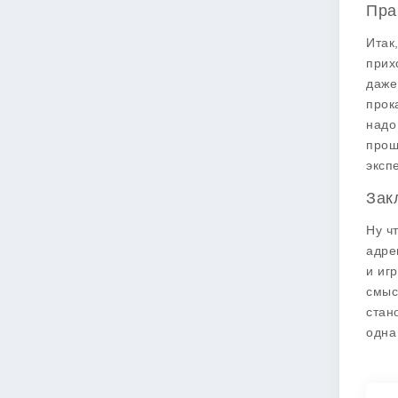
Пра
Итак
прих
даже
прок
надо
прощ
эксп
Зак
Ну ч
адре
и иг
смыс
стан
одна