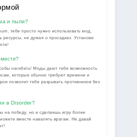
нормой
ма и пыли?
mum, тебе просто нужно использовать мод,
ь ресурсы, не думая о просадках. Установи
ота!
 месте?
собы нагибать! Моды дают тебе возможность
рсам, которые обычно требуют времени и
рое позволит тебе разрывать противников без
и в Disorder?
ы на победу, но и сделаешь игру более
можете вместе навалять врагам. Не давай
ет!