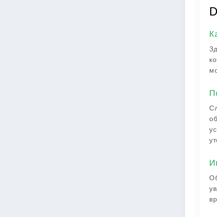
D
К
Зд
ко
мо
П
Сл
об
ус
ут
И
Об
ув
вр