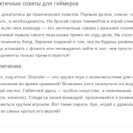
ктичные советы для геймеров
, докатились до практических советов. Первым делом, помни, ч
оть, а необходимость. Не бросай своих тиммейтов и играй сла
 если твоя команда — это непонятные чуваки с разными стил
ачивай навыки своего персонажа прямо по ходу дела. Не стоит 
 поменять билд. Заранее подумай о том, как ты будешь развива
е атаковать с фланга или неожиданно зайти в тыл, чем просто
ерименты только приветствуются!
лючение
то, под итоги: Disorder — это крутая игра с возможностями дл
налином во время сражений! Возможен риск наткнуться на мод
рай честно. Геймплей здесь — особое искусство, а невнимание 
ле, конечно). Следи за своей командой, прокачивайся и разви
овиться крутым игроком. Вот такие пироги, бро, играй с удовол
 из самых крутых его версий!