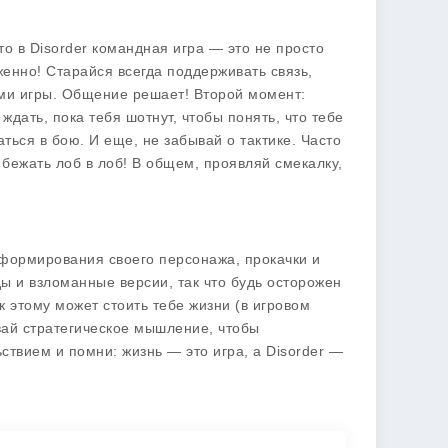
то в Disorder командная игра — это не просто
женно! Старайся всегда поддерживать связь,
ями игры. Общение решает! Второй момент:
ждать, пока тебя шотнут, чтобы понять, что тебе
ться в бою. И еще, не забывай о тактике. Часто
 бежать лоб в лоб! В общем, проявляй смекалку,
я формирования своего персонажа, прокачки и
ы и взломанные версии, так что будь осторожен
к этому может стоить тебе жизни (в игровом
вай стратегическое мышление, чтобы
ьствием и помни: жизнь — это игра, а Disorder —