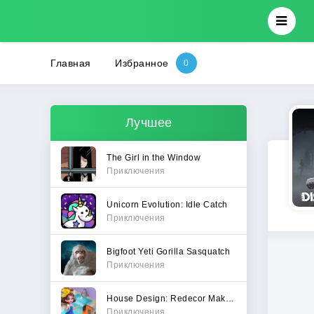
Главная
Избранное
Лучшее
The Girl in the Window
Приключения
Unicorn Evolution: Idle Catch
Приключения
Bigfoot Yeti Gorilla Sasquatch
Приключения
House Design: Redecor Makeover
Приключения