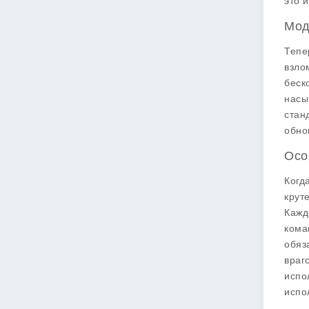
это 
Мод
Тепе
взло
беск
насы
стан
обно
Осо
Когд
крут
Кажд
кома
обяз
враг
испо
испо