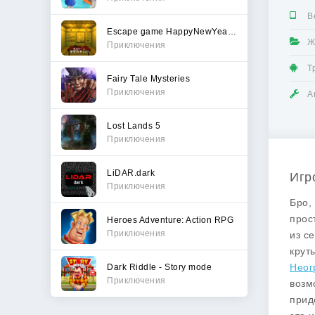
В
Escape game HappyNewYear 2023
Ж
Приключения
Т
Fairy Tale Mysteries
Приключения
А
Lost Lands 5
Приключения
LiDAR.dark
Игр
Приключения
Бро,
прос
Heroes Adventure: Action RPG
Приключения
из с
крут
Неог
Dark Riddle - Story mode
Приключения
возм
прид