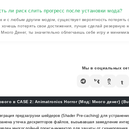
сть ли риск слить прогресс после установки мода?
к и с любым другим модом, существует вероятность потерять 
 хочешь потерять свои достижения, лучше сделай резервную к
Много Денег, ты значительно облегчаешь себе игру и миними
Мы в социальных сет
ового в CASE 2: Animatronics Horror (Мод: Много денег) (Bu
еграция предзагрузки шейдеров (Shader Pre-caching) для устранени
ранена утечка дескрипторов файлов, вызывавшая замедление инте
авлен многослойный прокси-инжектор для защиты от сканирования 