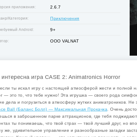
2.6.7
ерсия приложения:
Приключения
анр/Категория:
9+
ребуемый Android:
OOO VALNAT
втор:
 интересна игра CASE 2: Animatronics Horror
 если ты искал игру с настоящей атмосферой жести и полной 
or
— это то, что тебе нужно! Эта игрушка — своего рода симфон
ие дела и погрузиться в атмосферу жутких аниматроников. Не з
nce Ball (Баланс Болл) — Максимальная Прокачка
. Очень дост
ешься в заброшенном парке аттракционов, где тебя поджидаю
нтах ты понимаешь, что твой страх — твой лучший друг, но впо
му же, удивительное управление и разнообразные загадки заст