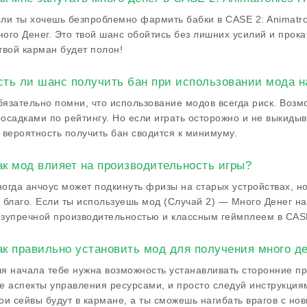
ли ты хочешь безпроблемно фармить бабки в CASE 2: Animatro
ого Денег. Это твой шанс обойтись без лишних усилий и прокач
твой карман будет полон!
сть ли шанс получить бан при использовании мода н
язательно помни, что использование модов всегда риск. Возм
осадками по рейтингу. Но если играть осторожно и не выкидыв
 вероятность получить бан сводится к минимуму.
ак мод влияет на производительность игры?
огда анчоус может подкинуть фризы на старых устройствах, н
 благо. Если ты используешь мод (Случай 2) — Много Денег н
зупречной производительностью и классным геймплеем в CASE 
ак правильно установить мод для получения много д
я начала тебе нужна возможность устанавливать сторонние п
е аспекты управления ресурсами, и просто следуй инструкциям
ои сейвы будут в кармане, а ты сможешь нагибать врагов с н