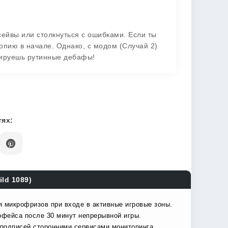
сейвы или столкнуться с ошибками. Если ты
опию в начале. Однако, с модом (Случай 2)
зируешь рутинные дебафы!
ях:
ild 1089)
я микрофризов при входе в активные игровые зоны.
рфейса после 30 минут непрерывной игры.
подписей сторонними сервисами мониторинга.