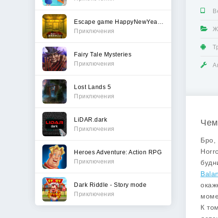
В
Escape game HappyNewYear 2023
Ж
Приключения
Т
Fairy Tale Mysteries
Приключения
А
Lost Lands 5
Приключения
LiDAR.dark
Чем
Приключения
Бро,
Horr
Heroes Adventure: Action RPG
Приключения
будн
Bala
окаж
Dark Riddle - Story mode
Приключения
моме
К то