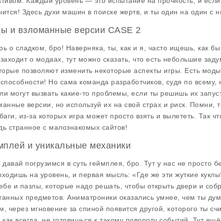
ктивом. Каждый уровень — это испытание на прочность, и если 
чится! Здесь духи машин в поиске жертв, и ты один на один с н
ы и взломанные версии CASE 2
рь о сладком, бро! Наверняка, ты, как и я, часто ищешь, как б
 заходит о модаах, тут можно сказать, что есть небольшие зад
оторые позволяют изменить некоторые аспекты игры. Есть моды
 способности! Но сама команда разработчиков, судя по всему, н
ли могут вызвать какие-то проблемы, если ты решишь их запус
манные версии, но используй их на свой страх и риск. Помни, 
 баги, из-за которых игра может просто взять и вылететь. Так 
дь странное с малознакомых сайтов!
мплей и уникальные механики
, давай погрузимся в суть геймплея, бро. Тут у нас не просто 
ыходишь на уровень, и первая мысль: «Где же эти жуткие куклы?
тебе и пазлы, которые надо решать, чтобы открыть двери и со
танных предметов. Аниматроники оказались умнее, чем ты дума
м, через мгновение за спиной появится другой, которого ты сч
, как всегда, не готовишься к такому повороту событий. Тут ещ