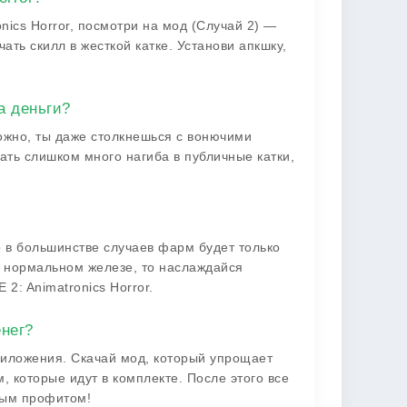
nics Horror, посмотри на мод (Случай 2) —
ать скилл в жесткой катке. Установи апкшку,
а деньги?
ожно, ты даже столкнешься с вонючими
ать слишком много нагиба в публичные катки,
о в большинстве случаев фарм будет только
а нормальном железе, то наслаждайся
2: Animatronics Horror.
енег?
риложения. Скачай мод, который упрощает
, которые идут в комплекте. После этого все
овым профитом!