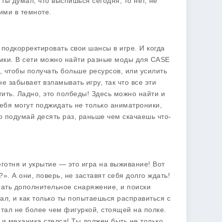
ты думал, что выспишься сегодня, то нет, не
ими в темноте.
ы подкорректировать свои шансы в игре. И когда
умки. В сети можно найти разные
моды для CASE
, чтобы получать больше ресурсов, или усилить
е забывает взламывать игру, так что все эти
тить. Ладно, это полбеды! Здесь можно найти и
тебя могут поджидать не только аниматроники,
что подумай десять раз, раньше чем скачаешь что-
беготня и укрытие — это игра на выживание! Вот
». А они, поверь, не заставят себя долго ждать!
брать дополнительное снаряжение, и поиски
л, и как только ты попытаешься расправиться с
итал не более чем фигуркой, стоящей на полке.
ё и механика стелса! Ты должен быть не только