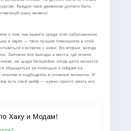
сурсам. Каждое твоё движение должно быть
нственный шанс выжить!
рим о том, как выжить среди этих заброшенных
зыка и звуки — твои лучшие помощники в этой
товиться к встрече с ними. Во-вторых, всегда
оны. Запомни все выходы и места, где можно
чники: не щади батарейки, когда дело касается
яйся обращаться за помощью к гайдам на
ся опытом и подбодрить в сложные моменты. И
всём есть свой кайф — нужно просто уметь его
 по Хаку и Модам!
orror?