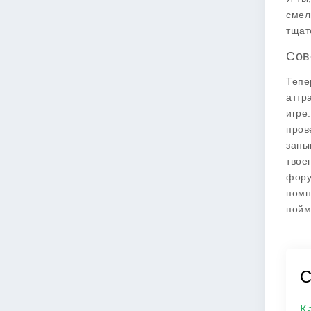
смел
тщат
Сов
Тепе
аттр
игре
пров
заны
твое
фору
помн
пойм
C
К