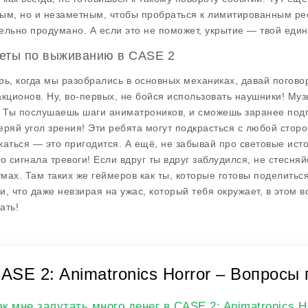
ым, но и незаметным, чтобы пробраться к лимитированным ре
ельно продумано. А если это не поможет, укрытие — твой еди
еты по выживанию в CASE 2
рь, когда мы разобрались в основных механиках, давай погово
акционов. Ну, во-первых, не бойся использовать наушники! Му
. Ты послушаешь шаги аниматроников, и сможешь заранее подго
еряй угол зрения! Эти ребята могут подкрасться с любой стор
каться — это пригодится. А ещё, не забывай про световые исто
го сигнала тревоги! Если вдруг ты вдруг заблудился, не стесн
мах. Там таких же геймеров как ты, которые готовы поделить
и, что даже невзирая на ужас, который тебя окружает, в этом 
ать!
ASE 2: Animatronics Horror – Вопросы
ак мне залутать много денег в CASE 2: Animatronics H