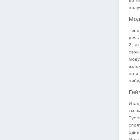
дете
полу
Мод
Тепе
речь
2
, к
свои
моду
взло
но и
нибу
Гей
Итак
ты в
Тут 
спря
одни
И ты