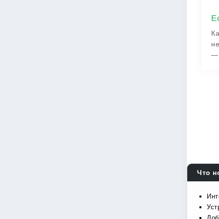
Е
Ка
не
— 
Что н
Инт
Уст
Доб