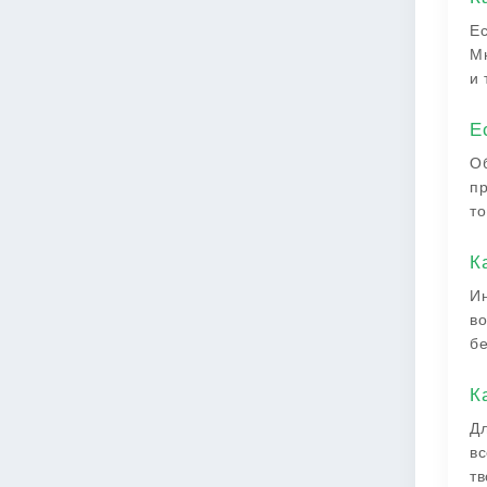
Ес
Мн
и 
Е
Об
пр
то
К
Ин
во
бе
К
Дл
вс
тв