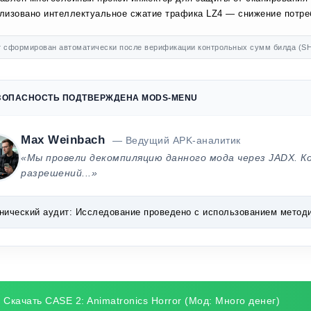
лизовано интеллектуальное сжатие трафика LZ4 — снижение потр
 сформирован автоматически после верификации контрольных сумм билда (SH
ЗОПАСНОСТЬ ПОДТВЕРЖДЕНА MODS-MENU
Max Weinbach
— Ведущий APK-аналитик
«Мы провели декомпиляцию данного мода через JADX. К
разрешений...»
нический аудит:
Исследование проведено с использованием методик 
Скачать CASE 2: Animatronics Horror (Мод: Много денег)