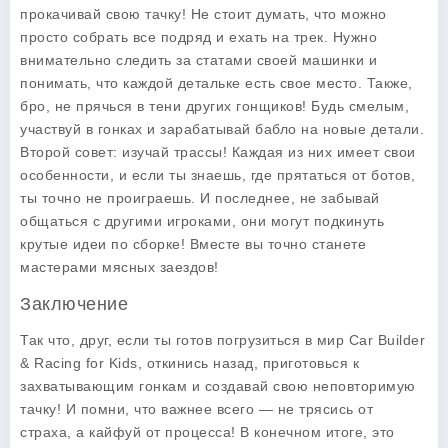
прокачивай свою тачку! Не стоит думать, что можно
просто собрать все подряд и ехать на трек. Нужно
внимательно следить за статами своей машинки и
понимать, что каждой детальке есть свое место. Также,
бро, не прячься в тени других гонщиков! Будь смелым,
участвуй в гонках и зарабатывай бабло на новые детали.
Второй совет: изучай трассы! Каждая из них имеет свои
особенности, и если ты знаешь, где прятаться от ботов,
ты точно не проиграешь. И последнее, не забывай
общаться с другими игроками, они могут подкинуть
крутые идеи по сборке! Вместе вы точно станете
мастерами мясных заездов!
Заключение
Так что, друг, если ты готов погрузиться в мир
Car Builder
& Racing for Kids
, откинись назад, приготовься к
захватывающим гонкам и создавай свою неповторимую
тачку! И помни, что важнее всего — не трясись от
страха, а кайфуй от процесса! В конечном итоге, это