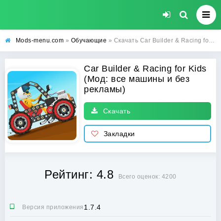
Mods-menu.com
»
Обучающие
» Скачать Car Builder & Racing for Kids взлом на все машины и без рекламы на Андроид
Car Builder & Racing for Kids
(Мод: все машины и без
рекламы)
Скачать
Закладки
Рейтинг: 4.8
Всего оценок: 4200
1.7.4
Версия приложения: