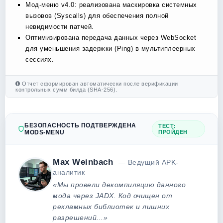
Мод-меню v4.0: реализована маскировка системных
вызовов (Syscalls) для обеспечения полной
невидимости патчей.
Оптимизирована передача данных через WebSocket
для уменьшения задержки (Ping) в мультиплеерных
сессиях.
Отчет сформирован автоматически после верификации
контрольных сумм билда (SHA-256).
БЕЗОПАСНОСТЬ ПОДТВЕРЖДЕНА
ТЕСТ:
MODS-MENU
ПРОЙДЕН
Max Weinbach
— Ведущий APK-
аналитик
«Мы провели декомпиляцию данного
мода через JADX. Код очищен от
рекламных библиотек и лишних
разрешений...»