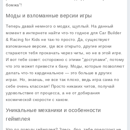
бомжа”!
Моды и взломанные версии игры
Теперь давай немного о модах, щуплый. На данный
момент в интернете найти что-то годное для
Car Builder
& Racing for Kids
не так-то просто. Да, существуют
взломанные версии, где все открыто, другие игроки
стараются тебя прокачать через читы, но не в этой игре.
И вот тебе совет: осторожно с этими "доступами", потому
что это может привести к бану. Моды, которые позволяют
делать что-то кардинальное — это больше в других
играх. Но, знаешь, не все так плохо, ведь игра сама по
себе очень классная! Просто никаких читов, получай
удовольствие от процесса, а не от добирания
космической скорости с хаком.
Уникальные механики и особенности
геймплея
Что по поводу геймплея? Здесь, бро, тебе предстоит не