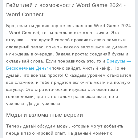
Геймплей и возможности Word Game 2024 -
Word Connect
Бро, если ты до сих пор не слышал про
Word Game 2024
- Word Connect
, то ты реально отстал от жизни! Эта
игрушка — это крутой способ прокачать свою память и
словарный запас, пока ты весело валяешься на диване
или ждешь в очереди. Задача проста: соединяй буквы и
складывай слова. Если понравилось это, то и
Бредусы —
Бесконечные Деньги
точно зайдет. Чистый кайф. Но не
думай, что все так просто! С каждым уровнем становится
все сложнее, и тебе придется включить мозги на полную
катушку. Это стратегическая игрушка с элементами
головоломки, где ты не только развлекаешься, но и
учишься. Да-да, учишься!
Моды и взломанные версии
Теперь давай обсудим моды, которые могут добавить
перца в твою игровой опыт. На данный момент с