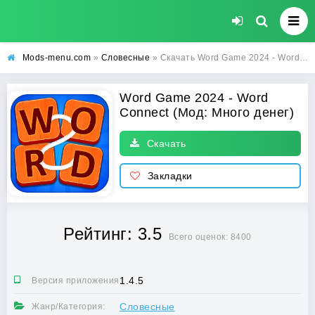
Mods-menu.com
»
Словесные
» Скачать Word Game 2024 - Word Connect Взлом (Много денег) на Андроид бесплатно
Word Game 2024 - Word
Connect (Мод: Много денег)
Скачать
Закладки
Рейтинг: 3.5
Всего оценок: 8400
1.4.5
Версия приложения:
Словесные
Жанр/Категория: