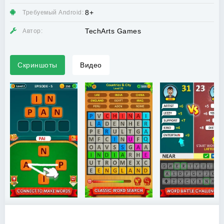
8+
Требуемый Android:
TechArts Games
Автор:
Скриншоты
Видео