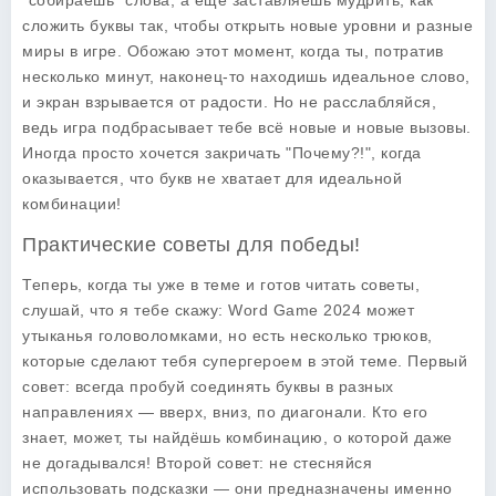
"собираешь" слова, а еще заставляешь мудрить, как
сложить буквы так, чтобы открыть новые уровни и разные
миры в игре. Обожаю этот момент, когда ты, потратив
несколько минут, наконец-то находишь идеальное слово,
и экран взрывается от радости. Но не расслабляйся,
ведь игра подбрасывает тебе всё новые и новые вызовы.
Иногда просто хочется закричать "Почему?!", когда
оказывается, что букв не хватает для идеальной
комбинации!
Практические советы для победы!
Теперь, когда ты уже в теме и готов читать советы,
слушай, что я тебе скажу:
Word Game 2024
может
утыканья головоломками, но есть несколько трюков,
которые сделают тебя супергероем в этой теме. Первый
совет: всегда пробуй соединять буквы в разных
направлениях — вверх, вниз, по диагонали. Кто его
знает, может, ты найдёшь комбинацию, о которой даже
не догадывался! Второй совет: не стесняйся
использовать подсказки — они предназначены именно