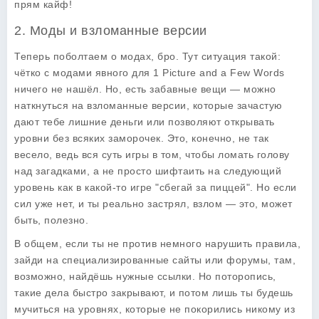
прям кайф!
2. Моды и взломанные версии
Теперь поболтаем о модах, бро. Тут ситуация такой:
чётко с модами явного для
1 Picture and a Few Words
ничего не нашёл. Но, есть забавные вещи — можно
наткнуться на взломанные версии, которые зачастую
дают тебе лишние деньги или позволяют открывать
уровни без всяких заморочек. Это, конечно, не так
весело, ведь вся суть игры в том, чтобы ломать голову
над загадками, а не просто шифтаить на следующий
уровень как в какой-то игре "сбегай за пиццей". Но если
сил уже нет, и ты реально застрял, взлом — это, может
быть, полезно.
В общем, если ты не против немного нарушить правила,
зайди на специализированные сайты или форумы, там,
возможно, найдёшь нужные ссылки. Но поторопись,
такие дела быстро закрывают, и потом лишь ты будешь
мучиться на уровнях, которые не покорились никому из