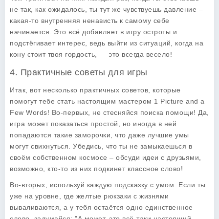
не так, как ожидалось, ты тут же чувствуешь давление –
какая-то внутренняя ненависть к самому себе
начинается. Это всё добавляет в игру остроты и
подстёгивает интерес, ведь выйти из ситуаций, когда на
кону стоит твоя гордость, — это всегда весело!
4. Практичные советы для игры
Итак, вот несколько практичных советов, которые
помогут тебе стать настоящим мастером
1 Picture and a
Few Words
! Во-первых, не стесняйся поиска помощи! Да,
игра может показаться простой, но иногда в ней
попадаются такие заморочки, что даже лучшие умы
могут свихнуться. Убедись, что ты не замыкаешься в
своём собственном космосе – обсуди идеи с друзьями,
возможно, кто-то из них подкинет классное слово!
Во-вторых, используй каждую подсказку с умом. Если ты
уже на уровне, где желтые рюкзаки с жизнями
вываливаются, а у тебя остаётся одно единственное
слово, задумайся: "А может, это всё-таки настоящий