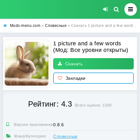
Mods-menu.com
»
Словесные
» Скачать 1 picture and a few words Взлом (Все уровни открыты) на Android бесплатно
1 picture and a few words
(Мод: Все уровни открыты)
Скачать
Закладки
Рейтинг: 4.3
Всего оценок: 1300
0.8.6
Версия приложения:
Словесные
Жанр/Категория: