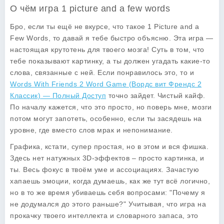
О чём игра 1 picture and a few words
Бро, если ты ещё не вкурсе, что такое
1 Picture and a
Few Words
, то давай я тебе быстро объясню. Эта игра —
настоящая крутотень для твоего мозга! Суть в том, что
тебе показывают картинку, а ты должен угадать какие-то
слова, связанные с ней. Если понравилось это, то и
Words With Friends 2 Word Game (Вордс вит Френдс 2
Классик) — Полный Доступ
точно зайдет. Чистый кайф.
По началу кажется, что это просто, но поверь мне, мозги
потом могут запотеть, особенно, если ты засядешь на
уровне, где вместо слов мрак и непонимание.
Графика, кстати, супер простая, но в этом и вся фишка.
Здесь нет натужных 3D-эффектов – просто картинка, и
ты. Весь фокус в твоём уме и ассоциациях. Зачастую
хапаешь эмоции, когда думаешь, как же тут всё логично,
но в то же время убиваешь себя вопросами: "Почему я
не додумался до этого раньше?" Учитывая, что игра на
прокачку твоего интеллекта и словарного запаса, это