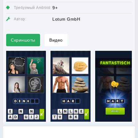
9+
Требуемый Android:
Lotum GmbH
Автор:
Скриншоты
Видео