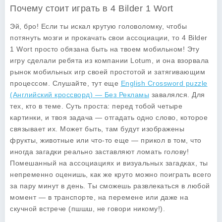
Почему стоит играть в 4 Bilder 1 Wort
Эй, бро! Если ты искал крутую головоломку, чтобы
потянуть мозги и прокачать свои ассоциации, то
4 Bilder
1 Wort
просто обязана быть на твоем мобильном! Эту
игру сделали ребята из компании Lotum, и она взорвала
рынок мобильных игр своей простотой и затягивающим
процессом. Слушайте, тут еще
English Crossword puzzle
(Английский кроссворд) — Без Рекламы
завалялся. Для
тех, кто в теме. Суть проста: перед тобой четыре
картинки, и твоя задача — отгадать одно слово, которое
связывает их. Может быть, там будут изображены
фрукты, животные или что-то еще — прикол в том, что
иногда загадки реально заставляют ломать голову!
Помешанный на ассоциациях и визуальных загадках, ты
непременно оценишь, как же круто можно поиграть всего
за пару минут в день. Ты сможешь развлекаться в любой
момент — в транспорте, на перемене или даже на
скучной встрече (пшшш, не говори никому!).