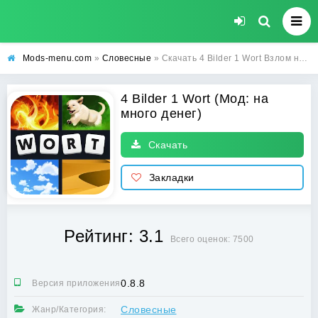
Mods-menu.com
»
Словесные
» Скачать 4 Bilder 1 Wort Взлом на много денег на Андроид бесплатно
4 Bilder 1 Wort (Мод: на
много денег)
Скачать
Закладки
Рейтинг: 3.1
Всего оценок: 7500
0.8.8
Версия приложения:
Словесные
Жанр/Категория: