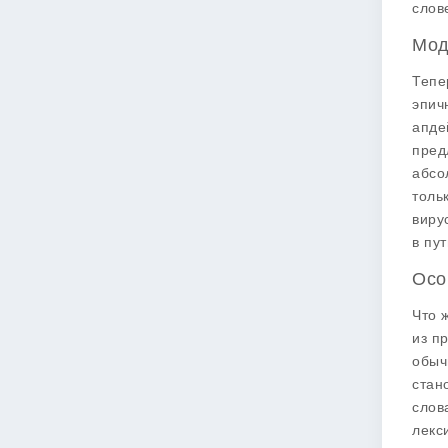
слов
Мод
Тепе
эпич
апде
пред
абсо
толь
виру
в пут
Осо
Что 
из п
обыч
стан
слов
лекс