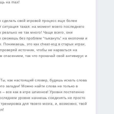
щь на max!
ся сделать свой игровой процесс еще более
т ситуация такая: на момент моего последнего
х реально не так много! Чаще всего, они
ы сможешь без проблем “тыкануть” на кнопочки и
. Понимаешь, это как cheat-код в старых играх,
 проверяй источник, чтобы не нарваться на
м спасением, так что прокачай свой антивирус и
 Ты, как настоящий словер, будешь искать слова
это загадки! Можно найти слова не только в
е – все как в игре шпионов! Уровни постепенно
последнем уровне начнешь соединять не просто
тренировка для твоего мозга, и, возможно, твой
ук!