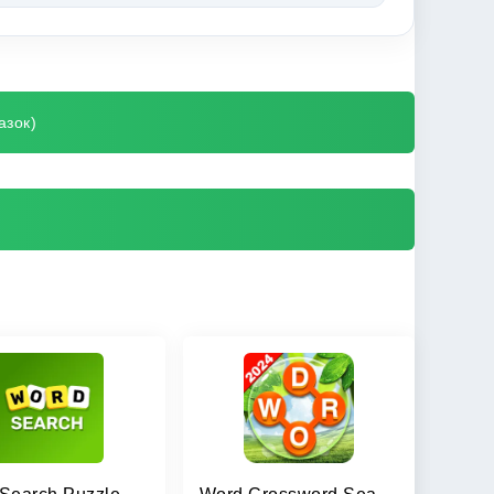
азок)