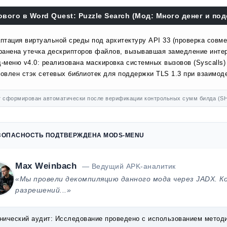
ового в Word Quest: Puzzle Search (Мод: Много денег и подс
птация виртуальной среды под архитектуру API 33 (проверка совме
ранена утечка дескрипторов файлов, вызывавшая замедление инте
-меню v4.0: реализована маскировка системных вызовов (Syscalls)
овлен стэк сетевых библиотек для поддержки TLS 1.3 при взаимоде
 сформирован автоматически после верификации контрольных сумм билда (SH
ЗОПАСНОСТЬ ПОДТВЕРЖДЕНА MODS-MENU
Max Weinbach
— Ведущий APK-аналитик
«Мы провели декомпиляцию данного мода через JADX. К
разрешений...»
нический аудит:
Исследование проведено с использованием методик 