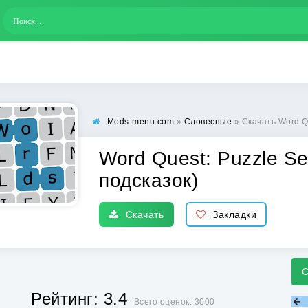
Mods-menu.com
»
Словесные
» Скачать Word Quest
Word Quest: Puzzle Se
подсказок)
Скачать
Закладки
С
Рейтинг: 3.4
Всего оценок: 3000