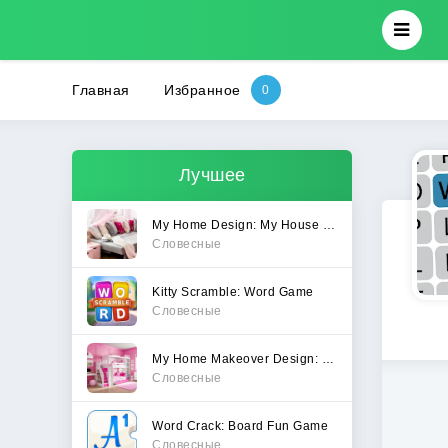
Главная
Избранное
Лучшее
My Home Design: My House Games
Словесные
Kitty Scramble: Word Game
Словесные
My Home Makeover Design: Games
Словесные
Word Crack: Board Fun Game
Словесные