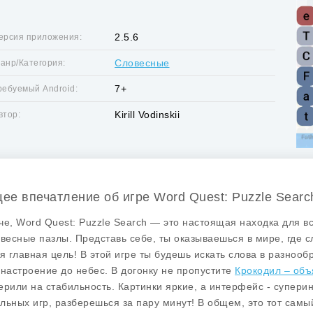
2.5.6
ерсия приложения:
Словесные
анр/Категория:
7+
ребуемый Android:
Kirill Vodinskii
втор:
ее впечатление об игре Word Quest: Puzzle Searc
че, Word Quest: Puzzle Search — это настоящая находка для все
овесные пазлы. Представь себе, ты оказываешься в мире, где с
оя главная цель! В этой игре ты будешь искать слова в разно
 настроение до небес. В догонку не пропустите
Крокодил – объ
ерили на стабильность. Картинки яркие, а интерфейс - суперин
льных игр, разберешься за пару минут! В общем, это тот самый