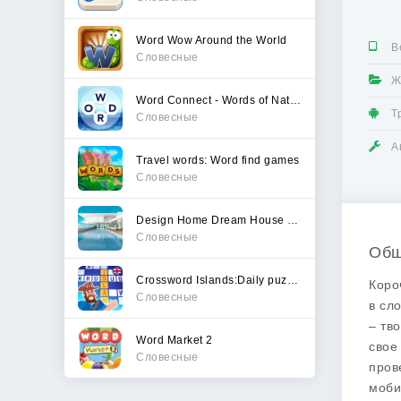
Word Wow Around the World
В
Словесные
Ж
Word Connect - Words of Nature
Т
Словесные
А
Travel words: Word find games
Словесные
Design Home Dream House Games
Словесные
Общ
Crossword Islands:Daily puzzle
Коро
Словесные
в сл
– тв
Word Market 2
свое
Словесные
пров
моби