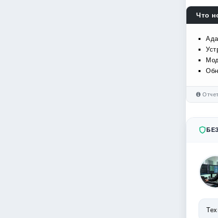
Что н
Ада
Уст
Мод
Обн
Отчет
БЕ
Тех