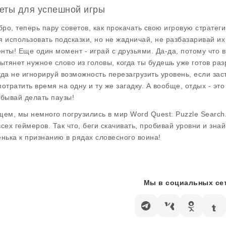
еты для успешной игры
 бро, теперь пару советов, как прокачать свою игровую стратег
я использовать подсказки, но не жадничай, не разбазаривай и
нты! Еще один момент - играй с друзьями. Да-да, потому что в
вытянет нужное слово из головы, когда ты будешь уже готов ра
гда не игнорируй возможность перезагрузить уровень, если зас
отратить время на одну и ту же загадку. А вообще, отдых - это 
абывай делать паузы!
щем, мы немного погрузились в мир Word Quest: Puzzle Search
всех геймеров. Так что, беги скачивать, пробивай уровни и знай
енька к признанию в рядах словесного воина!
Мы в социальных сет