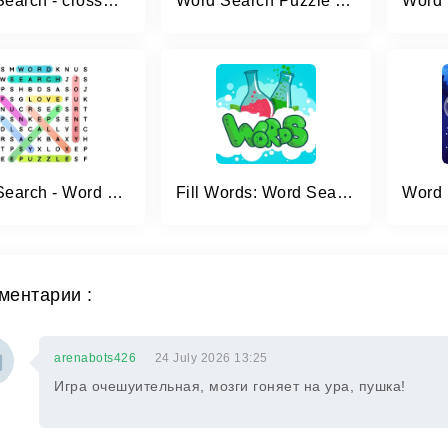
Word Search - crossword puzzle
Word Search Puzzle Game
Word Search - Word Puzzle Game
Fill Words: Word Search Puzzle
ментарии :
arenabots426
24 July 2026 13:25
Игра очешуительная, мозги гоняет на ура, пушка!