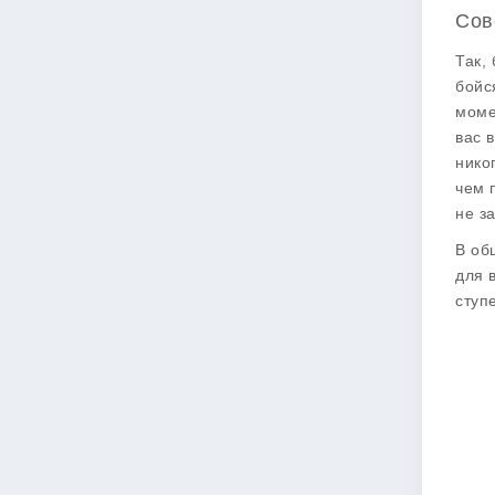
Сов
Так,
бойс
моме
вас 
нико
чем п
не з
В об
для 
ступ