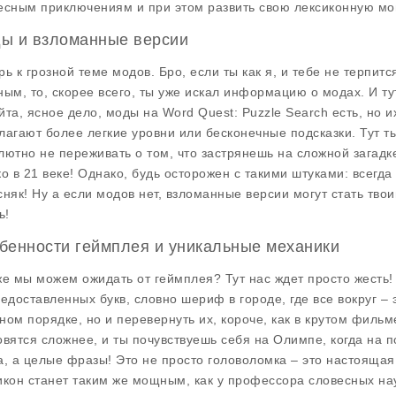
есным приключениям и при этом развить свою лексиконную мо
ы и взломанные версии
рь к грозной теме модов. Бро, если ты как я, и тебе не терпит
ным, то, скорее всего, ты уже искал информацию о модах. И ту
йта, ясное дело, моды на Word Quest: Puzzle Search есть, но и
лагают более легкие уровни или бесконечные подсказки. Тут т
лютно не переживать о том, что застрянешь на сложной загадке
ко в 21 веке! Однако, будь осторожен с такими штуками: всегда
сняк! Ну а если модов нет, взломанные версии могут стать твои
ь!
бенности геймплея и уникальные механики
же мы можем ожидать от геймплея? Тут нас ждет просто жесть!
редоставленных букв, словно шериф в городе, где все вокруг – 
ном порядке, но и перевернуть их, короче, как в крутом фильм
овятся сложнее, и ты почувствуешь себя на Олимпе, когда на 
а, а целые фразы! Это не просто головоломка – это настоящая 
икон станет таким же мощным, как у профессора словесных на