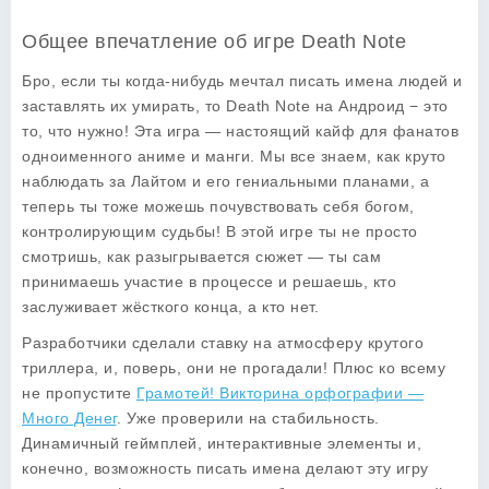
Общее впечатление об игре Death Note
Бро, если ты когда-нибудь мечтал писать имена людей и
заставлять их умирать, то
Death Note
на Андроид − это
то, что нужно! Эта игра — настоящий кайф для фанатов
одноименного аниме и манги. Мы все знаем, как круто
наблюдать за Лайтом и его гениальными планами, а
теперь ты тоже можешь почувствовать себя богом,
контролирующим судьбы! В этой игре ты не просто
смотришь, как разыгрывается сюжет — ты сам
принимаешь участие в процессе и решаешь, кто
заслуживает жёсткого конца, а кто нет.
Разработчики сделали ставку на атмосферу крутого
триллера, и, поверь, они не прогадали! Плюс ко всему
не пропустите
Грамотей! Викторина орфографии —
Много Денег
. Уже проверили на стабильность.
Динамичный геймплей, интерактивные элементы и,
конечно, возможность писать имена делают эту игру