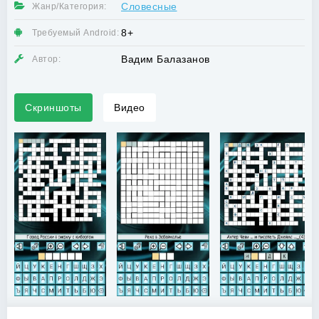
Словесные
Жанр/Категория:
8+
Требуемый Android:
Вадим Балазанов
Автор:
Скриншоты
Видео