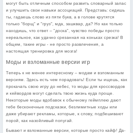
могут быть отличным способом развить словарный запас
и улучшить свои навыки ассоциаций. Представь: сидишь
ты, гадаешь слово из пяти букв, а в голове крутятся
только "борщ" и "груз", мда, зашквар, да? Но как только
находишь, что ответ – "доска", чувство победы просто
нереальное, как удачно срезанная на коньках срезка! В
общем, такие игры - не просто развлечения, а
настоящая тренировка для мозга!
Моды и взломанные версии игр
Теперь к не менее интересному – модам и взломанным
версиям. Здесь есть чем порадовать! Если ты ищешь, как
прокачать свою игру до небес, то моды для кроссвордов
и кейвордов могут сделать твою жизнь куда проще.
Некоторые моды вдобавок к обычному геймплею дают
тебе бесконечные подсказки, безлимитные ходы или
даже убирают рекламы, которые, к слову, подбешивают
порой, как назойливый попугай.
Бывают и взломанные версии, которые просто кайф! Да-