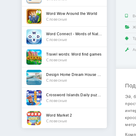
Word Wow Around the World
В
Словесные
Ж
Word Connect - Words of Nature
Т
Словесные
А
Travel words: Word find games
Словесные
Design Home Dream House Games
Словесные
Под
Crossword Islands:Daily puzzle
Эй, 
Словесные
прос
инте
Word Market 2
крос
Словесные
метр
Комп