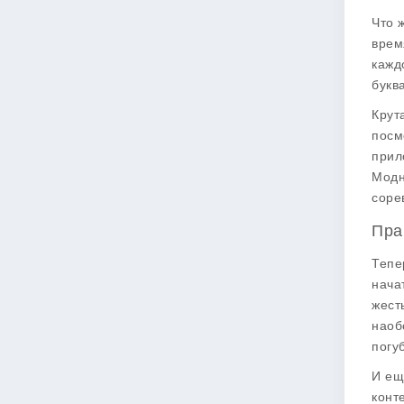
Что 
врем
кажд
букв
Крут
посм
прил
Модн
соре
Пра
Тепе
нача
жест
наоб
погу
И ещ
конт