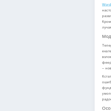
Word
наст
разв
Кром
луча
Мод
Тепе
екат
взло
феер
– но
Кста
ошиб
фунд
умоп
радо
Осо