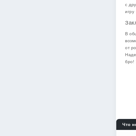
с др
игру
Зак
В об
возм
от р
Наде
бро!
Что н