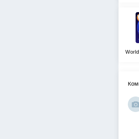
World
Ком