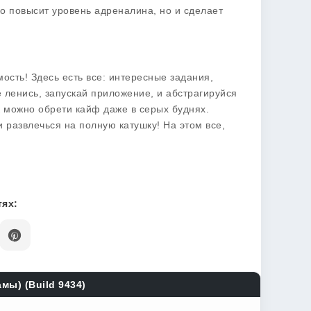
ко повысит уровень адреналина, но и сделает
мость! Здесь есть все: интересные задания,
е ленись, запускай приложение, и абстрагируйся
к можно обрети кайф даже в серых буднях.
и развлечься на полную катушку! На этом все,
ях:
мы) (Build 9434)