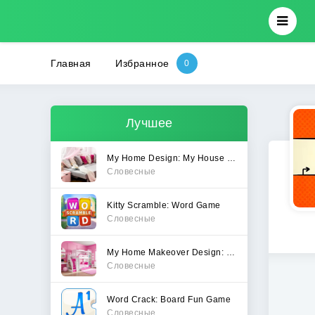
Главная
Избранное
Лучшее
My Home Design: My House Games
Словесные
Kitty Scramble: Word Game
Словесные
My Home Makeover Design: Games
Словесные
Word Crack: Board Fun Game
Словесные