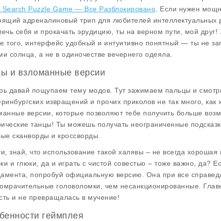
 Search Puzzle Game — Все Разблокировано
. Если нужен мощн
оящий адреналиновый трип для любителей интеллектуальных раз
лечь себя и прокачать эрудицию, ты на верном пути, мой друг!
е того, интерфейс удобный и интуитивно понятный — ты не за
ми солнца, а не в одиночестве вечернего одеяла.
ы и взломанные версии
рь давай пощупаем тему модов. Тут зажимаем пальцы и смотри
еринбургских извращений и прочих приколов не так много, как 
манные версии, которые позволяют тебе получить больше возмо
ические танцы! Ты можешь получать неограниченные подсказки
вые сканворды и кроссворды.
ти, знай, что использование такой халявы – не всегда хорошая
ки и глюки, да и играть с чистой совестью – тоже важно, да? Е
амента, попробуй официальную версию. Она при все справед
омрачительные головоломки, чем несанкционированные. Главно
сть и не превращалась в мучение!
бенности геймплея