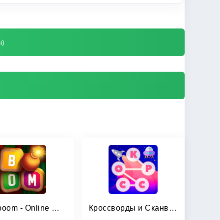
ы)
Wordboom - Online Word Game
Кроссворды и Сканворды из слов