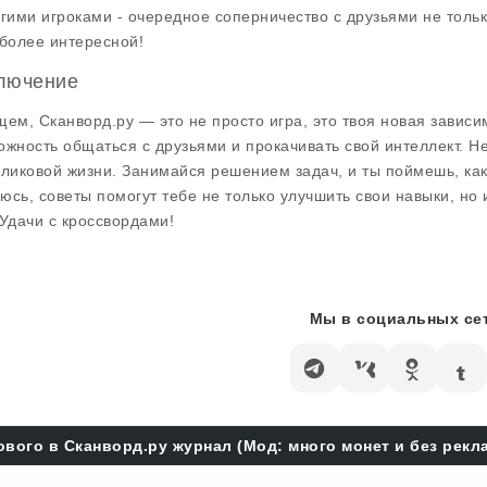
угими игроками - очередное соперничество с друзьями не толь
 более интересной!
лючение
щем,
Сканворд.ру
— это не просто игра, это твоя новая зависи
ожность общаться с друзьями и прокачивать свой интеллект. Н
оликовой жизни. Занимайся решением задач, и ты поймешь, ка
юсь, советы помогут тебе не только улучшить свои навыки, но 
 Удачи с кроссвордами!
Мы в социальных сет
ового в Сканворд.ру журнал (Мод: много монет и без рекла