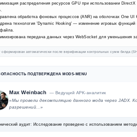
имизация распределения ресурсов GPU при использовании DirectX 12
.
равлена обработка фоновых процессов (ANR) на оболочках One UI 
дрена технология 'Dynamic Hooking' — изменение игровых функций
 файла.
имизирована передача данных через WebSocket для уменьшения за
 сформирован автоматически после верификации контрольных сумм билда (SH
ЗОПАСНОСТЬ ПОДТВЕРЖДЕНА MODS-MENU
Max Weinbach
— Ведущий APK-аналитик
«Мы провели декомпиляцию данного мода через JADX. К
разрешений...»
нический аудит:
Исследование проведено с использованием методик 