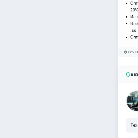
Опт
20%
Исп
Вне
.so
Опт
Отчет
БЕ
Тех