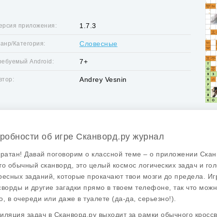
1.7.3
ерсия приложения:
Словесные
анр/Категория:
7+
ребуемый Android:
Andrey Vesnin
втор:
робности об игре Сканворд.ру журнал
братан! Давай поговорим о классной теме – о приложении
Скан
то обычный сканворд, это целый космос логических задач и го
ресных заданий, которые прокачают твои мозги до предела. Иг
сворды и другие загадки прямо в твоем телефоне, так что можн
о, в очереди или даже в туалете (да-да, серьезно!).
иляция задач в Сканворд.ру выходит за рамки обычного кроссв