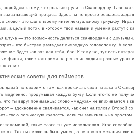
ж, перейдем к тому, что реально рулит в
Сканворд.ру
. Главная 
я захватывающий процесс. Здесь ты не просто решаешь задачи,
ое слово - это шаг к твоему интеллектуальному триумфу! Игра 
ами, а целый поток, в котором твои навыки и умения растут с 
ая штука — это возможность делиться сканвордами с друзьями.
отреть, кто быстрее разгадает очередную головоломку. А если
ожение будет как раз для тебя, бро! К тому же, тут есть интер
ые фишки, такие как время на решение задач и разные уровни
внование.
ктические советы для геймеров
рь давай поговорим о том, как прокачать свои навыки в
Сканво
ть медленно, продумывая каждую букву. Если что-то не получае
ь, что ты вдруг понимаешь: слово «медуза» не впихивается в к
орот – вдохновение сваливается, как снег на голову. Второй со
бить твою логическую крепость, если ты зависнешь на простом 
е: запоминай, какие слова ты уже использовал. Игра способна 
екстах. Так ты сможешь быть умнее, а не просто механически 