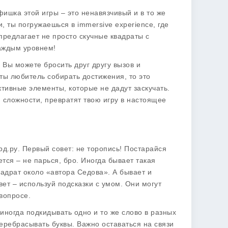
фишка этой игры – это ненавязчивый и в то же
 ты погружаешься в immersive experience, где
предлагает не просто скучные квадраты с
каждым уровнем!
 Вы можете бросить друг другу вызов и
 ты любитель собирать достижения, то это
активные элементы, которые не дадут заскучать.
 сложности, превратят твою игру в настоящее
рд.ру
. Первый совет: не торопись! Постарайся
тся – не парься, бро. Иногда бывает такая
вадрат около «автора Седова». А бывает и
вет – используй подсказки с умом. Они могут
вопросе.
иногда подкидывать одно и то же слово в разных
перебрасывать буквы. Важно оставаться на связи