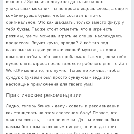
вечность! Здесь используется довольно много
уникальных механик: ты не просто ищешь слова, а еще и
комбинируешь буквы, чтобы составить что-то
оригинальное. Это как шахматы, только вместо фигур у
тебя буквы. Так же стоит отметить, что в игре есть
режимы, где ты можешь играть не спеша, наслаждаясь
процессом. Звучит круто, правда? И всё это под
классные мелодии успокаивающей музыки, которая
помогает забыть обо всех проблемах. Так что, если тебе
нужно снять стресс после тяжелого рабочего дня, то Zen
Word® именно то, что нужно. Ты же не хочешь, чтобы
сундук с буквами был просто сундуком - ведь это
настоящие приключения для твоего ума!
Практические рекомендации
Ладно, теперь ближе к делу - советы и рекомендации,
как станцевать на этом словесном балу! Первое, что
хочется сказать, — это не спеши! Да, ты можешь быть
самым быстрым словесным ниндзя, но иногда стоит
просто посидеть и взглянуть на буквы с разных углов.