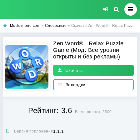
Mods-menu.com
»
Словесные
» Скачать Zen Word® - Relax Puzzle Game Взлом (Все уровни открыты и без рекламы) на Android бесплатно
Zen Word® - Relax Puzzle
Game (Мод: Все уровни
открыты и без рекламы)
Скачать
Закладки
Рейтинг: 3.6
Всего оценок: 3500
1.1.1
Версия приложения: