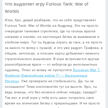
Что выделяет игру Furious Tank: War of
Worlds
Итак, бро, давай разберем, что из себя представляет
Furious Tank: War of Worlds
на Андроид. Это не просто
очередная танковая стрелялка, где ты гасишь врагов
направо и налево, но настоящая битва за выживание в
злобном мире. Тут ты будешь играть за танк, а не просто
за какого-то вояку с пушкой, и это уже радует. Графика, в
общем, неплохая, а плоские карты добавляют немного
стратегического мышления. В игре встречаются крутые
разнообразные враги — от киборгов до инопланетных
чудовищ. Плюс ко всему не пропустите
European War 7:
Medieval (Европейская война 7) — Бесконечные
Ресурсы
. Уже проверили на стабильность. Да, ты не
ослышался! Тема инопланетян тут на высоте. Бро, ты
ведь знаешь, что без космоса сейчас никуда, правда?
Так вот, в этой игре у тебя есть шанс потратить свое
время на эпические битвы с пришельцами. И не просто