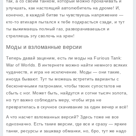
так, а со своим танком, который можно прокачивать и
улучшать, как настоящий автолюбитель на дроме! И,
конечно, в каждой битве ты чувствуешь напряжение —
кто-то втихаря пытался к тебе подкрасться сзади, и тут
ты выжимаешь полный газ, разворачиваешься и
стреляешь эту сволочь на хрен!
Моды и взломанные версии
Теперь давай заценим, есть ли моды на
Furious Tank:
War of Worlds
. В интернете можно найти немного всяких
чудачеств, и игра не исключение. Моды — они такие,
иногда бывают. Тут ты можешь встретить варианты с
бесконечными патронами, чтобы твоих супостатов не
сбыть с ног. Может быть, найдутся и сотни тысяч золота,
но тут важно соблюдать меру, чтобы игра не
превратилась в скучное скачивание за один вечер и всё!
А что насчет взломанных версий? Здесь тоже не все
однозначно. Есть такие версии, где все и сразу — яркие
танки, ресурсы и зашквар обманки, но, бро, тут же надо