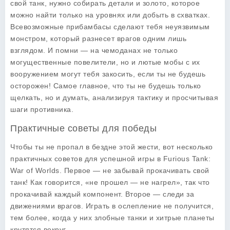
свой танк, нужно собирать детали и золото, которое
можно найти только на уровнях или добыть в схватках.
Всевозможные прибамбасы сделают тебя неуязвимым
монстром, который разнесет врагов одним лишь
взглядом. И помни — на чемоданах не только
могущественные повелители, но и лютые мобы с их
вооружением могут тебя закосить, если ты не будешь
осторожен! Самое главное, что ты не будешь только
щелкать, но и думать, анализируя тактику и просчитывая
шаги противника.
Практичные советы для победы
Чтобы ты не пропал в бездне этой жести, вот несколько
практичных советов для успешной игры в
Furious Tank:
War of Worlds
. Первое — не забывай прокачивать свой
танк! Как говорится, «не прошел — не нагрел», так что
прокачивай каждый компонент. Второе — следи за
движениями врагов. Играть в ослепление не получится,
тем более, когда у них злобные танки и хитрые планеты
крутятся вокруг.