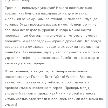
Третье — используй укрытия! Нечего показываться
врагам, как будто ты находишься на дне океана.
Спрячься за камушком, за стеной, и снайперь глупцов,
которые будут проскальзывать мимо. Четвертое — не
забывай исследовать уровни. Иногда можно найти
неожиданные бонусы или элементы, которые помогут
победить. И напоследок — играй с друзьями! Это всегда
веселее и ты сможешь поразить их своими трюками на
поле боя. Как видишь, игра у нас получается не только
утренний кофе, но и настоящая бомба, которая взорвет
твою скуку в тартарары!
В заключение, я надеюсь, ты теперь понимаешь,
насколько крут
Furious Tank: War of Worlds
. Взрывы,
танки, инопланетяне и у тебя есть шанс выжить и
превратиться в настоящего героя! Проверь моды,
управляй танками, прокачивай их и не стой на месте!
Стань частью этой жести и пронзись своими пальцами по
экрану!