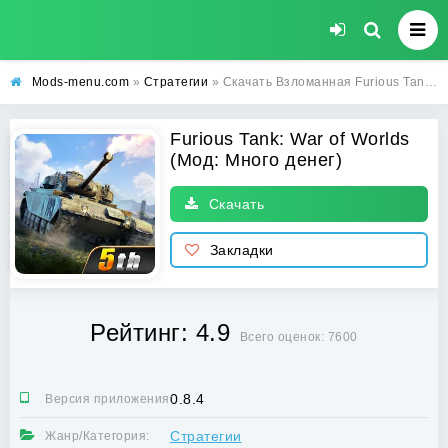
Mods-menu.com
»
Стратегии
» Скачать Взломанная Furious Tank: War of Worlds (Много денег) на андроид
Furious Tank: War of Worlds
(Мод: Много денег)
Скачать
Закладки
Рейтинг: 4.9
Всего оценок: 7600
0.8.4
Версия приложения:
Стратегии
Жанр/Категория: