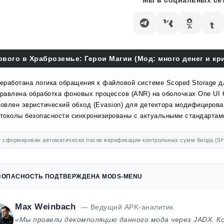
Мы в социальных сет
ового в Храброземье: Герои Магии (Мод: много денег и кри
еработана логика обращения к файловой системе Scoped Storage д
равлена обработка фоновых процессов (ANR) на оболочках One UI 
овлен эвристический обход (Evasion) для детектора модифицирова
токолы безопасности синхронизированы с актуальными стандартами
 сформирован автоматически после верификации контрольных сумм билда (SH
ЗОПАСНОСТЬ ПОДТВЕРЖДЕНА MODS-MENU
Max Weinbach
— Ведущий APK-аналитик
«Мы провели декомпиляцию данного мода через JADX. К