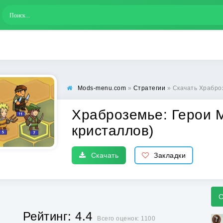
Mods-menu.com
»
Стратегии
» Скачать Храброземье
Храброземье: Герои М
кристаллов)
Скачать
Закладки
С
Рейтинг: 4.4
Всего оценок: 1100