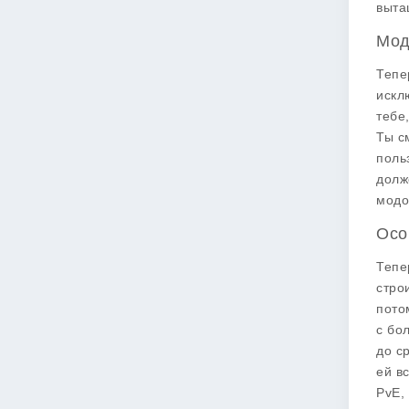
выта
Мод
Тепе
искл
тебе
Ты с
поль
долж
модо
Осо
Тепе
стро
пото
с бо
до с
ей в
PvE,