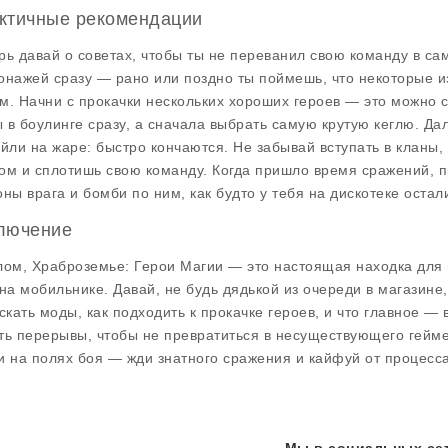
ктичные рекомендации
рь давай о советах, чтобы ты не переванил свою команду в са
онажей сразу — рано или поздно ты поймешь, что некоторые и
м. Начни с прокачки нескольких хороших героев — это можно ср
 в боулинге сразу, а сначала выбрать самую крутую кеглю. Дал
ейли на жаре: быстро кончаются. Не забывай вступать в кланы
ом и сплотишь свою команду. Когда пришло время сражений, п
оны врага и бомби по ним, как будто у тебя на дискотеке остал
лючение
лом,
Храброземье: Герои Магии
— это настоящая находка для в
 на мобильнике. Давай, не будь дядькой из очереди в магазине,
искать моды, как подходить к прокачке героев, и что главное — 
ть перерывы, чтобы не превратиться в несуществующего гейме
и на полях боя — жди знатного сражения и кайфуй от процесса