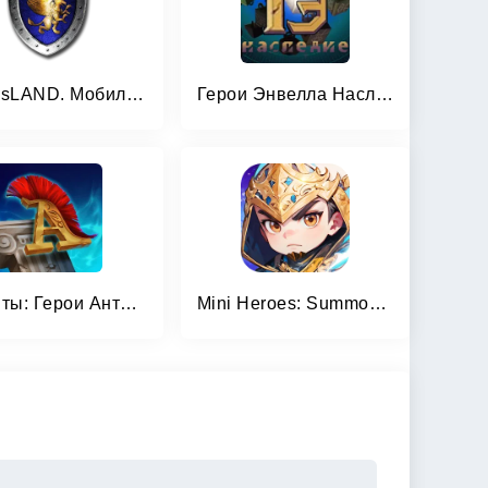
HeroesLAND. Мобильные герои
Герои Энвелла Наследие
Атланты: Герои Античности
Mini Heroes: Summoners War