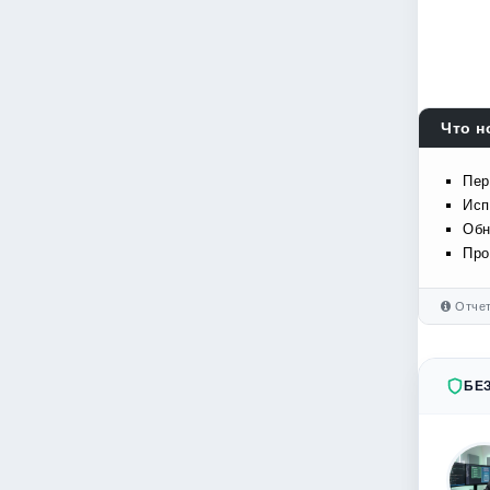
Что н
Пер
Исп
Обн
Про
Отчет
БЕ