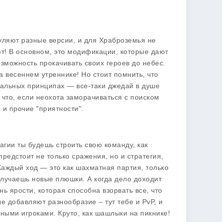
гуляют разные версии, и для Храброземья не
уют! В основном, это модификации, которые дают
зможность прокачивать своих героев до небес.
 весеннем утреннике! Но стоит помнить, что
ральных принципах — все-таки джедай в душе
 что, если неохота заморачиваться с поиском
 и прочие "приятности".
агии
ты будешь строить свою команду, как
предстоит не только сражения, но и стратегия,
Каждый ход — это как шахматная партия, только
лучаешь новые плюшки. А когда дело доходит
ь ярости, которая способна взорвать все, что
е добавляют разнообразие – тут тебе и PvP, и
льными игроками. Круто, как шашлыки на пикнике!