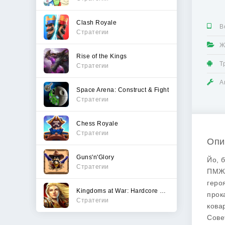
Clash Royale
В
Стратегии
Ж
Rise of the Kings
Т
Стратегии
А
Space Arena: Construct & Fight
Стратегии
Chess Royale
Стратегии
Опи
Guns'n'Glory
Йо, 
Стратегии
ПМЖ,
геро
Kingdoms at War: Hardcore PVP
прок
Стратегии
кова
Сове