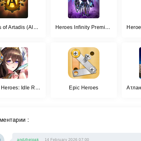
Heroes of Artadis (Alpha)
Heroes Infinity Premium
Mythic Heroes: Idle RPG
Epic Heroes
ментарии :
andzheipak
14 February 2026 07:00