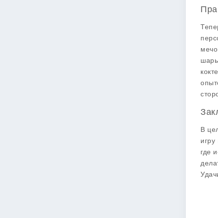
Пра
Тепе
перс
мечо
шары
кокт
опыт
стор
Зак
В це
игру
где 
дела
Удач