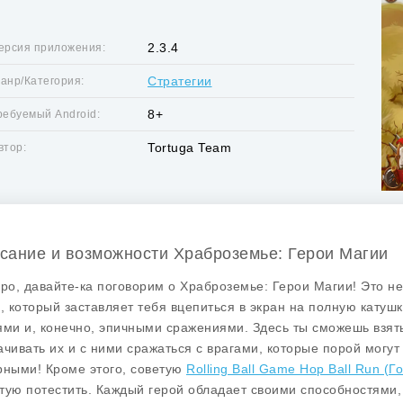
2.3.4
ерсия приложения:
Стратегии
анр/Категория:
8+
ребуемый Android:
Tortuga Team
втор:
сание и возможности Храброземье: Герои Магии
бро, давайте-ка поговорим о
Храброземье: Герои Магии
! Это н
 который заставляет тебя вцепиться в экран на полную катушк
ями и, конечно, эпичными сражениями. Здесь ты сможешь взят
ачивать их и с ними сражаться с врагами, которые порой могут 
рными! Кроме этого, советую
Rolling Ball Game Hop Ball Run (
тую потестить. Каждый герой обладает своими способностями, т