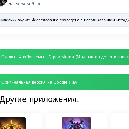
разрешений...»
нический аудит:
Исследование проведено с использованием методик 
Скачать Храброземье: Герои Магии (Мод: много денег и крист
Оригинальная версия на Google Play
Другие приложения: