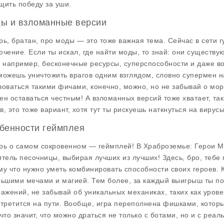
щить победу за уши.
ы и взломанные версии
рь, братан, про моды — это тоже важная тема. Сейчас в сети 
ючение. Если ты искал, где найти
моды
, то знай: они существ
, например, бесконечные ресурсы, суперспособности и даже во
можешь уничтожить врагов одним взглядом, словно супермен на
зоваться такими фичами, конечно, можно, но не забывай о мо
ен оставаться честным! А взломанных версий тоже хватает, так
в, это тоже вариант, хотя тут ты рискуешь наткнуться на вирусы
бенности геймплея
рь о самом сокровенном — геймплей! В
Храброземье: Герои М
итель песочницы, выбирая лучших из лучших! Здесь, бро, тебе 
му что нужно уметь комбинировать способности своих героев. 
льшими мечами и магией. Тем более, за каждый выигрыш ты по
ражений, не забывай об уникальных механиках, таких как уровен
стретится на пути. Вообще, игра переполнена фишками, которы
 что значит, что можно драться не только с ботами, но и с реа