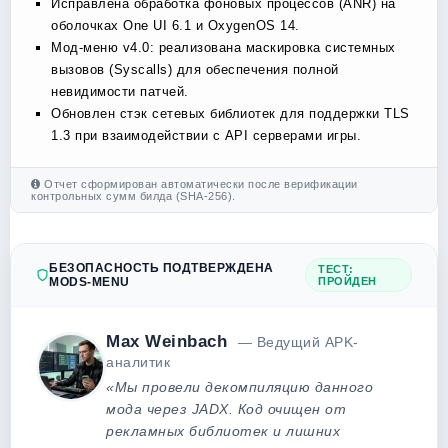
Исправлена обработка фоновых процессов (ANR) на
оболочках One UI 6.1 и OxygenOS 14.
Мод-меню v4.0: реализована маскировка системных
вызовов (Syscalls) для обеспечения полной
невидимости патчей.
Обновлен стэк сетевых библиотек для поддержки TLS
1.3 при взаимодействии с API серверами игры.
Отчет сформирован автоматически после верификации
контрольных сумм билда (SHA-256).
БЕЗОПАСНОСТЬ ПОДТВЕРЖДЕНА
ТЕСТ:
MODS-MENU
ПРОЙДЕН
Max Weinbach
— Ведущий APK-
аналитик
«Мы провели декомпиляцию данного
мода через JADX. Код очищен от
рекламных библиотек и лишних