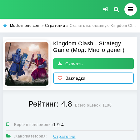
Mods-menu.com
»
Стратегии
» Скачать взломанную Kingdom Clash - Strategy Game на андроид (Много денег)
Kingdom Clash - Strategy
Game (Мод: Много денег)
Скачать
Закладки
Рейтинг: 4.8
Всего оценок: 1100
1.9.4
Версия приложения:
Стратегии
Жанр/Категория: