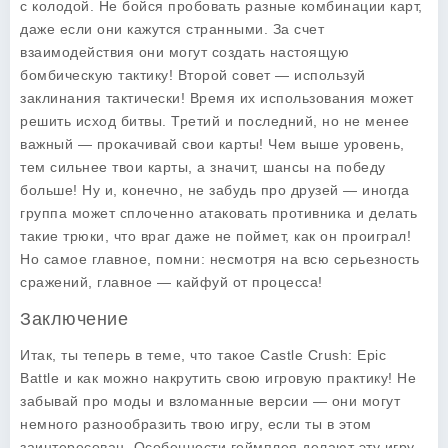
с колодой. Не бойся пробовать разные комбинации карт,
даже если они кажутся странными. За счет
взаимодействия они могут создать настоящую
бомбическую тактику! Второй совет — используй
заклинания тактически! Время их использования может
решить исход битвы. Третий и последний, но не менее
важный — прокачивай свои карты! Чем выше уровень,
тем сильнее твои карты, а значит, шансы на победу
больше! Ну и, конечно, не забудь про друзей — иногда
группа может сплоченно атаковать противника и делать
такие трюки, что враг даже не поймет, как он проиграл!
Но самое главное, помни: несмотря на всю серьезность
сражений, главное — кайфуй от процесса!
Заключение
Итак, ты теперь в теме, что такое
Castle Crush: Epic
Battle
и как можно накрутить свою игровую практику! Не
забывай про моды и взломанные версии — они могут
немного разнообразить твою игру, если ты в этом
заинтересован. Особенности геймплея делают эту игру