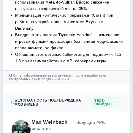
использовании Metal-to-Vulkan Bridge: снижение
нагрузки на графический чип на 35%.
Минимизация критических прерываний (Crash) при
работе на устройствах с чипсетами Exynos и
Dimensity.
Внедрена технология 'Dynamic Hooking' — изменение
игровых функций происходит без прямой модификации
исполняемого .so файла.
Обновлен стэк сетевых библиотек для поддержки TLS
1.3 при взаимодействии с API серверами игры.
Отчет сформирован автоматически после верификации
контрольных сумм билда (SHA-256).
БЕЗОПАСНОСТЬ ПОДТВЕРЖДЕНА
ТЕСТ:
MODS-MENU
ПРОЙДЕН
Max Weinbach
— Ведущий APK-
аналитик