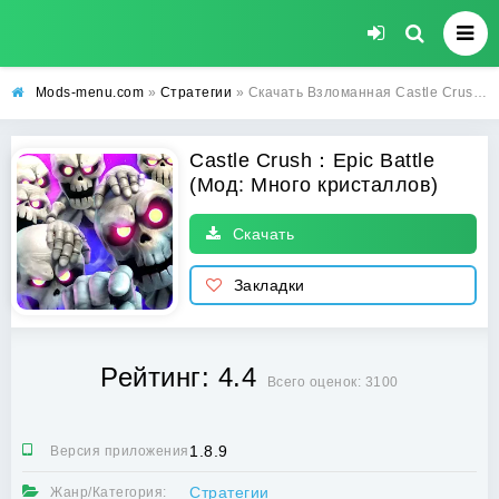
Mods-menu.com
»
Стратегии
» Скачать Взломанная Castle Crush：Epic Battle на Андроид (Много кристаллов) бесплатно
Castle Crush：Epic Battle
(Мод: Много кристаллов)
Скачать
Закладки
Рейтинг: 4.4
Всего оценок: 3100
1.8.9
Версия приложения:
Стратегии
Жанр/Категория: