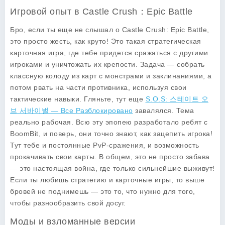
Игровой опыт в Castle Crush：Epic Battle
Бро, если ты еще не слышал о
Castle Crush: Epic Battle
,
это просто жесть, как круто! Это такая стратегическая
карточная игра, где тебе придется сражаться с другими
игроками и уничтожать их крепости. Задача — собрать
классную колоду из карт с монстрами и заклинаниями, а
потом рвать на части противника, используя свои
тактические навыки. Гляньте, тут еще
S.O.S: 스테이트 오
브 서바이벌 — Все Разблокировано
завалялся. Тема
реально рабочая. Всю эту эпопею разработало ребят с
BoomBit
, и поверь, они точно знают, как зацепить игрока!
Тут тебе и постоянные PvP-сражения, и возможность
прокачивать свои карты. В общем, это не просто забава
— это настоящая война, где только сильнейшие выживут!
Если ты любишь стратегию и карточные игры, то выше
бровей не поднимешь — это то, что нужно для того,
чтобы разнообразить свой досуг.
Моды и взломанные версии