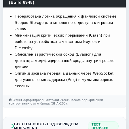
(Build 8948)
Переработана логика обращения к файловой системе
Scoped Storage для мгновенного доступа к игровым
кэшам.
Минимизация критических прерываний (Crash) при
работе на устройствах с чипсетами Exynos и
Dimensity.
Обновлен эвристический обход (Evasion) для
детектора модифицированной среды внутриигрового
движка.
Оптимизирована передача данных через WebSocket
для уменьшения задержки (Ping) в мультиплеерных
сессиях.
Отчет сформирован автоматически после верификации
контрольных сумм билда (SHA-256).
БЕЗОПАСНОСТЬ ПОДТВЕРЖДЕНА
ТЕСТ:
MODS-MENU
ПРОЙДЕН