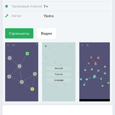
7+
Требуемый Android:
Yiotro
Автор:
Скриншоты
Видео