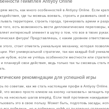
бенности геймплея Antiyoy Online
прям жесть, как много особенностей в Antiyoy Online. Если кратк
модействия, где ты можешь воевать, строить и развивать своё к
атывать территории, строить города, тренировать армии и разр
е того, есть возможность вести дипломатические переговоры, к
вляет интересный элемент в шутку о том, что все в твоих руках.
тическая фигура! Представляешь, с каким уровнем ответствен
е этого, стоит отметить уникальную механику, которая позволяе
ации. Нет универсальной стратегии, так как каждый бой уника
ым нубом, если не учтёшь особенности местности или стратегію 
 и планируй свои действия, ведь только так ты сможешь стать 
ать.
ктические рекомендации для успешной игры
рь по советам, как же стать настоящим профи в Antiyoy Online
й, что можно просто кликом на кнопку «атаковать» затащить п
ть на несколько шагов вперёд. Если твой противник накидывает
льзовать это в свою пользу. Может быть, подготовь засады, исп
ко его победишь, но и поймаешь кайф от тщательно спланиро