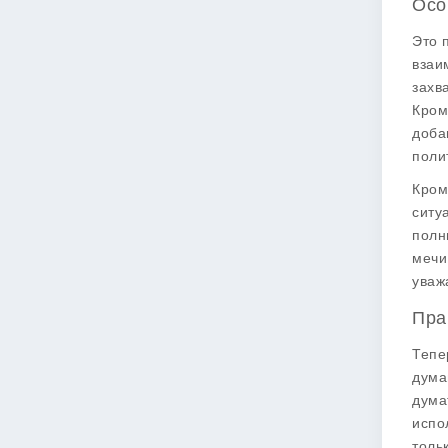
Осо
Это 
взаи
захв
Кром
доба
поли
Кром
ситу
полн
мечи
уваж
Пра
Тепе
дума
дума
испо
толь