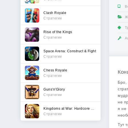
В
Clash Royale
Ж
Стратегии
Т
Rise of the Kings
Стратегии
А
Space Arena: Construct & Fight
Стратегии
Chess Royale
Кон
Стратегии
Бро,
стра
Guns'n'Glory
Стратегии
мудр
не п
я не
Kingdoms at War: Hardcore PVP
Стратегии
необ
Тут 