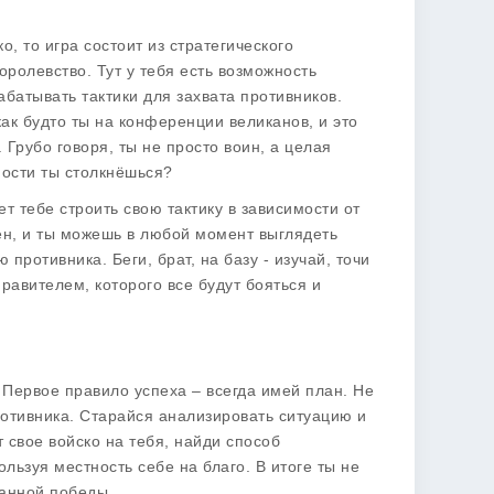
о, то игра состоит из стратегического
оролевство. Тут у тебя есть возможность
абатывать тактики для захвата противников.
ак будто ты на конференции великанов, и это
 Грубо говоря, ты не просто воин, а целая
ности ты столкнёшься?
т тебе строить свою тактику в зависимости от
лен, и ты можешь в любой момент выглядеть
противника. Беги, брат, на базу - изучай, точи
правителем, которого все будут бояться и
. Первое правило успеха – всегда имей план. Не
ротивника. Старайся анализировать ситуацию и
 свое войско на тебя, найди способ
ользуя местность себе на благо. В итоге ты не
ванной победы.