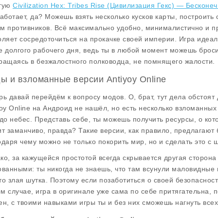
тую
Civilization Hex: Tribes Rise (Цивилизация Гекс) — Бескон
работает, да? Можешь взять несколько кусков карты, построить 
м противников. Всё максимально удобно, минималистично и пр
оляет сосредоточиться на прокачке своей империи. Игра идеал
е долгого рабочего дня, ведь ты в любой момент можешь бросит
ращаясь в безжалостного полководца, не помнящего жалости.
ы и взломанные версии Antiyoy Online
рь давай перейдём к вопросу модов. О, брат, тут дела обстоя
yoy Online на Андроид не нашёл, но есть несколько взломанных
 до небес. Представь себе, ты можешь получить ресурсы, о кот
ит заманчиво, правда? Такие версии, как правило, предлагают 
одаря чему можно не только покорить мир, но и сделать это с 
ко, за кажущейся простотой всегда скрывается другая сторон
ованными: ты никогда не знаешь, что там всунули маловидные гу
то злая шутка. Поэтому если позаботиться о своей безопасност
м случае, игра в оригинале уже сама по себе притягательна, п
ен, с твоими навыками игры ты и без них сможешь нагнуть всех