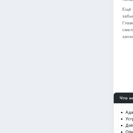
Ещё 
забы
Глав
смел
запих
Что н
Ада
Уст
Доб
Обн