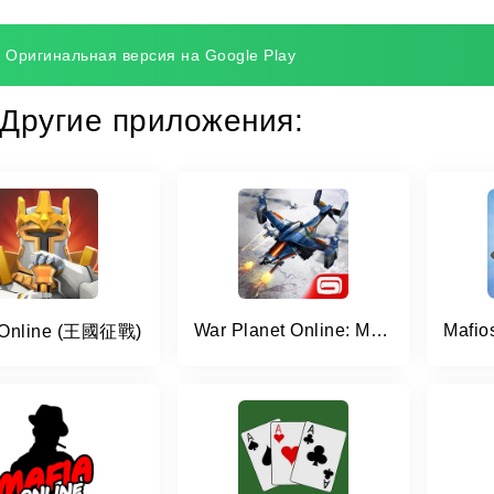
Оригинальная версия на Google Play
Другие приложения:
War Planet Online: MMO Game
 Online (王國征戰)