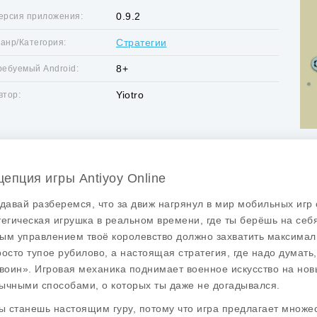
0.9.2
ерсия приложения:
Стратегии
анр/Категория:
8+
ребуемый Android:
Yiotro
втор:
цепция игры Antiyoy Online
 давай разберемся, что за движ нагрянул в мир мобильных игр с
тегическая игрушка в реальном времени, где ты берёшь на себ
ым управлением твоё королевство должно захватить максимал
росто тупое рубилово, а настоящая стратегия, где надо думать,
 воин». Игровая механика поднимает военное искусство на нов
ычными способами, о которых ты даже не догадывался.
ты станешь настоящим гуру, потому что игра предлагает множес