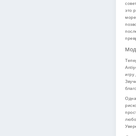
сове
это 
море
позв
посл
прев
Мод
Тепе
Anti
игру
Звуч
благ
Одна
риск
прос
любо
Увер