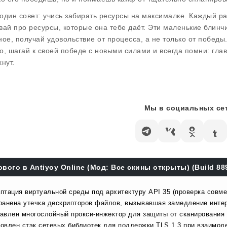
один совет: учись забирать ресурсы на максималке. Каждый ра
вай про ресурсы, которые она тебе даёт. Эти маленькие блин
ное, получай удовольствие от процесса, а не только от побед
о, шагай к своей победе с новыми силами и всегда помни: главн
нут.
Мы в социальных сет
ового в Antiyoy Online (Мод: Все скины открыты) (Build 88
птация виртуальной среды под архитектуру API 35 (проверка совме
ранена утечка дескрипторов файлов, вызывавшая замедление инте
авлен многослойный прокси-инжектор для защиты от сканирования 
овлен стэк сетевых библиотек для поддержки TLS 1.3 при взаимоде