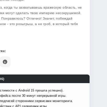
з, когда ты захватываешь вражескую область, не
чики могут сделать твою империю несокрушимой.
ы. Понравилось? Отлично! Значит, побеждай
ое - это розыгрыш, а не гроб, в который тебя
ях:
96)
стимости с Android 15 прошла успешно).
рфейса после 30 минут непрерывной игры.
подписей сторонними сервисами мониторинга.
йствии с API серверами игры.