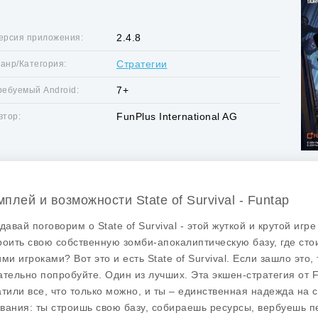
2.4.8
ерсия приложения:
Стратегии
анр/Категория:
7+
ребуемый Android:
FunPlus International AG
втор:
мплей и возможности State of Survival - Funtap
 давай поговорим о
State of Survival
- этой жуткой и крутой игр
роить свою собственную зомби-апокалиптическую базу, где стои
ими игроками? Вот это и есть
State of Survival
. Если зашло это,
ательно попробуйте. Один из лучших. Эта экшен-стратегия от F
атили все, что только можно, и ты – единственная надежда на 
вания: ты строишь свою базу, собираешь ресурсы, вербуешь п