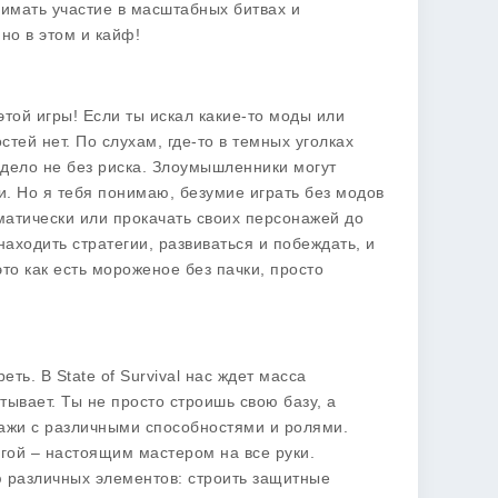
нимать участие в масштабных битвах и
 но в этом и кайф!
этой игры! Если ты искал какие-то
моды
или
стей нет. По слухам, где-то в темных уголках
 дело не без риска. Злоумышленники могут
хи. Но я тебя понимаю, безумие играть без модов
матически или прокачать своих персонажей до
 находить стратегии, развиваться и побеждать, и
это как есть мороженое без пачки, просто
реть. В
State of Survival
нас ждет масса
ывает. Ты не просто строишь свою базу, а
нажи с различными способностями и ролями.
гой – настоящим мастером на все руки.
ю различных элементов: строить защитные