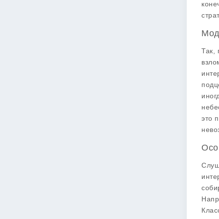
коне
стра
Мод
Так,
взло
инте
подц
иног
небе
это 
нево
Осо
Слуш
инте
соби
Напр
Клас