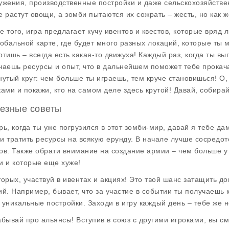
ужения, производственные постройки и даже сельскохозяйствен
е растут овощи, а зомби пытаются их сожрать – жесть, но как 
е того, игра предлагает кучу ивентов и квестов, которые вряд
лобальной карте, где будет много разных локаций, которые ты
ртишь – всегда есть какая-то движуха! Каждый раз, когда ты в
чаешь ресурсы и опыт, что в дальнейшем поможет тебе прокача
нутый круг: чем больше ты играешь, тем круче становишься! О,
ками и покажи, кто на самом деле здесь крутой! Давай, собира
езные советы
рь, когда ты уже погрузился в этот зомби-мир, давай я тебе д
и тратить ресурсы на всякую ерунду. В начале лучше сосредот
ов. Также обрати внимание на создание армии – чем больше у 
и и которые еще хуже!
торых, участвуй в ивентах и акциях! Это твой шанс затащить 
ий. Например, бывает, что за участие в событии ты получаешь 
 уникальные постройки. Заходи в игру каждый день – тебе же 
абывай про альянсы! Вступив в союз с другими игроками, вы с