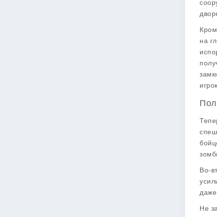
соор
двор
Кром
на г
испо
полу
замк
игро
Пол
Тепе
спеш
бойц
зомб
Во-в
усил
даже
Не з