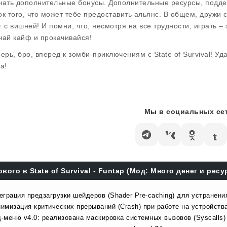
чать дополнительные бонусы. Дополнительные ресурсы, подде
ок того, что может тебе предоставить альянс. В общем, дружи с
г с вишней! И помни, что, несмотря на все трудности, играть – 
чай кайф и прокачивайся!
перь, бро, вперед к зомби-приключениям с
State of Survival
! Уд
а!
Мы в социальных сет
ового в State of Survival - Funtap (Мод: Много денег и ресу
еграция предзагрузки шейдеров (Shader Pre-caching) для устранени
имизация критических прерываний (Crash) при работе на устройства
-меню v4.0: реализована маскировка системных вызовов (Syscalls)