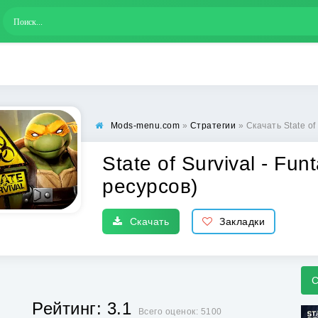
Mods-menu.com
»
Стратегии
» Скачать State of Su
State of Survival - Fu
ресурсов)
Скачать
Закладки
С
Рейтинг: 3.1
Всего оценок: 5100