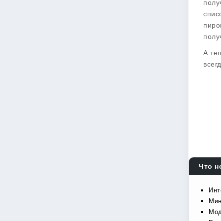
полу
спис
пиро
полу
А те
всегд
Что н
Инт
Мин
Мод