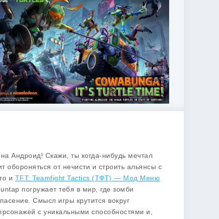
е на Андроид! Скажи, ты когда-нибудь мечтал
т обороняться от нечисти и строить альянсы с
 то и
TFT: Teamfight Tactics (ТФТ) — Мод Меню
untap погружает тебя в мир, где зомби
спасение. Смысл игры крутится вокруг
ерсонажей с уникальными способностями и,