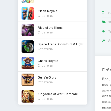
Clash Royale
В
Стратегии
Ж
Rise of the Kings
Т
Стратегии
А
Space Arena: Construct & Fight
Стратегии
Chess Royale
Стратегии
Гей
Guns'n'Glory
Бро,
Стратегии
пост
друг
Kingdoms at War: Hardcore PVP
обяз
Стратегии
захв
выжи