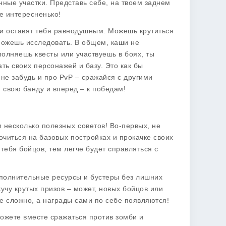
ные участки. Представь себе, на твоем заднем
же интересненько!
 ли оставят тебя равнодушным. Можешь крутиться
 можешь исследовать. В общем, каши не
ыполняешь квесты или участвуешь в боях, ты
ть своих персонажей и базу. Это как бы
 не забудь и про PvP – сражайся с другими
й свою банду и вперед – к победам!
ам несколько
полезных советов
! Во-первых, не
очиться на базовых постройках и прокачке своих
тебя бойцов, тем легче будет справляться с
дополнительные ресурсы и бустеры без лишних
кучу крутых призов – может, новых бойцов или
не сложно, а награды сами по себе появляются!
можете вместе сражаться против зомби и