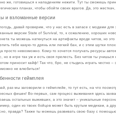
чно же, готовишься к нападениям нежити. Тут ты сможешь при
тегических планах, чтобы обойти своих врагов. Да, это жесткач,
ы и взломанные версии
 погодь, давай проверим, что у нас есть в запасе с модами для 
манные версии
State of Survival
, то, к сожалению, хороших ново
рнета ты можешь наткнуться на артифакты вроде читов, но это
епить тебе какую-то дрянь или легкий бан, и с этим шутки пло
да просто невозможно. Кому-то хочется получать ресурсы авто
с, но в игре так уж и есть своя прелесть. Без читов ты учишься
потом приносит кайф! Так что, бро, не стыдись играть честно – 
зможно не влюбиться!
бенности геймплея
ай, раз мы заговорили о геймплейе, то тут есть, на что посмот
ресных фишек! Во-первых, сам процесс выживания здесь захват
раешь остальных выживших, а это значит – уникальные персо
имер, один из твоих бойцов может быть крутым медикам, а дру
сно, правда? Также ты можешь развивать свою базу с помощь