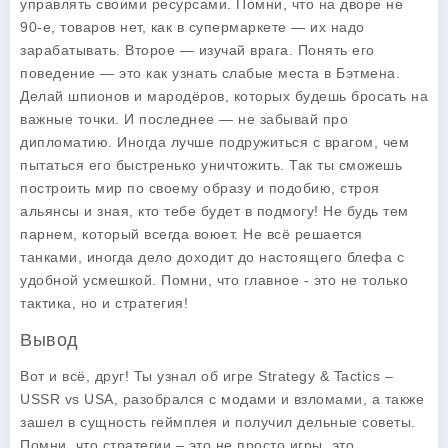
управлять своими ресурсами. Помни, что на дворе не
90-е, товаров нет, как в супермаркете — их надо
зарабатывать. Второе — изучай врага. Понять его
поведение — это как узнать слабые места в Бэтмена.
Делай шпионов и мародёров, которых будешь бросать на
важные точки. И последнее — не забывай про
дипломатию. Иногда лучше подружиться с врагом, чем
пытаться его быстренько уничтожить. Так ты сможешь
построить мир по своему образу и подобию, строя
альянсы и зная, кто тебе будет в подмогу! Не будь тем
парнем, который всегда воюет. Не всё решается
танками, иногда дело доходит до настоящего блефа с
удобной усмешкой. Помни, что главное - это не только
тактика, но и стратегия!
Вывод
Вот и всё, друг! Ты узнал об игре Strategy & Tactics –
USSR vs USA, разобрался с модами и взломами, а также
зашел в сущность геймплея и получил дельные советы.
Помни, что стратегии – это не просто игры, это