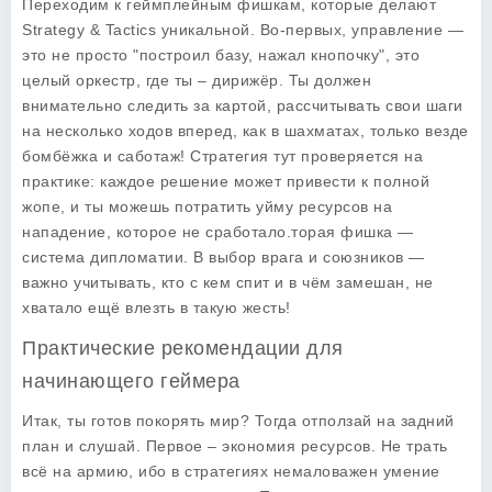
Переходим к геймплейным фишкам, которые делают
Strategy & Tactics уникальной. Во-первых, управление —
это не просто "построил базу, нажал кнопочку", это
целый оркестр, где ты – дирижёр. Ты должен
внимательно следить за картой, рассчитывать свои шаги
на несколько ходов вперед, как в шахматах, только везде
бомбёжка и саботаж! Стратегия тут проверяется на
практике: каждое решение может привести к полной
жопе, и ты можешь потратить уйму ресурсов на
нападение, которое не сработало.торая фишка —
система дипломатии. В выбор врага и союзников —
важно учитывать, кто с кем спит и в чём замешан, не
хватало ещё влезть в такую жесть!
Практические рекомендации для
начинающего геймера
Итак, ты готов покорять мир? Тогда отползай на задний
план и слушай. Первое – экономия ресурсов. Не трать
всё на армию, ибо в стратегиях немаловажен умение