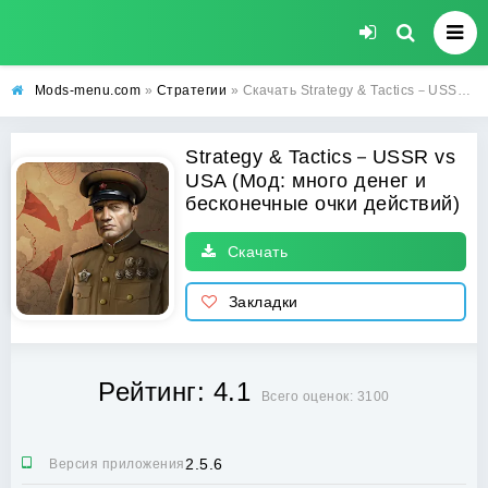
Mods-menu.com
»
Стратегии
» Скачать Strategy & Tactics－USSR vs USA взлом на много денег и бесконечные очки действий на Андроид
Strategy & Tactics－USSR vs
USA (Мод: много денег и
бесконечные очки действий)
Скачать
Закладки
Рейтинг: 4.1
Всего оценок: 3100
2.5.6
Версия приложения: