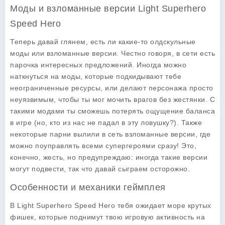
Моды и взломанные версии Light Superhero
Speed Hero
Теперь давай глянем, есть ли какие-то олдскульные
моды или взломанные версии. Честно говоря, в сети есть
парочка интересных предложений. Иногда можно
наткнуться на
моды
, которые подкидывают тебе
неограниченные ресурсы, или делают персонажа просто
неуязвимым, чтобы ты мог мочить врагов без жестянки. С
такими модами ты сможешь потерять ощущение баланса
в игре (но, кто из нас не падал в эту ловушку?). Также
некоторые парни вылили в сеть взломанные версии, где
можно поуправлять всеми супергероями сразу! Это,
конечно, жесть, но предупреждаю: иногда такие версии
могут подвести, так что давай сыграем осторожно.
Особенности и механики геймплея
В
Light Superhero Speed Hero
тебя ожидает море крутых
фишек, которые поднимут твою игровую активность на