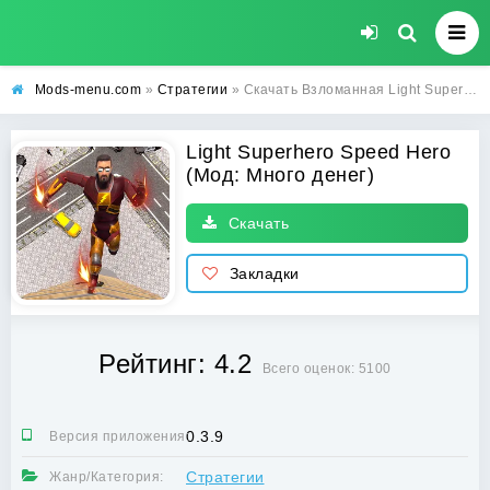
Mods-menu.com
»
Стратегии
» Скачать Взломанная Light Superhero Speed Hero на Андроид (Много денег)
Light Superhero Speed Hero
(Мод: Много денег)
Скачать
Закладки
Рейтинг: 4.2
Всего оценок: 5100
0.3.9
Версия приложения:
Стратегии
Жанр/Категория: