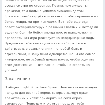
бежать и всех лупить! Займи позицию нападения и
всегда смотри по сторонам. Помни, чем лучше ты
прокачан, тем больше успехов сможешь достичь.
Грамотно комбинируй свои навыки, чтобы справляться с
более мощными противниками. Вот тебе еще один
совет: экспериментируй с разными стилями и методами
ведения боя! Не бойся иногда просто приколоться и
проверить, как игра реагирует на неординарные ходы.
Предлагаю тебе взять один из своих Superhero и
действовать в разных стилях: попробуй быть и
агрессивным, и защитным одновременно. И что самое
интересное, не забывай делать паузы, чтобы оценить
свои достижения — это важно, чтобы не сгореть на
уровне!
Заключение
В общем,
Light Superhero Speed Hero
— это настоящая
находка для всех геймеров, которые жаждут ярких
впечатлений и хотят примерить на себя образ
супергероя. Подведем итог: игра порадует тебя