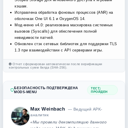
кэшам.
Исправлена обработка фоновых процессов (ANR) на
оболочках One UI 6.1 и OxygenOS 14.
Мод-меню v4.0: реализована маскировка системных
вызовов (Syscalls) для обеспечения полной
невидимости патчей.
Обновлен стэк сетевых библиотек для поддержки TLS
1.3 при взаимодействии с API серверами игры.
Отчет сформирован автоматически после верификации
контрольных сумм билда (SHA-256).
БЕЗОПАСНОСТЬ ПОДТВЕРЖДЕНА
ТЕСТ:
MODS-MENU
ПРОЙДЕН
Max Weinbach
— Ведущий APK-
аналитик
«Мы провели декомпиляцию данного