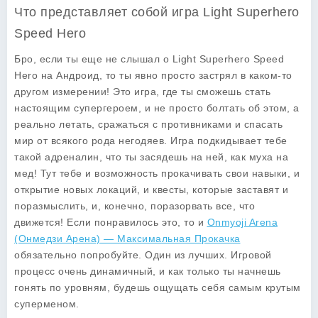
Что представляет собой игра Light Superhero
Speed Hero
Бро, если ты еще не слышал о
Light Superhero Speed
Hero
на Андроид, то ты явно просто застрял в каком-то
другом измерении! Это игра, где ты сможешь стать
настоящим супергероем, и не просто болтать об этом, а
реально летать, сражаться с противниками и спасать
мир от всякого рода негодяев. Игра подкидывает тебе
такой адреналин, что ты засядешь на ней, как муха на
мед! Тут тебе и возможность прокачивать свои навыки, и
открытие новых локаций, и квесты, которые заставят и
поразмыслить, и, конечно, поразорвать все, что
движется! Если понравилось это, то и
Onmyoji Arena
(Онмедзи Арена) — Максимальная Прокачка
обязательно попробуйте. Один из лучших. Игровой
процесс очень динамичный, и как только ты начнешь
гонять по уровням, будешь ощущать себя самым крутым
суперменом.