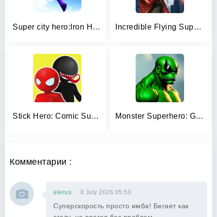
Super city hero:Iron Hero War
Incredible Flying SuperHero 3D
Stick Hero: Comic Superhero
Monster Superhero: Green Fight
Комментарии :
alerus
8 July 2026 05:50
Суперскорость просто имба! Бегает как